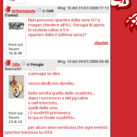
Msg: 15 del 31/07/2008 17:13
Grifoemigrato
di
Ciriè
(Torino)
Non possono ripartire dalla serie D? o
magari chiedere all'A.C. Perugia di aprire
la sezione calcio a 5 e
ripartire dalla D (ultima serie)?
«Quota»
Post sul
forum:
16 di 48
Msg: 14 del 29/07/2008 00:40
100x
di
Perugia
(bannato)
a perugia se dice
senza dindli nse dondla...
bella serata quella dello scudetto...
dopo i successi in a del pg calcio
e nell intertoto,
quelli della sirio,
i 2 scudetti primavera,
Post sul
la rpa in finale scudetto...
forum:
23 di 24
per alcuni anni sembrava che ogni evento
sportivo baciasse la città