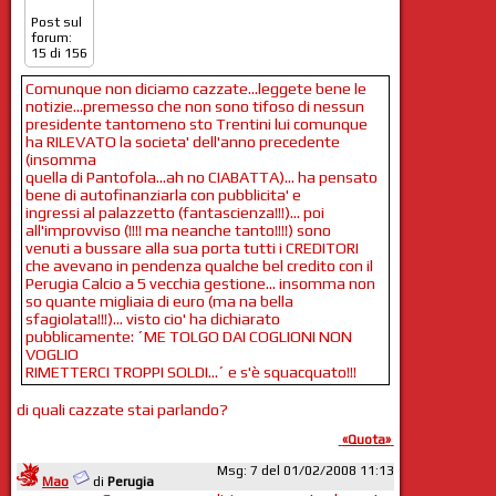
Post sul
forum:
15 di 156
Comunque non diciamo cazzate...leggete bene le
notizie...premesso che non sono tifoso di nessun
presidente tantomeno sto Trentini lui comunque
ha RILEVATO la societa' dell'anno precedente
(insomma
quella di Pantofola...ah no CIABATTA)... ha pensato
bene di autofinanziarla con pubblicita' e
ingressi al palazzetto (fantascienza!!!)... poi
all'improvviso (!!!! ma neanche tanto!!!!) sono
venuti a bussare alla sua porta tutti i CREDITORI
che avevano in pendenza qualche bel credito con il
Perugia Calcio a 5 vecchia gestione... insomma non
so quante migliaia di euro (ma na bella
sfagiolata!!!)... visto cio' ha dichiarato
pubblicamente: ´ME TOLGO DAI COGLIONI NON
VOGLIO
RIMETTERCI TROPPI SOLDI...´ e s'è squacquato!!!
di quali cazzate stai parlando?
«Quota»
Msg: 7 del 01/02/2008 11:13
Mao
di
Perugia