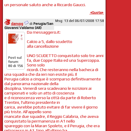
un personale saluto anche a Riccardo Gaucci.
«Quota»
Msg: 13 del 06/07/2008 17:58
danypg
di
Perugia/San
Giovanni Valdarno (AR)
Da messaggero.it:
Calcio a 5, dallo scudetto
alla cancellazione
UNO SCUDETTO conquistato solo tre anni
Post sul
fa, due Coppe Italia ed una Supercoppa.
forum:
Sono solo
80 di 156
ricordi. Che resteranno nella bacheca di
una squadra che da ieri non esiste più. Il
Perugia calcio a cinque è scomparso definitivamente
dal panorama nazionale della
disciplina. Venerdì sera scadevano le iscrizioni ai
campionati e solo un atto di coscienza
e d riconoscenza verso la città da parte di Roberto
Trentini, l'ultimo presidente in
carica, avrebbe potuto evitare di far vivere il giorno
più triste. All'appello sono
mancate due squadre, il Reggio Calabria, che aveva
conquistato la permanenza in A1 nello
spareggio con la Maran Spoleto, e il Perugia, che era
retrocesso in A2. Sino all'ultimo ha