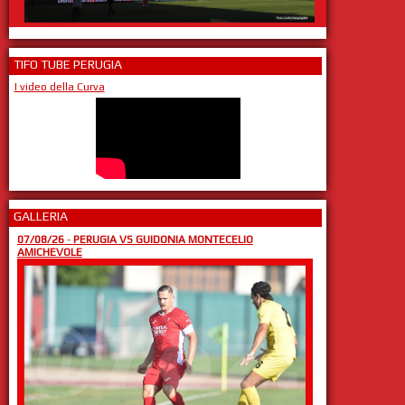
TIFO TUBE PERUGIA
I video della Curva
GALLERIA
07/08/26
-
PERUGIA VS GUIDONIA MONTECELIO
AMICHEVOLE