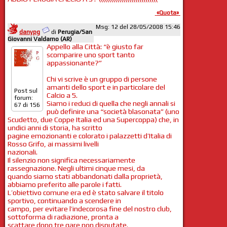
«Quota»
Msg: 12 del 28/05/2008 15:46
danypg
di
Perugia/San
Giovanni Valdarno (AR)
Appello alla Città: “è giusto far
scomparire uno sport tanto
appassionante?”
Chi vi scrive è un gruppo di persone
amanti dello sport e in particolare del
Post sul
Calcio a 5.
forum:
Siamo i reduci di quella che negli annali si
67 di 156
può definire una “società blasonata” (uno
Scudetto, due Coppe Italia ed una Supercoppa) che, in
undici anni di storia, ha scritto
pagine emozionanti e colorato i palazzetti d’Italia di
Rosso Grifo, ai massimi livelli
nazionali.
Il silenzio non significa necessariamente
rassegnazione. Negli ultimi cinque mesi, da
quando siamo stati abbandonati dalla proprietà,
abbiamo preferito alle parole i fatti.
L’obiettivo comune era ed è stato salvare il titolo
sportivo, continuando a scendere in
campo, per evitare l’indecorosa fine del nostro club,
sottoforma di radiazione, pronta a
scattare dopo tre gare non disputate.