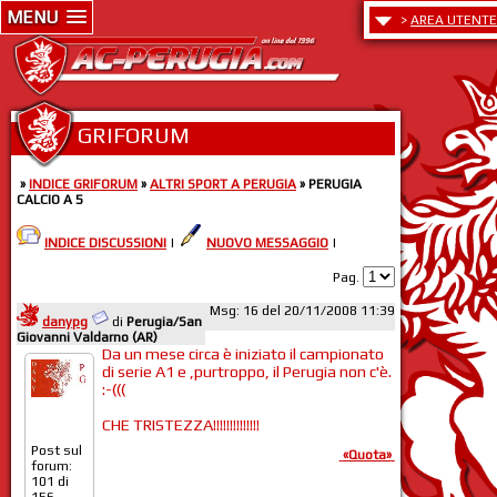
MENU
>
AREA UTENTE
GRIFORUM
»
INDICE GRIFORUM
»
ALTRI SPORT A PERUGIA
» PERUGIA
CALCIO A 5
INDICE DISCUSSIONI
|
NUOVO MESSAGGIO
|
Pag.
Msg: 16 del 20/11/2008 11:39
danypg
di
Perugia/San
Giovanni Valdarno (AR)
Da un mese circa è iniziato il campionato
di serie A1 e ,purtroppo, il Perugia non c'è.
:-(((
CHE TRISTEZZA!!!!!!!!!!!!!!
Post sul
«Quota»
forum:
101 di
156