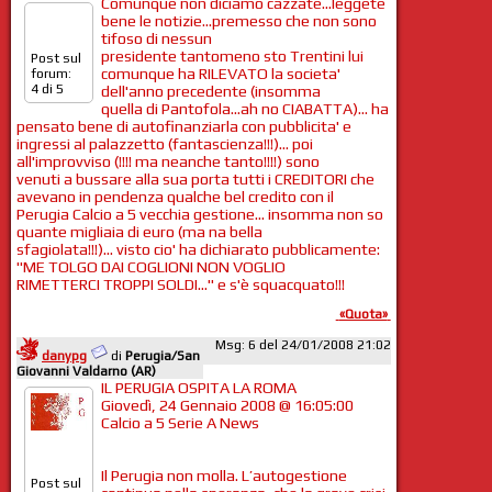
Comunque non diciamo cazzate...leggete
bene le notizie...premesso che non sono
tifoso di nessun
presidente tantomeno sto Trentini lui
Post sul
comunque ha RILEVATO la societa'
forum:
4 di 5
dell'anno precedente (insomma
quella di Pantofola...ah no CIABATTA)... ha
pensato bene di autofinanziarla con pubblicita' e
ingressi al palazzetto (fantascienza!!!)... poi
all'improvviso (!!!! ma neanche tanto!!!!) sono
venuti a bussare alla sua porta tutti i CREDITORI che
avevano in pendenza qualche bel credito con il
Perugia Calcio a 5 vecchia gestione... insomma non so
quante migliaia di euro (ma na bella
sfagiolata!!!)... visto cio' ha dichiarato pubblicamente:
"ME TOLGO DAI COGLIONI NON VOGLIO
RIMETTERCI TROPPI SOLDI..." e s'è squacquato!!!
«Quota»
Msg: 6 del 24/01/2008 21:02
danypg
di
Perugia/San
Giovanni Valdarno (AR)
IL PERUGIA OSPITA LA ROMA
Giovedì, 24 Gennaio 2008 @ 16:05:00
Calcio a 5 Serie A News
Il Perugia non molla. L’autogestione
Post sul