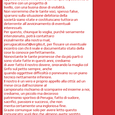
ripartire con un progetto di
livello, con una buona dose di visibilità.
Non vorremmo che le tante voci, spesso false,
sparsesi sulla situazione debitoria della
società siano state e costituiscano tuttora un
deterrente all’avvicinamento di eventuali
interessati.
Per questo, chiunque lo voglia, purchè seriamente
intenzionato, potrà contattarci
inizialmente alla nostra mail,
perugiacalcioa5@virgilio.it, per fissare un eventuale
incontro con chi il reale e documentato stato della
cose lo conosce perfettamente.
Nonostante le tante promesse che da più parti ci
sono state fatte in questi anni, crediamo
di aver fatto il nostro dovere, onorando la maglia col
Grifo sul petto sempre, anche
quando oggettive difficoltà ci ponevano su un piano
tecnico nettamente inferiore.
Il nostro è un vero e proprio appello alla città: ad un
mese circa dall’iscrizione al
campionato rischiamo di scomparire ed insieme a noi,
crediamo, un piccolo ma decoroso
patrimonio sportivo di Perugia, fatto di sudore,
sacrifici, passioni e successi, che non
merita certamente una ingloriosa fine.
Grazie comunque solo per avere letto questo
comunicato: vuol dire che almeno avete sentito