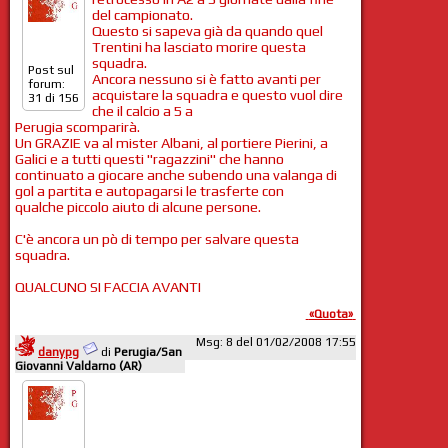
del campionato.
Questo si sapeva già da quando quel
Trentini ha lasciato morire questa
squadra.
Post sul
Ancora nessuno si è fatto avanti per
forum:
acquistare la squadra e questo vuol dire
31 di 156
che il calcio a 5 a
Perugia scomparirà.
Un GRAZIE va al mister Albani, al portiere Pierini, a
Galici e a tutti questi "ragazzini" che hanno
continuato a giocare anche subendo una valanga di
gol a partita e autopagarsi le trasferte con
qualche piccolo aiuto di alcune persone.
C'è ancora un pò di tempo per salvare questa
squadra.
QUALCUNO SI FACCIA AVANTI
«Quota»
Msg: 8 del 01/02/2008 17:55
danypg
di
Perugia/San
Giovanni Valdarno (AR)