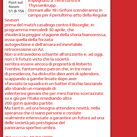
impegnato a Terni contro il
Post sul
Thyssenkrupp.
forum:
Domani alle 18 i Grifoni scenderanno in
51 di 156
campo per il penultimo atto della Regular
Season
prima del match casalingo contro il Bisceglie, in
programma mercoledì 30 aprile, che
chiuderà la peggior stagione della storia biancorossa,
ossia quella della forzata
autogestione e dell’amara ed inevitabile
retrocessione un A2.
Non si intravedono schiarite all’orizzonte e, ad oggi,
non c’è futuro visto che la società
sembra essere ancora di proprietà di Roberto
Trentini, fantomatico patron che, in tre mesi
di presidenza, ha distrutto dieci anni di splendore,
scappando a gambe levate dopo aver
sfasciato la squadra in un batter d’occhio lasciando
allo sbando un manipolo di
volenterosi giovani che per mesi hanno scorrazzato
su e giù per l’Italia rimediando oltre
200 gol in quindici partite.
Ma tant’è…ed ora bisogna attendere novità, nella
speranza che ci siano persone o cordate
realmente interessate a garantire un futuro ad una
delle società più prestigiose del
panorama sportivo umbro.