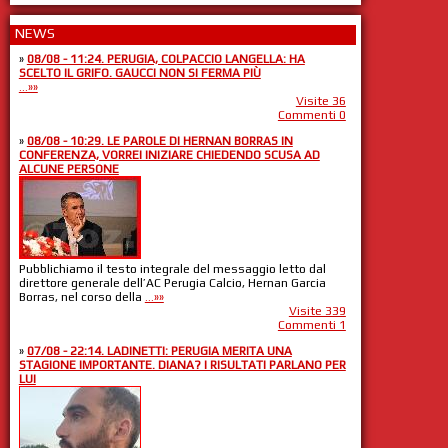
NEWS
»
08/08 - 11:24. PERUGIA, COLPACCIO LANGELLA: HA
SCELTO IL GRIFO. GAUCCI NON SI FERMA PIÙ
...»»
Visite 36
Commenti 0
»
08/08 - 10:29. LE PAROLE DI HERNAN BORRAS IN
CONFERENZA, VORREI INIZIARE CHIEDENDO SCUSA AD
ALCUNE PERSONE
Pubblichiamo il testo integrale del messaggio letto dal
direttore generale dell’AC Perugia Calcio, Hernan Garcia
Borras, nel corso della
...»»
Visite 339
Commenti 1
»
07/08 - 22:14. LADINETTI: PERUGIA MERITA UNA
STAGIONE IMPORTANTE. DIANA? I RISULTATI PARLANO PER
LUI