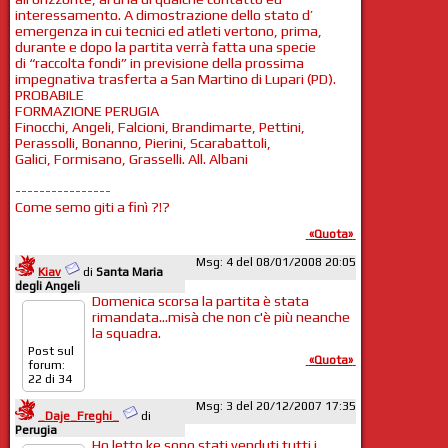
interessamento. A dimostrazione dello stato d’
emergenza in cui tecnici ed atleti vertono, prima,
durante e dopo la partita verrà fatta una specie
di “raccolta fondi” in previsione della prossima
impegnativa trasferta a San Martino di Lupari (PD).
PROBABILE
FORMAZIONE PERUGIA
Finocchi, Angeli, Falcioni, Brandimarte, Pettini,
Perassolli, Bonanno, Pierini, Scarabattoli,
Galici, Formisano, Grasselli. All. Albani
----------------
Come semo giti a finì ?!?
«Quota»
Msg: 4 del 08/01/2008 20:05
Kiav
di
Santa Maria
degli Angeli
Domenica scorsa la partita è stata
rimandata...misà che non c'è più neanche
la squadra.
Post sul
«Quota»
forum:
22 di 34
Msg: 3 del 20/12/2007 17:35
_Daje_Freghi_
di
Perugia
Ho letto ke sono stati venduti tutti i