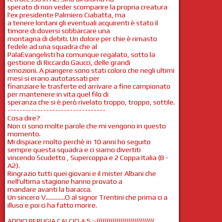
sperato di non veder scomparire la propria creatura
l'ex presidente Palmiero Ciabatta, ma
a tenere lontani gli eventuali acquirenti è stato il
timore di doversi sobbarcare una
montagna di debiti. Un dolore per chie è rimasto
fedele ad una squadra che al
PalaEvangelisti ha comunque regalato, sotto la
gestione di Riccardo Gaucci, delle grandi
emozioni. A piangere sono stati coloro che negli ultimi
mesi si erano autotassati per
finanziare le trasferte ed arrivare a fine campionato
per mantenere in vita quel filo di
speranza che si è però rivelato troppo, troppo, sottile.
---------------------------------
Cosa dire?
Non ci sono molte parole che mi vengono in questo
momento.
Mi dispiace molto perchè in 10 anni ho seguito
sempre questa squadra e ci siamo divertiti
vincendo Scudetto , Supercoppa e 2 Coppa Italia (B -
A2).
Ringrazio tutti quei giovani e il mister Albani che
nell'ultima stagione hanno provato a
mandare avanti la baracca.
Un sincero V.............O al signor Trentini che prima ci a
illuso e poi ci ha fatto morire.
ADDIO PERUGIA CALCIO A 5 :-(((((((((((((((((((((((((((((