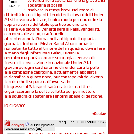
continua nella speranza, che la grave crisi
forum:
societaria si possa
14 di 156
risolvere in tempi brevi. Nel mare di
difficoltà in cui dirigenti, tecnici ed i giovani dell’Under
21 si trovano a lottare, l’unico modo per garantire la
sopravvivenza del titolo sportivo ed onorare
la serie A è giocare. Venerdì sera al PalaEvangelisti,
con inizio alle 21.00, i Grifoncelli
affronteranno la Roma, nell’anticipo della quarta
giornata di ritorno. Mister Raoul Albani, rimasto
nonostante tutto al timone della squadra, dovrà fare
a meno degli infortunati Galici, Luciani e
Bertolini ma potrà contare su Douglas Perassolli,
fresco di convocazione in nazionale Under 21. I
giovani perugini cercheranno di render cara la pelle
alla compagine capitolina, attualmente appaiata
in classifica a quota nove, pur consapevoli del divario
tecnico che li separa dall’avversario.
L’ingresso al Palasport sarà gratuito ma i tifosi
organizzeranno la solita colletta per permettere
alla squadra di sostenere l’enormi spese di gestione.
--------------------
IO CI SARO'
«Quota»
Msg: 5 del 10/01/2008 21:42
danypg
di
Perugia/San
Giovanni Valdarno (AR)
PERUGIA – ARZIGNANO: in campo venerdì