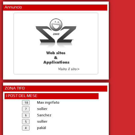
Annuncio
ZONA TIFO
I POST DEL MESE
Max ingrifato
sollier
Sanchez
sollier
pakàl