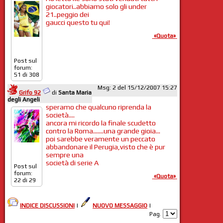
giocatori..abbiamo solo gli under
21..peggio dei
gaucci questo tu qui!
«Quota»
Post sul
forum:
51 di 308
Msg: 2 del 15/12/2007 15:27
Grifo 92
di
Santa Maria
degli Angeli
speramo che qualcuno riprenda la
società....
ancora mi ricordo la finale scudetto
contro la Roma.......una grande gioia...
poi sarebbe veramente un peccato
abbandonare il Perugia,visto che è pur
sempre una
società di serie A
Post sul
forum:
«Quota»
22 di 29
INDICE DISCUSSIONI
|
NUOVO MESSAGGIO
|
Pag.