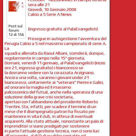
sera alle 21
Giovedì, 10 Gennaio 2008
Calcio a 5 Serie A News
Post sul
(ingresso gratuito al PalaEvangelisti)
forum:
12 di 156
Prosegue in autogestione l’avventura del
Perugia Calcio a 5 nel massimo campionato di serie A.
La
squadra allenata da Raoul Albani, scenderà, dunque,
regolarmente in campo nella 15^ giornata.
Domani, venerdì 11 gennaio, al PalaEvangelisti (inizio
ore 21, ingresso gratuito) i biancorossi se
la dovranno vedere con la corazzata Arzignano.
Ancora una volta, saranno i giovani under 21
biancorossi, unitamente ai “veterani” Pierini e Galici,
ad onorare la maglia ed il massimo
palcoscenico del futsal, anche nella speranza di una
soluzione della grave crisi societaria,
apertasi con l’abbandono del presidente Roberto
Trentini. Sta, infatti, per scadere il termine di un
mese che il disimpegnato patron ha fissato per
mantenere in vita il club, in attesa di eventuali
acquirenti. Alla stato attuale, nonostante un paio di
imprenditori si siano prodigati per sostenere
in parte l’attuale gestione tecnica, non ci sono luci
all’orizzonte, al di là di qualche contatto ed