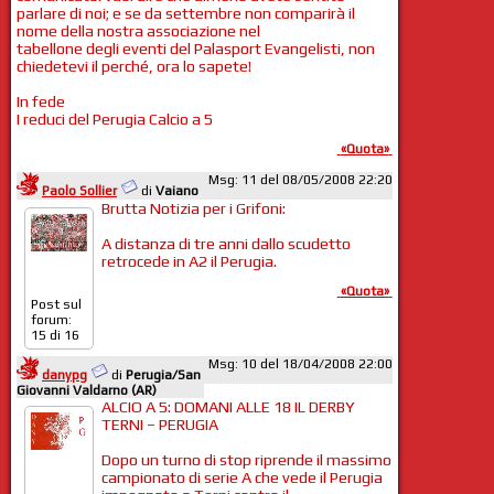
parlare di noi; e se da settembre non comparirà il
nome della nostra associazione nel
tabellone degli eventi del Palasport Evangelisti, non
chiedetevi il perché, ora lo sapete!
In fede
I reduci del Perugia Calcio a 5
«Quota»
Msg: 11 del 08/05/2008 22:20
Paolo Sollier
di
Vaiano
Brutta Notizia per i Grifoni:
A distanza di tre anni dallo scudetto
retrocede in A2 il Perugia.
«Quota»
Post sul
forum:
15 di 16
Msg: 10 del 18/04/2008 22:00
danypg
di
Perugia/San
Giovanni Valdarno (AR)
ALCIO A 5: DOMANI ALLE 18 IL DERBY
TERNI – PERUGIA
Dopo un turno di stop riprende il massimo
campionato di serie A che vede il Perugia