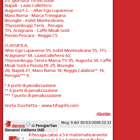
25^ giornata 19/04/2008
Napoli - Lazio Colleferro
Augusta F.C. - Alter Ego Luparense
Mass Roma - Marca Trevigiana
Bisceglie - Icobit Montesilvano
Thyssenkrupp Terni - Perugia
TFL Arzignano - Caffe Moak Scicli
Ponzio Pescara - Reggio C5
CLASSIFICA:
Alter Ego Luparense 59, Icobit Montesilvano 55, TFL
Arzignano* 44, LazioColleferro 42,
Thyssenkrupp Terni e Marca TV 35, Augusta 34, Caffè
Moak Scicli e Ponzio PE 29, Bisceglie
28, Napoli 27, Mass Roma 18, Reggio Calabria** 14,
Perugia*** 9.
* 4 punti di penalizzazione
** 6 punti di penalizzazione
*** 1 punto di penalizzazione
Greta Zucchetta – www.tifogrifo.com
«Quota»
Msg: 9 del 30/03/2008 22:33
danypg
di
Perugia/San
Giovanni Valdarno (AR)
Il Perugia calcio a 5 è matematicamente
retrocesso in A2 a 3 giornate dalla fine