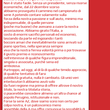
Non è stato facile. Senza un presidente, senza risorse
economiche, dal 22 dicembre scorso
abbiamo proseguito il cammino nel campionato di
serie A potendo contare solamente sulla
forza della nostra passione e sull’aiuto, minimo ma
indispensabile, di quelle persone
(poche ma buone) che avevano a cuore la nostra
associazione. Abbiamo girato l’Italia, a
costo di enormi sacrifici personali ed economici,
lasciando da parte ed ingoiando i tanti
bocconi amari che inevitabilmente sono arrivati sul
piano sportivo, nella speranza sempre
viva che la nostra ferrea volontà prima o poi trovasse
il giusto premio e riconoscimento
nell’interesse di qualche figura imprenditoriale,
singola o associata, purchè seria ed
ambiziosa.
Purtroppo, ad oggi, al di là di qualche timido approccio,
di qualche tentativo di farsi
pubblicità gratuita, nulla è cambiato. Gli unici veri
interlocutori li abbiamo avuti solo
da fuori regione ma prima di offrire altrove il nostro
titolo, la nostra titolata storia,
ci piacerebbe concedere almeno un’altra chance al
popolo Perugino, istituzionale e non.
Forse la serie A2, dove siamo scesi non certo per
colpa nostra, è un palcoscenico meno
appetibile della A ma offre comunque la possibilità di