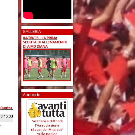
GALLERIA
04/08/26
-
LA PRIMA
SEDUTA DI ALLENAMENTO
DI AIMO DIANA
Annuncio
«Quota»
10 16:03
Sostieni e diffondi
.
l'Associazione
cliccando 'Mi piace'
sulla pagina