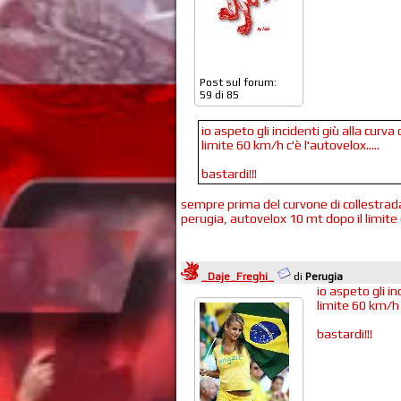
Post sul forum:
59 di 85
io aspeto gli incidenti giù alla curva
limite 60 km/h c'è l'autovelox.....
bastardi!!!
sempre prima del curvone di collestrada
perugia, autovelox 10 mt dopo il limite
_Daje_Freghi_
di
Perugia
io aspeto gli in
limite 60 km/h c
bastardi!!!