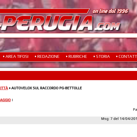
• AREA TIFOSI
• REDAZIONE
• RUBRICHE
• STORIA
• CONTATT
CITTÀ
» AUTOVELOX SUL RACCORDO PG-BETTOLLE
AGGIO
|
P
Msg: 7 del 14/04/20