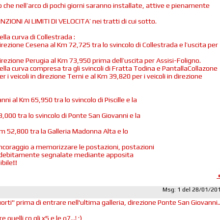
 che nell’arco di pochi giorni saranno installate, attive e pienamente
IONI AI LIMITI DI VELOCITA’ nei tratti di cui sotto.
ella curva di Collestrada :
 direzione Cesena al Km 72,725 tra lo svincolo di Collestrada e l’uscita per
n direzione Perugia al Km 73,950 prima dell’uscita per Assisi-Foligno.
ella curva compresa tra gli svincoli di Fratta Todina e PantallaCollazone
 i veicoli in direzione Terni e al Km 39,820 per i veicoli in direzione
nni al Km 65,950 tra lo svincolo di Piscille e la
58,000 tra lo svincolo di Ponte San Giovanni e la
 Km 52,800 tra la Galleria Madonna Alta e lo
incoraggio a memorizzare le postazioni, postazioni
e debitamente segnalate mediante apposita
ile!!!
Msg: 1 del 28/01/20
uorti" prima di entrare nell'ultima galleria, direzione Ponte San Giovanni..
e quelli co gli x5 e le q7...! ;)