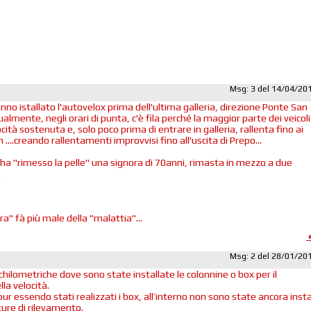
Msg: 3 del 14/04/20
nno istallato l'autovelox prima dell'ultima galleria, direzione Ponte San
almente, negli orari di punta, c'è fila perché la maggior parte dei veicoli
ocità sostenuta e, solo poco prima di entrare in galleria, rallenta fino ai
 ....creando rallentamenti improvvisi fino all'uscita di Prepo...
'ha "rimesso la pelle" una signora di 70anni, rimasta in mezzo a due
.
ra" fà più male della "malattia"...
Msg: 2 del 28/01/20
chilometriche dove sono state installate le colonnine o box per il
la velocità.
r essendo stati realizzati i box, all’interno non sono state ancora insta
ture di rilevamento.