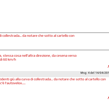
 di collestrada... da notare che sotto al cartello con
, stessa cosa nell'altra direzione, da cesena verso
 di 60 km/h
Msg: 4 del 14/04/20
cidenti giù alla curva di collestrada... da notare che sotto al cartello con
'è l'autovelox.....