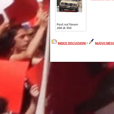
Post sul forum:
200 di 350
INDICE DISCUSSIONI
|
NUOVO MESS