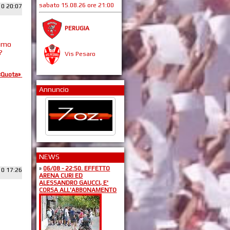
sabato 15.08.26 ore 21:00
10 20:07
PERUGIA
timo
?
Vis Pesaro
«Quota»
Annuncio
NEWS
»
06/08 - 22:50. EFFETTO
10 17:26
ARENA CURI ED
ALESSANDRO GAUCCI, E'
CORSA ALL'ABBONAMENTO