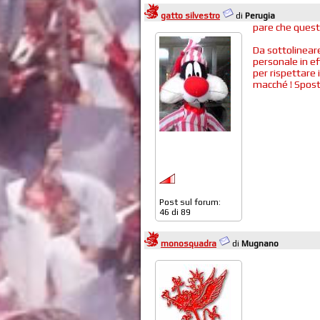
gatto silvestro
di
Perugia
pare che quest
Da sottolineare
personale in ef
per rispettare i
macché ! Spostar
Post sul forum:
46 di 89
monosquadra
di
Mugnano