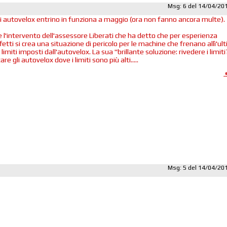
Msg: 6 del 14/04/20
i autovelox entrino in funziona a maggio (ora non fanno ancora multe).
 l'intervento dell'assessore Liberati che ha detto che per esperienza
fetti si crea una situazione di pericolo per le machine che frenano allì'ul
 limiti imposti dall'autovelox. La sua "brillante soluzione: rivedere i limiti
e gli autovelox dove i limiti sono più alti.....
Msg: 5 del 14/04/20