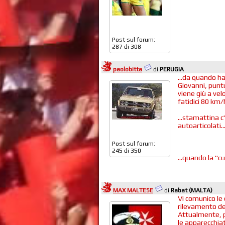
Post sul forum:
287 di 308
paolobitta
di
PERUGIA
...da quando ha
Giovanni, puntu
viene giù a vel
fatidici 80 km/h
...stamattina c
autoarticolati..
Post sul forum:
245 di 350
...quando la "cu
MAX MALTESE
di
Rabat (MALTA)
Vi comunico le 
rilevamento del
Attualmente, pu
le apparecchia