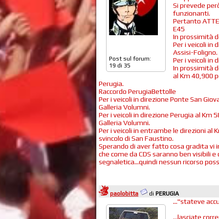
Si prevede però
funzionanti.
Pertanto ATTENZ
E45
In prossimità d
Per i veicoli in
Assisi-Foligno.
Post sul forum:
Per i veicoli i
19 di 35
In prossimità d
al Km 40,900 per
Perugia.
Raccordo PerugiaBettolle
Per i veicoli in direzione Ponte San Giova
Galleria Volumni.
Per i veicoli in direzione Perugia al Km 
Galleria Volumni.
Per i veicoli in entrambe le direzioni al
svincolo di San Faustino.
Sperando di aver fatto cosa gradita vi 
che come da CDS saranno ben visibili 
segnaletica…quindi nessun ricorso possib
paolobitta
di
PERUGIA
..."stateve acc
...lasciate correr