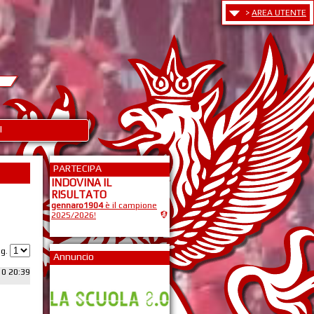
>
AREA UTENTE
I
PARTECIPA
INDOVINA IL
RISULTATO
gennaro1904
è il campione
2025/2026!
ag.
Annuncio
10 20:39