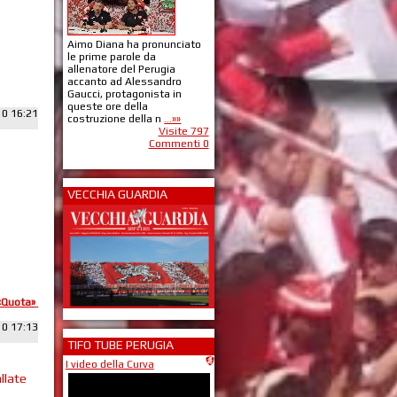
Aimo Diana ha pronunciato
le prime parole da
allenatore del Perugia
accanto ad Alessandro
Gaucci, protagonista in
queste ore della
10 16:21
costruzione della n
...»»
Visite 797
Commenti 0
VECCHIA GUARDIA
«Quota»
10 17:13
TIFO TUBE PERUGIA
I video della Curva
llate