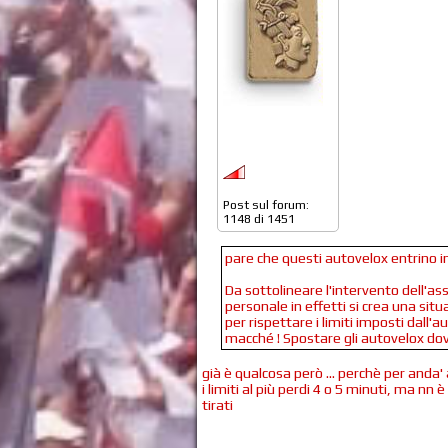
Post sul forum:
1148 di 1451
pare che questi autovelox entrino 
Da sottolineare l'intervento dell'a
personale in effetti si crea una situ
per rispettare i limiti imposti dall'a
macché ! Spostare gli autovelox dove i
già è qualcosa però ... perchè per anda'
i limiti al più perdi 4 o 5 minuti, ma nn 
tirati