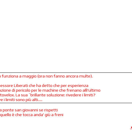
in funziona a maggio (ora non fanno ancora multe).
ssessore Liberati che ha detto che per esperienza
azione di pericolo per le machine che frenano allì'ultimo
utovelox. La sua ´brillante soluzione: rivedere i limiti?
 limiti sono più alti.....
 a ponte san giovanni se rispetti
è quello è che tocca anda' giù a freni