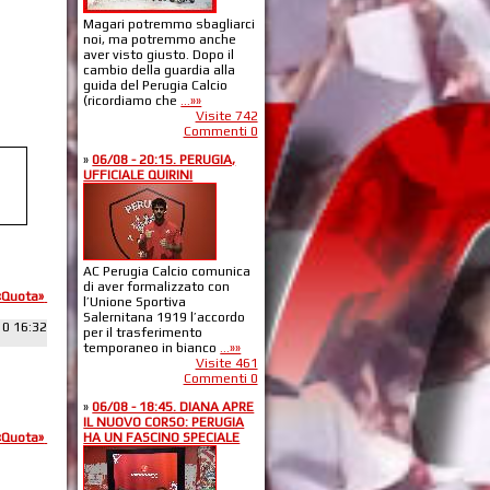
Magari potremmo sbagliarci
noi, ma potremmo anche
aver visto giusto. Dopo il
cambio della guardia alla
guida del Perugia Calcio
(ricordiamo che
...»»
Visite 742
Commenti 0
»
06/08 - 20:15. PERUGIA,
UFFICIALE QUIRINI
AC Perugia Calcio comunica
di aver formalizzato con
«Quota»
l’Unione Sportiva
Salernitana 1919 l’accordo
10 16:32
per il trasferimento
temporaneo in bianco
...»»
Visite 461
Commenti 0
»
06/08 - 18:45. DIANA APRE
IL NUOVO CORSO: PERUGIA
HA UN FASCINO SPECIALE
«Quota»