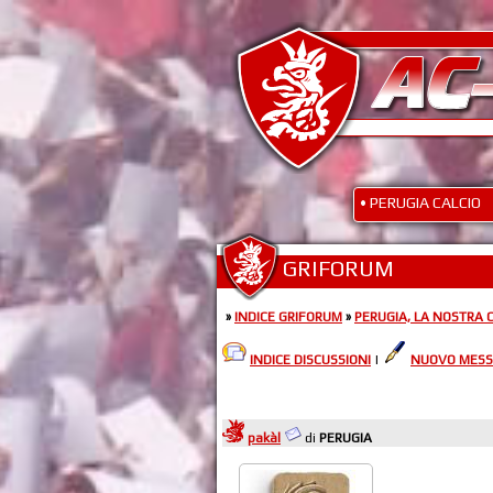
• PERUGIA CALCIO
GRIFORUM
»
INDICE GRIFORUM
»
PERUGIA, LA NOSTRA 
INDICE DISCUSSIONI
|
NUOVO MESS
pakàl
di
PERUGIA