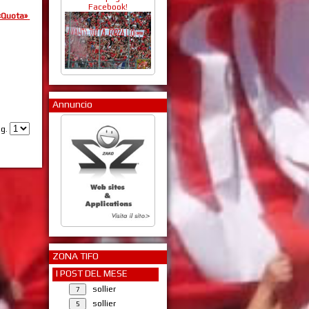
Facebook!
«Quota»
Annuncio
ag.
ZONA TIFO
I POST DEL MESE
sollier
sollier