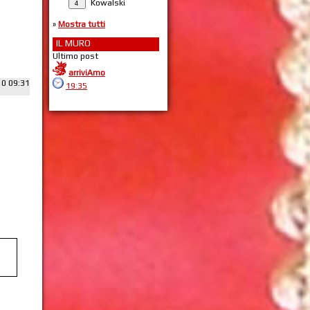
Kowalski
»
Mostra tutti
IL MURO
Ultimo post
arriviAmo
10 09:31
19:35