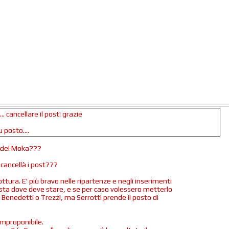
. cancellare il post! grazie
 posto....
o del Moka???
o cancellà i post???
tura. E' più bravo nelle ripartenze e negli inserimenti
a sta dove deve stare, e se per caso volessero metterlo
 Benedetti o Trezzi, ma Serrotti prende il posto di
 improponibile.