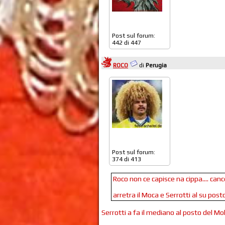
Post sul forum:
442 di 447
ROCO
di
Perugia
Post sul forum:
374 di 413
Roco non ce capisce na cippa.... cance
arretra il Moca e Serrotti al su posto.
Serrotti a fa il mediano al posto del M