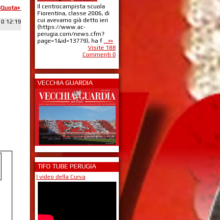
Il centrocampista scuola
«Quota»
Fiorentina, classe 2006, di
cui avevamo già detto ieri
10 12:19
(https://www.ac-
perugia.com/news.cfm?
page=1&id=13779), ha f
...»»
Visite 188
Commenti 0
VECCHIA GUARDIA
TIFO TUBE PERUGIA
I video della Curva