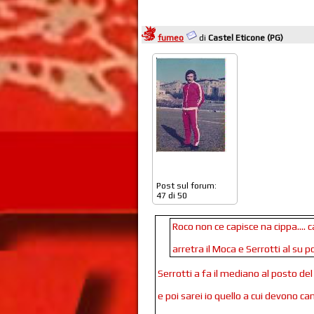
fumeo
di
Castel Eticone (PG)
Post sul forum:
47 di 50
Roco non ce capisce na cippa.... c
arretra il Moca e Serrotti al su po
Serrotti a fa il mediano al posto d
e poi sarei io quello a cui devono ca