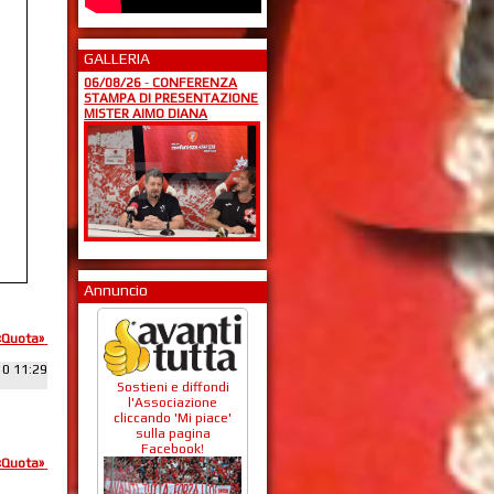
GALLERIA
06/08/26
-
CONFERENZA
STAMPA DI PRESENTAZIONE
MISTER AIMO DIANA
Annuncio
«Quota»
10 11:29
Sostieni e diffondi
l'Associazione
cliccando 'Mi piace'
sulla pagina
Facebook!
«Quota»