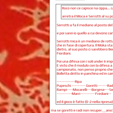
Roco non ce capisce na cippa.... c
arretra il Moca e Serrotti al su po
Serrotti a fa il mediano al posto d
e poi sarei io quello a cui devono ca
Serrotti mica è un mediano de rottur
che in fase di copertura. Il Moka st
dietro, al suo posto ci sarebbero Be
Fiordiani.
Poi una difesa con i soli under è imp
E visto che il modulo con la difesa a 
campionato, non penso proprio che
Bolletta diritto in panchina ed in c
------------Ripa
Pupeschi --------- Goretti ------Rad
Rampi----Mocarelli---Borgese---Se
----------Marri----------Frediani--
ed il gioco è fatto (0-2 nella ripresa)
ma se goretti e radi non recuper__ano