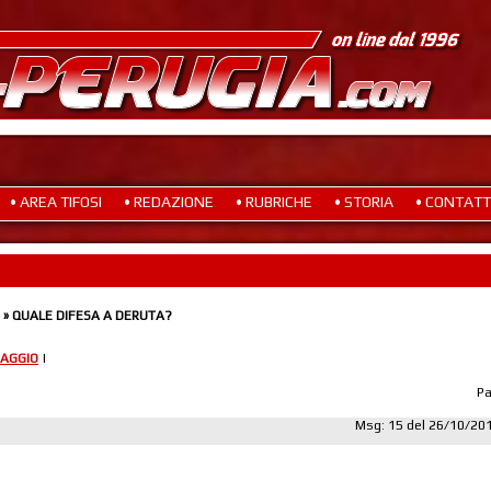
• AREA TIFOSI
• REDAZIONE
• RUBRICHE
• STORIA
• CONTATT
» QUALE DIFESA A DERUTA?
AGGIO
|
P
Msg: 15 del 26/10/20