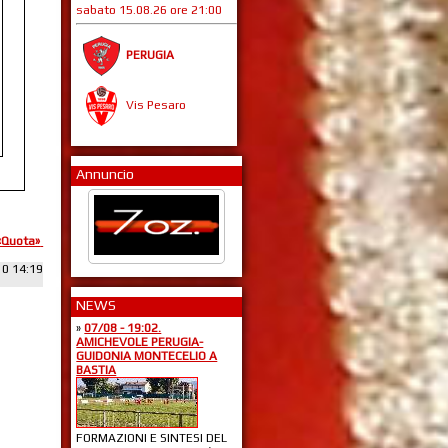
sabato 15.08.26 ore 21:00
PERUGIA
Vis Pesaro
Annuncio
«Quota»
10 14:19
NEWS
»
07/08 - 19:02.
AMICHEVOLE PERUGIA-
GUIDONIA MONTECELIO A
BASTIA
FORMAZIONI E SINTESI DEL