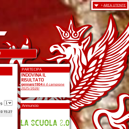
>
AREA UTENTE
I
PARTECIPA
INDOVINA IL
RISULTATO
gennaro1904
è il campione
2025/2026!
ag.
Annuncio
10 15:27