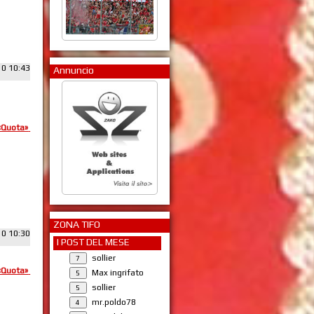
10 10:43
Annuncio
«Quota»
ZONA TIFO
10 10:30
I POST DEL MESE
sollier
«Quota»
Max ingrifato
sollier
mr.poldo78