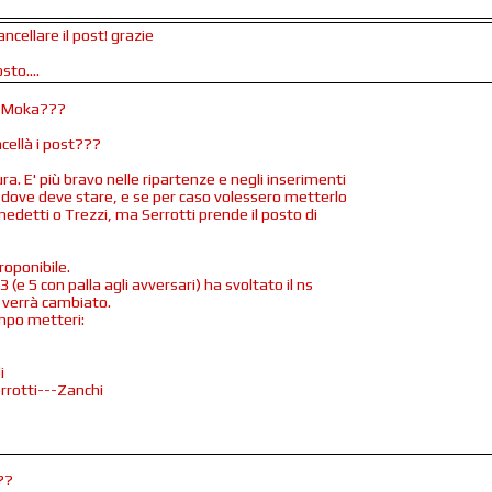
ancellare il post! grazie
sto....
el Moka???
ncellà i post???
a. E' più bravo nelle ripartenze e negli inserimenti
a dove deve stare, e se per caso volessero metterlo
nedetti o Trezzi, ma Serrotti prende il posto di
roponibile.
3 (e 5 con palla agli avversari) ha svoltato il ns
 verrà cambiato.
ampo metteri:
i
rrotti---Zanchi
??