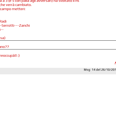
a a 3 (e 5 con palla agli avversari) ha svoltato il ns
che verrà cambiato.
in campo metteri:
-Radi
-Serrotti---Zanchi
i--
esa)
_ano??
reoccupà!!! :)
Msg: 14 del 26/10/20