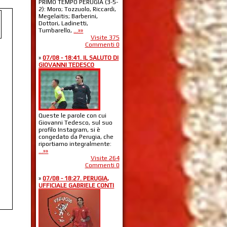
PRIMO TEMPO PERUGIA (3-5-
2): Moro; Tozzuolo, Riccardi,
Megelaitis; Barberini,
Dottori, Ladinetti,
Tumbarello,
...»»
Visite 375
Commenti 0
»
07/08 - 18:41. IL SALUTO DI
GIOVANNI TEDESCO
Queste le parole con cui
Giovanni Tedesco, sul suo
profilo Instagram, si è
congedato da Perugia, che
riportiamo integralmente:
...»»
Visite 264
Commenti 0
»
07/08 - 18:27. PERUGIA,
UFFICIALE GABRIELE CONTI