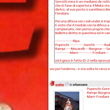
Serrotti mica è un mediano de rottur
che in fase di copertura. Il Moka st
dietro, al suo posto ci sarebbero Be
Fiordiani.
Poi una difesa con i soli under è imp
E visto che il modulo con la difesa a 
campionato, non penso proprio che
Bolletta diritto in panchina ed in c
------------Ripa
Pupeschi --------- Goretti ------Rad
Rampi----Mocarelli---Borgese---Se
----------Marri----------Frediani--
ed il gioco è fatto (0-2 nella ripresa)
sisi poi l'vedemo... e sta volta te cerco e 
walter
di
orbassano
Pupeschi-Goret
Rampi-Borgese
Marri-Frediani