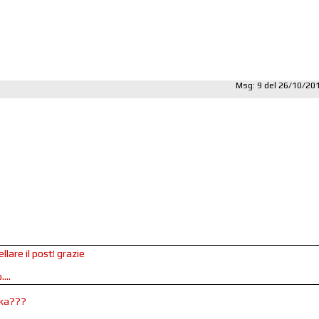
Msg: 9 del 26/10/20
llare il post! grazie
...
oka???