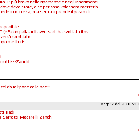
a. E' più bravo nelle ripartenze e negli inserimenti
a dove deve stare, e se per caso volessero metterlo
nedetti o Trezzi, ma Serrotti prende il posto di
roponibile.
3 (e 5 con palla agli avversari) ha svoltato il ns
 verrà cambiato.
ampo metteri:
i
rrotti---Zanchi
tel do io l'pane co le noci!!!
Msg: 12 del 26/10/20
ti-Radi
-Serrotti-Mocarelli-Zanchi