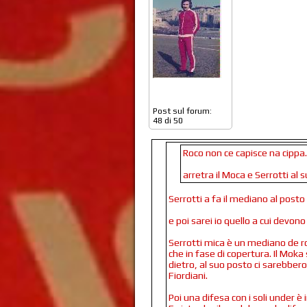
Post sul forum:
48 di 50
Roco non ce capisce na cippa...
arretra il Moca e Serrotti al su
Serrotti a fa il mediano al post
e poi sarei io quello a cui devon
Serrotti mica è un mediano de rot
che in fase di copertura. Il Mok
dietro, al suo posto ci sarebbero
Fiordiani.
Poi una difesa con i soli under è