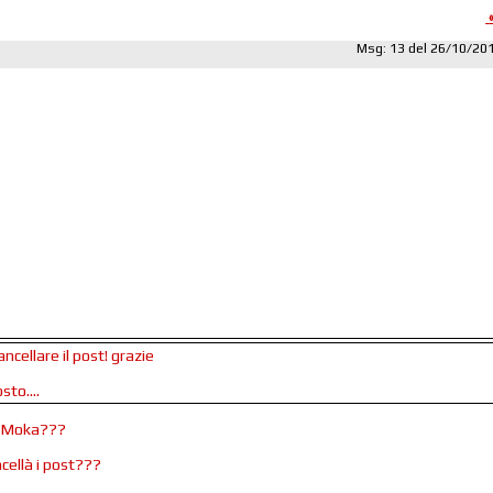
Msg: 13 del 26/10/20
ancellare il post! grazie
sto....
el Moka???
ncellà i post???