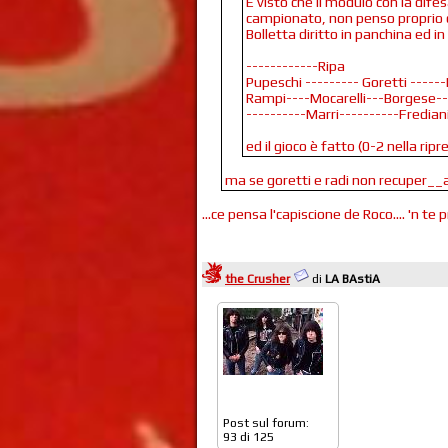
E visto che il modulo con la difes
campionato, non penso proprio 
Bolletta diritto in panchina ed 
------------Ripa
Pupeschi --------- Goretti -----
Rampi----Mocarelli---Borgese--
----------Marri----------Fredian
ed il gioco è fatto (0-2 nella ripr
ma se goretti e radi non recuper_
...ce pensa l'capiscione de Roco.... 'n te p
the Crusher
di
LA BAstiA
Post sul forum:
93 di 125