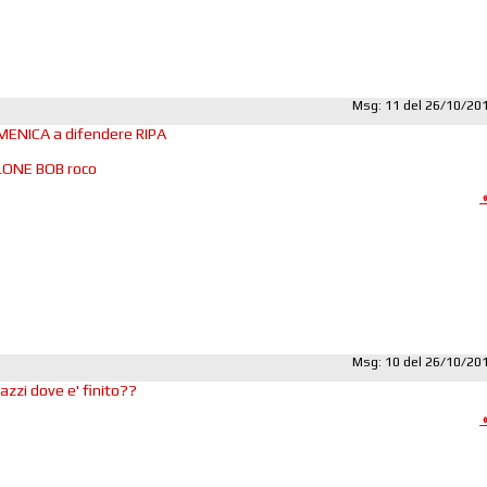
Msg: 11 del 26/10/20
OMENICA a difendere RIPA
LONE BOB roco
Msg: 10 del 26/10/20
azzi dove e' finito??