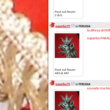
Post sul forum:
2 di 6
superbo75
di
PERUGIA
la difesa di D
superbo PAKA
Post sul forum:
443 di 447
superbo75
di
PERUGIA
scusate ma tin