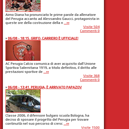
Aimo Diana ha pronunciato le prime parole da allenatore
del Perugia accanto ad Alessandro Gaucci, protagonista in
queste ore della costruzione della n
...»»
Visite 504
Commenti 0
»
06/08 - 18:15. GRIFO, CARRIERO È UFFICIALE!
AC Perugia Calcio comunica di aver acquisito dall’Unione
Sportiva Salernitana 1919, a titolo definitivo, il diritto alle
prestazioni sportive de
...»»
Visite 368
Commenti 0
»
06/08 - 13:41. PERUGIA, È ARRIVATO PAPAZOV
Classe 2006, il difensore bulgaro scuola Bologna, ha
deciso di sposare il progetto del Perugia per trovare
continuità nel suo percorso di cresc
...»»
Visite 1500