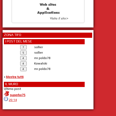
ZONA TIFO
I POST DEL MESE
sollier
sollier
mr.poldo78
Kowalski
mr.poldo78
»
Mostra tutti
IL MURO
Ultimo post
superbo75
20:14