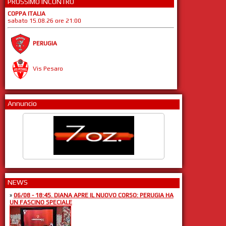
PROSSIMO INCONTRO
COPPA ITALIA
sabato 15.08.26 ore 21:00
PERUGIA
Vis Pesaro
Annuncio
NEWS
»
06/08 - 18:45. DIANA APRE IL NUOVO CORSO: PERUGIA HA
UN FASCINO SPECIALE