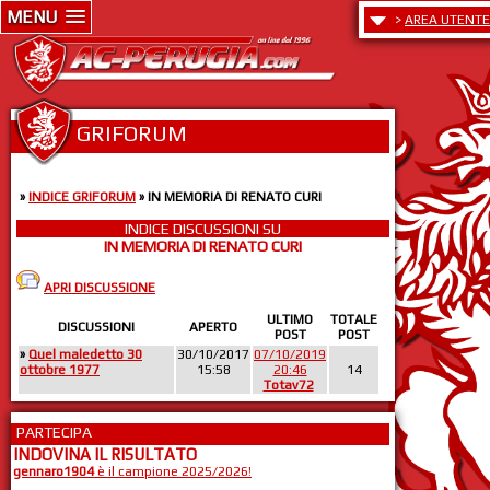
MENU
>
AREA UTENTE
GRIFORUM
»
INDICE GRIFORUM
» IN MEMORIA DI RENATO CURI
INDICE DISCUSSIONI SU
IN MEMORIA DI RENATO CURI
APRI DISCUSSIONE
ULTIMO
TOTALE
DISCUSSIONI
APERTO
POST
POST
»
Quel maledetto 30
30/10/2017
07/10/2019
ottobre 1977
15:58
20:46
14
Totav72
PARTECIPA
INDOVINA IL RISULTATO
gennaro1904
è il campione 2025/2026!