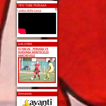
TIFO TUBE PERUGIA
I video della Curva
GALLERIA
07/08/26
-
PERUGIA VS
GUIDONIA MONTECELIO
AMICHEVOLE
Annuncio