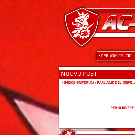
• PERUGIA CALCIO
NUOVO POST
»
INDICE GRIFORUM
»
PARLIAMO DEL GRIFO...
PER SCRIVERE