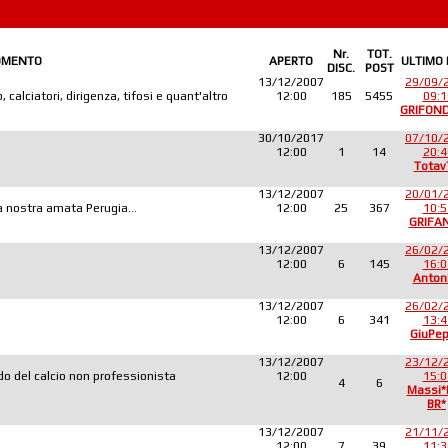
Nr.
TOT.
OMENTO
APERTO
ULTIMO
DISC.
POST
13/12/2007
29/09/
 calciatori, dirigenza, tifosi e quant'altro
12:00
185
5455
09:1
GRIFON
30/10/2017
07/10/
12:00
1
14
20:4
Totav
13/12/2007
20/01/
lla nostra amata Perugia...
12:00
25
367
10:5
GRIFA
13/12/2007
26/02/
12:00
6
145
16:0
Anton
13/12/2007
26/02/
12:00
6
341
13:4
GiuPe
13/12/2007
23/12/
o del calcio non professionista
12:00
15:0
4
6
Massi
BR*
13/12/2007
21/11/
12:00
7
39
11:3