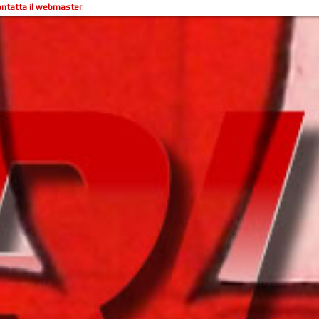
ontatta il webmaster
.