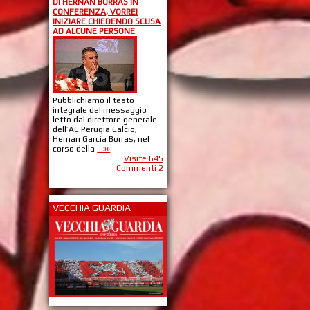
DI HERNAN BORRAS IN
CONFERENZA, VORREI
INIZIARE CHIEDENDO SCUSA
AD ALCUNE PERSONE
Pubblichiamo il testo
integrale del messaggio
letto dal direttore generale
dell’AC Perugia Calcio,
Hernan Garcia Borras, nel
corso della
...»»
Visite 645
Commenti 2
VECCHIA GUARDIA