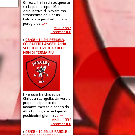
Grifoz ci ha lasciato, questa
volta per sempre. Mario
Zoia, nativo di Novara ma
tifosissimo del Peruia
Calcio, era per il sito di ac-
perugia.co
...»»
Visite 337
Commenti 0
»
08/08 - 11:24. PERUGIA,
COLPACCIO LANGELLA: HA
SCELTO IL GRIFO. GAUCCI
NON SI FERMA PIÙ
Il Perugia ha chiuso per
Christian Langella. Un vero e
proprio colpaccio da
novanta messo a segno da
Alex Gaucci, che nel giro di
pochissimi giorni st
...»»
Visite 1094
Commenti 0
»
08/08 - 10:29. LE PAROLE