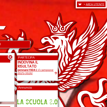
>
AREA UTENTE
I
PARTECIPA
INDOVINA IL
RISULTATO
gennaro1904
è il campione
2025/2026!
Annuncio