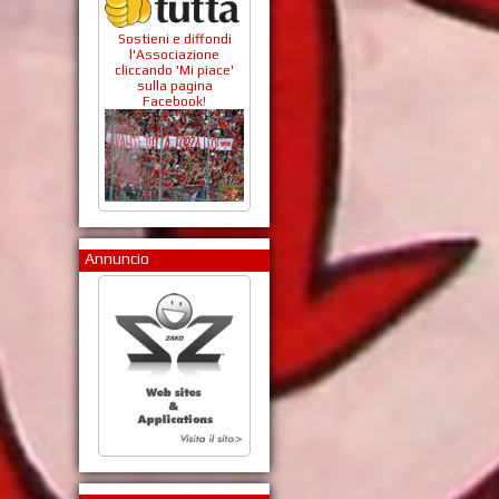
Sostieni e diffondi
l'Associazione
cliccando 'Mi piace'
sulla pagina
Facebook!
Annuncio