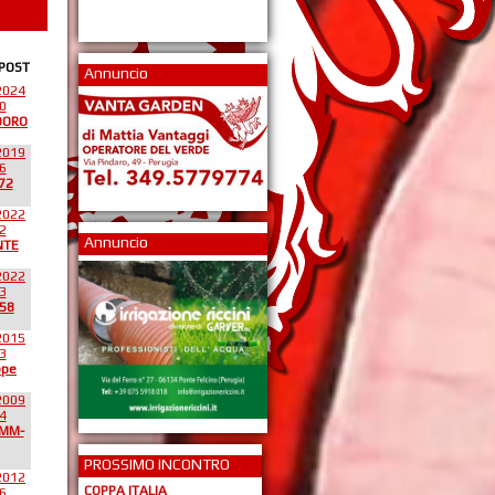
 POST
Annuncio
2024
0
DORO
2019
6
72
2022
2
Annuncio
NTE
2022
3
58
2015
3
ppe
2009
4
*MM-
PROSSIMO INCONTRO
2012
COPPA ITALIA
6