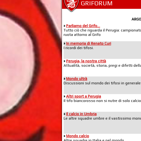
GRIFORUM
ARG
»
Parliamo del Grifo...
Tutto ciò che riguarda il Perugia: campionato,
ruota attorno al Grifo
»
In memoria di Renato Curi
I ricordi dei tifosi.
»
Perugia, la nostra città
Attualità, società, storia, pregi e difetti de
»
Mondo ultrà
Discussioni sul mondo dei tifosi in generale
»
Altri sport a Perugia
Il tifo biancorosso non si nutre di solo calcio
»
Il calcio in Umbria
Le altre squadre umbre e il vastissimo mond
»
Mondo calcio
Altre squadre in Italia e nel mondo