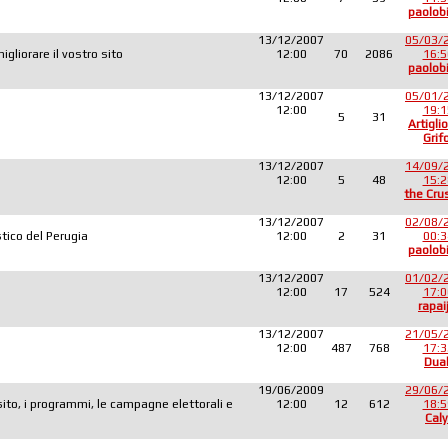
paolob
13/12/2007
05/03/
liorare il vostro sito
12:00
70
2086
16:5
paolob
13/12/2007
05/01/
12:00
19:1
5
31
Artiglio
Grif
13/12/2007
14/09/
12:00
5
48
15:2
the Cru
13/12/2007
02/08/
tico del Perugia
12:00
2
31
00:3
paolob
13/12/2007
01/02/
12:00
17
524
17:0
rapai
13/12/2007
21/05/
12:00
487
768
17:3
Dua
19/06/2009
29/06/
sito, i programmi, le campagne elettorali e
12:00
12
612
18:5
Caly