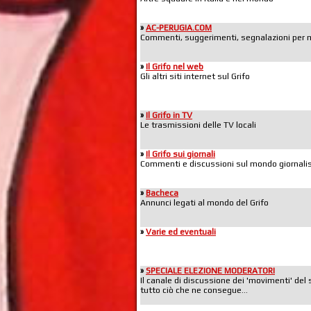
»
AC-PERUGIA.COM
Commenti, suggerimenti, segnalazioni per mig
»
Il Grifo nel web
Gli altri siti internet sul Grifo
»
Il Grifo in TV
Le trasmissioni delle TV locali
»
Il Grifo sui giornali
Commenti e discussioni sul mondo giornalis
»
Bacheca
Annunci legati al mondo del Grifo
»
Varie ed eventuali
»
SPECIALE ELEZIONE MODERATORI
Il canale di discussione dei 'movimenti' del 
tutto ciò che ne consegue...