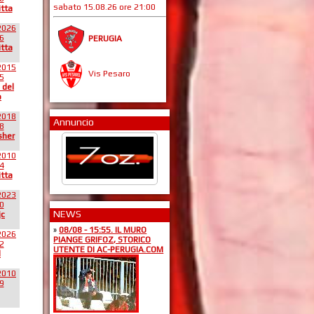
sabato 15.08.26 ore 21:00
itta
2026
6
PERUGIA
itta
2015
Vis Pesaro
5
 del
o
2018
Annuncio
8
sher
2010
4
itta
2023
0
NEWS
jc
»
08/08 - 15:55. IL MURO
2026
PIANGE GRIFOZ, STORICO
2
UTENTE DI AC-PERUGIA.COM
l
2010
9