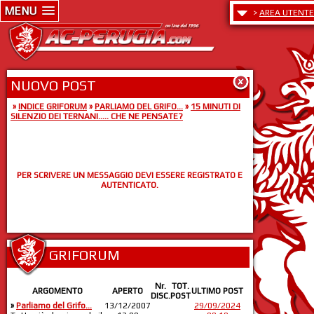
MENU
>
AREA UTENTE
NUOVO POST
»
INDICE GRIFORUM
»
PARLIAMO DEL GRIFO...
»
15 MINUTI DI
SILENZIO DEI TERNANI..... CHE NE PENSATE?
PER SCRIVERE UN MESSAGGIO DEVI ESSERE REGISTRATO E
AUTENTICATO.
GRIFORUM
Nr.
TOT.
ARGOMENTO
APERTO
ULTIMO POST
DISC.
POST
»
Parliamo del Grifo...
13/12/2007
29/09/2024