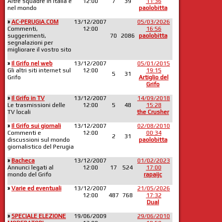
Altre squadre in Italia e
12:00
7
39
11:36
nel mondo
paolobitta
»
AC-PERUGIA.COM
13/12/2007
05/03/2026
Commenti,
12:00
16:56
suggerimenti,
70
2086
paolobitta
segnalazioni per
migliorare il vostro sito
»
Il Grifo nel web
13/12/2007
05/01/2015
Gli altri siti internet sul
12:00
19:15
5
31
Grifo
Artiglio del
Grifo
»
Il Grifo in TV
13/12/2007
14/09/2018
Le trasmissioni delle
12:00
5
48
15:28
TV locali
the Crusher
»
Il Grifo sui giornali
13/12/2007
02/08/2010
Commenti e
12:00
00:34
2
31
discussioni sul mondo
paolobitta
giornalistico del Perugia
»
Bacheca
13/12/2007
01/02/2023
Annunci legati al
12:00
17
524
17:00
mondo del Grifo
rapaijc
»
Varie ed eventuali
13/12/2007
21/05/2026
12:00
487
768
17:32
Dual
»
SPECIALE ELEZIONE
19/06/2009
29/06/2010