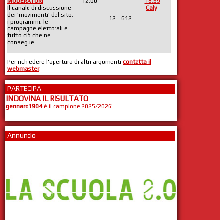
MODERATORI
12:00
18:59
Il canale di discussione
Caly
dei 'movimenti' del sito,
12
612
i programmi, le
campagne elettorali e
tutto ciò che ne
consegue...
Per richiedere l'apertura di altri argomenti
contatta il
webmaster
.
PARTECIPA
INDOVINA IL RISULTATO
gennaro1904
è il campione 2025/2026!
Annuncio