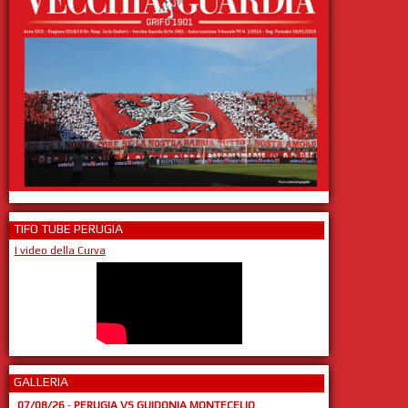
TIFO TUBE PERUGIA
I video della Curva
GALLERIA
07/08/26
-
PERUGIA VS GUIDONIA MONTECELIO