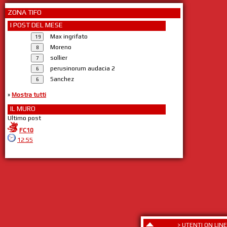
ZONA TIFO
I POST DEL MESE
Max ingrifato
Moreno
sollier
perusinorum audacia 2
Sanchez
»
Mostra tutti
IL MURO
Ultimo post
FC10
12:55
>
UTENTI ON LINE