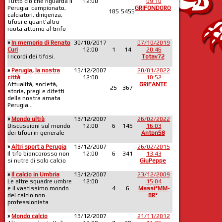
Tutto ciò che riguarda il
12:00
09:10
Perugia: campionato,
GRIFONDORO
185
5455
calciatori, dirigenza,
tifosi e quant'altro
ruota attorno al Grifo
»
In memoria di Renato
30/10/2017
07/10/2019
Curi
12:00
1
14
20:46
I ricordi dei tifosi.
Totav72
»
Perugia, la nostra
13/12/2007
20/01/2022
città
12:00
10:52
Attualità, società,
GRIFANTE
25
367
storia, pregi e difetti
della nostra amata
Perugia...
»
Mondo ultrà
13/12/2007
26/02/2022
Discussioni sul mondo
12:00
6
145
16:03
dei tifosi in generale
Anton58
»
Altri sport a Perugia
13/12/2007
26/02/2015
Il tifo biancorosso non
12:00
6
341
13:43
si nutre di solo calcio
GiuPeppe
»
Il calcio in Umbria
13/12/2007
23/12/2009
Le altre squadre umbre
12:00
15:04
e il vastissimo mondo
4
6
Massi*MM-
del calcio non
BR*
professionista
»
Mondo calcio
13/12/2007
21/11/2012