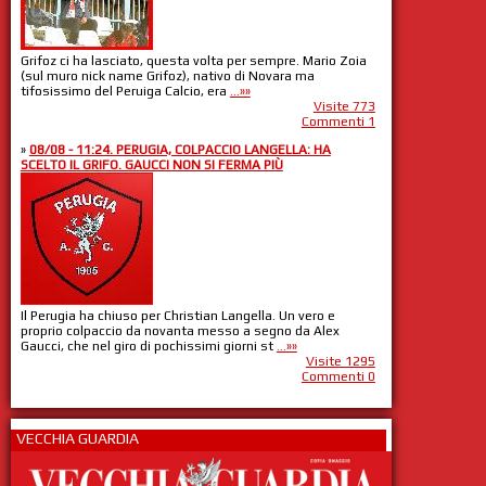
Grifoz ci ha lasciato, questa volta per sempre. Mario Zoia
(sul muro nick name Grifoz), nativo di Novara ma
tifosissimo del Peruiga Calcio, era
...»»
Visite 773
Commenti 1
»
08/08 - 11:24. PERUGIA, COLPACCIO LANGELLA: HA
SCELTO IL GRIFO. GAUCCI NON SI FERMA PIÙ
Il Perugia ha chiuso per Christian Langella. Un vero e
proprio colpaccio da novanta messo a segno da Alex
Gaucci, che nel giro di pochissimi giorni st
...»»
Visite 1295
Commenti 0
VECCHIA GUARDIA