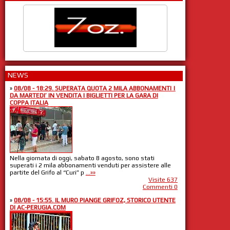
NEWS
»
08/08 - 18:29. SUPERATA QUOTA 2 MILA ABBONAMENTI |
DA MARTEDI’ IN VENDITA I BIGLIETTI PER LA GARA DI
COPPA ITALIA
Nella giornata di oggi, sabato 8 agosto, sono stati
superati i 2 mila abbonamenti venduti per assistere alle
partite del Grifo al “Curi” p
...»»
Visite 637
Commenti 0
»
08/08 - 15:55. IL MURO PIANGE GRIFOZ, STORICO UTENTE
DI AC-PERUGIA.COM