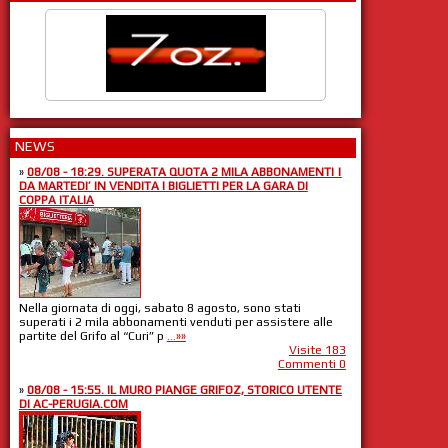
NEWS
»
08/08 - 18:29. SUPERATA QUOTA 2 MILA ABBONAMENTI |
DA MARTEDI’ IN VENDITA I BIGLIETTI PER LA GARA DI
COPPA ITALIA
Nella giornata di oggi, sabato 8 agosto, sono stati
superati i 2 mila abbonamenti venduti per assistere alle
partite del Grifo al “Curi” p
...»»
Visite 183
Commenti 0
»
08/08 - 15:55. IL MURO PIANGE GRIFOZ, STORICO UTENTE
DI AC-PERUGIA.COM