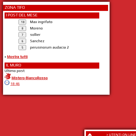
ZONA TIFO
I POST DEL MESE
Max ingrifato
Moreno
sollier
Sanchez
perusinorum audacia 2
»
Mostra tutti
IL MURO
Ultimo post
Mistero-BiancoRosso
18:46
>
UTENTI ON LINE