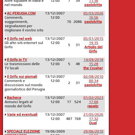
Altre squadre in Italia e
12:00
7
39
11:36
nel mondo
paolobitta
»
AC-PERUGIA.COM
13/12/2007
05/03/2026
Commenti,
12:00
16:56
suggerimenti,
70
2086
paolobitta
segnalazioni per
migliorare il vostro sito
»
Il Grifo nel web
13/12/2007
05/01/2015
Gli altri siti internet sul
12:00
19:15
5
31
Grifo
Artiglio del
Grifo
»
Il Grifo in TV
13/12/2007
14/09/2018
Le trasmissioni delle
12:00
5
48
15:28
TV locali
the Crusher
»
Il Grifo sui giornali
13/12/2007
02/08/2010
Commenti e
12:00
00:34
2
31
discussioni sul mondo
paolobitta
giornalistico del Perugia
»
Bacheca
13/12/2007
01/02/2023
Annunci legati al
12:00
17
524
17:00
mondo del Grifo
rapaijc
»
Varie ed eventuali
13/12/2007
21/05/2026
12:00
487
768
17:32
Dual
»
SPECIALE ELEZIONE
19/06/2009
29/06/2010