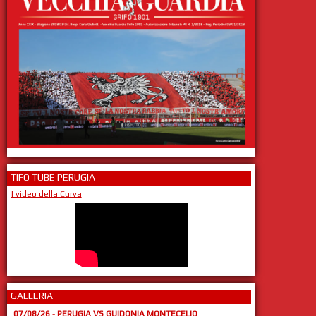
TIFO TUBE PERUGIA
I video della Curva
GALLERIA
07/08/26
-
PERUGIA VS GUIDONIA MONTECELIO