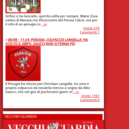
Grifoz ci ha lasciato, questa volta per sempre. Mario Zoia,
nativo di Novara ma tifosissimo del Peruia Calcio, era per
il sito di ac-perugia.co
...»»
Visite 510
Commenti 1
»
08/08 - 11:24. PERUGIA, COLPACCIO LANGELLA: HA
SCELTO IL GRIFO. GAUCCI NON SI FERMA PIÙ
Il Perugia ha chiuso per Christian Langella. Un vero e
proprio colpaccio da novanta messo a segno da Alex
Gaucci, che nel giro di pochissimi giorni st
...»»
Visite 1167
Commenti 0
VECCHIA GUARDIA