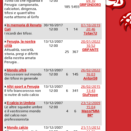
Tutto ciò che riguarda il
12:00
09:10
Perugia: campionato,
GRIFONDORO
185
5455
calciatori, dirigenza,
tifosi e quant'altro
ruota attorno al Grifo
»
In memoria di Renato
30/10/2017
07/10/2019
Curi
12:00
1
14
20:46
I ricordi dei tifosi.
Totav72
»
Perugia, la nostra
13/12/2007
20/01/2022
città
12:00
10:52
Attualità, società,
GRIFANTE
25
367
storia, pregi e difetti
della nostra amata
Perugia...
»
Mondo ultrà
13/12/2007
26/02/2022
Discussioni sul mondo
12:00
6
145
16:03
dei tifosi in generale
Anton58
»
Altri sport a Perugia
13/12/2007
26/02/2015
Il tifo biancorosso non
12:00
6
341
13:43
si nutre di solo calcio
GiuPeppe
»
Il calcio in Umbria
13/12/2007
23/12/2009
Le altre squadre umbre
12:00
15:04
e il vastissimo mondo
4
6
Massi*MM-
del calcio non
BR*
professionista
»
Mondo calcio
13/12/2007
21/11/2012