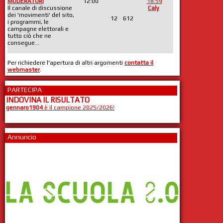
MODERATORI
12:00
18:59
Il canale di discussione
Caly
dei 'movimenti' del sito,
12
612
i programmi, le
campagne elettorali e
tutto ciò che ne
consegue...
Per richiedere l'apertura di altri argomenti
contatta il
webmaster
.
PARTECIPA
INDOVINA IL RISULTATO
gennaro1904
è il campione 2025/2026!
Annuncio