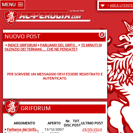
MENU
>
AREA UTENTE
NUOVO POST
»
INDICE GRIFORUM
»
PARLIAMO DEL GRIFO...
»
15 MINUTI DI
SILENZIO DEI TERNANI..... CHE NE PENSATE?
PER SCRIVERE UN MESSAGGIO DEVI ESSERE REGISTRATO E
AUTENTICATO.
GRIFORUM
Nr.
TOT.
ARGOMENTO
APERTO
ULTIMO POST
DISC.
POST
»
Parliamo del Grifo...
13/12/2007
29/09/2024