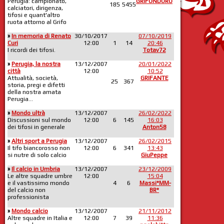
Perugia: campionato,
GRIFONDORO
185
5455
calciatori, dirigenza,
tifosi e quant'altro
ruota attorno al Grifo
»
In memoria di Renato
30/10/2017
07/10/2019
Curi
12:00
1
14
20:46
I ricordi dei tifosi.
Totav72
»
Perugia, la nostra
13/12/2007
20/01/2022
città
12:00
10:52
Attualità, società,
GRIFANTE
25
367
storia, pregi e difetti
della nostra amata
Perugia...
»
Mondo ultrà
13/12/2007
26/02/2022
Discussioni sul mondo
12:00
6
145
16:03
dei tifosi in generale
Anton58
»
Altri sport a Perugia
13/12/2007
26/02/2015
Il tifo biancorosso non
12:00
6
341
13:43
si nutre di solo calcio
GiuPeppe
»
Il calcio in Umbria
13/12/2007
23/12/2009
Le altre squadre umbre
12:00
15:04
e il vastissimo mondo
4
6
Massi*MM-
del calcio non
BR*
professionista
»
Mondo calcio
13/12/2007
21/11/2012
Altre squadre in Italia e
12:00
7
39
11:36