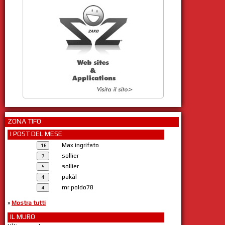
ZONA TIFO
I POST DEL MESE
Max ingrifato
sollier
sollier
pakàl
mr.poldo78
»
Mostra tutti
IL MURO