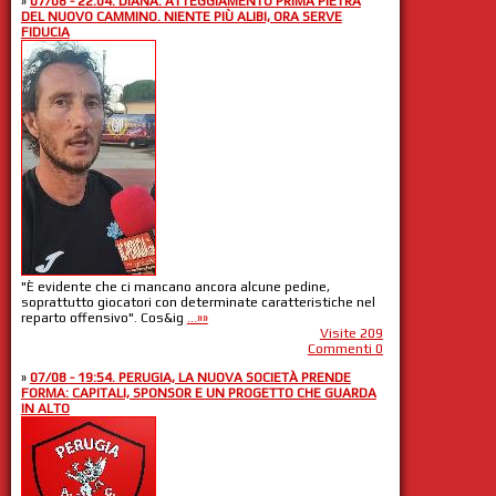
»
07/08 - 22:04. DIANA: ATTEGGIAMENTO PRIMA PIETRA
DEL NUOVO CAMMINO. NIENTE PIÙ ALIBI, ORA SERVE
FIDUCIA
"È evidente che ci mancano ancora alcune pedine,
soprattutto giocatori con determinate caratteristiche nel
reparto offensivo". Cos&ig
...»»
Visite 209
Commenti 0
»
07/08 - 19:54. PERUGIA, LA NUOVA SOCIETÀ PRENDE
FORMA: CAPITALI, SPONSOR E UN PROGETTO CHE GUARDA
IN ALTO