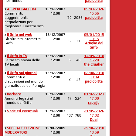
nel mondo
paolobitta
»
AC-PERUGIA.COM
13/12/2007
05/03/2026
Commenti,
12:00
16:56
suggerimenti,
70
2086
paolobitta
segnalazioni per
migliorare il vostro sito
»
Il Grifo nel web
13/12/2007
05/01/2015
Gli altri siti internet sul
12:00
19:15
5
31
Grifo
Artiglio del
Grifo
»
Il Grifo in TV
13/12/2007
14/09/2018
Le trasmissioni delle
12:00
5
48
15:28
TV locali
the Crusher
»
Il Grifo sui giornali
13/12/2007
02/08/2010
Commenti e
12:00
00:34
2
31
discussioni sul mondo
paolobitta
giornalistico del Perugia
»
Bacheca
13/12/2007
01/02/2023
Annunci legati al
12:00
17
524
17:00
mondo del Grifo
rapaijc
»
Varie ed eventuali
13/12/2007
21/05/2026
12:00
487
768
17:32
Dual
»
SPECIALE ELEZIONE
19/06/2009
29/06/2010
MODERATORI
12:00
18:59