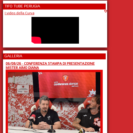
TIFO TUBE PERUGIA
I video della Curva
GALLERIA
06/08/26
-
CONFERENZA STAMPA DI PRESENTAZIONE
MISTER AIMO DIANA