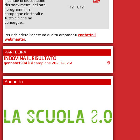
Il canale di discussione
Caly
dei 'movimenti' del sito,
12
612
i programmi, le
campagne elettorali e
tutto ciò che ne
consegue...
Per richiedere l'apertura di altri argomenti
contatta il
webmaster
.
PARTECIPA
INDOVINA IL RISULTATO
gennaro1904
è il campione 2025/2026!
Annuncio