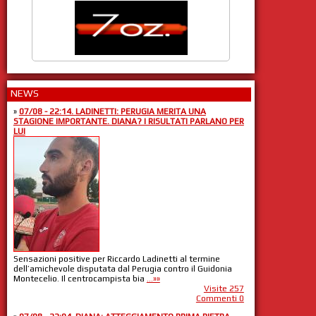
NEWS
»
07/08 - 22:14. LADINETTI: PERUGIA MERITA UNA
STAGIONE IMPORTANTE. DIANA? I RISULTATI PARLANO PER
LUI
Sensazioni positive per Riccardo Ladinetti al termine
dell’amichevole disputata dal Perugia contro il Guidonia
Montecelio. Il centrocampista bia
...»»
Visite 257
Commenti 0