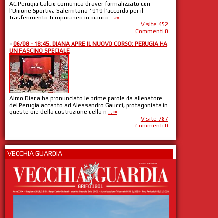
AC Perugia Calcio comunica di aver formalizzato con
l’Unione Sportiva Salernitana 1919 l’accordo per il
trasferimento temporaneo in bianco
...»»
Visite 452
Commenti 0
»
06/08 - 18:45. DIANA APRE IL NUOVO CORSO: PERUGIA HA
UN FASCINO SPECIALE
Aimo Diana ha pronunciato le prime parole da allenatore
del Perugia accanto ad Alessandro Gaucci, protagonista in
queste ore della costruzione della n
...»»
Visite 787
Commenti 0
VECCHIA GUARDIA