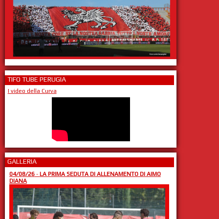
TIFO TUBE PERUGIA
I video della Curva
GALLERIA
04/08/26
-
LA PRIMA SEDUTA DI ALLENAMENTO DI AIMO
DIANA