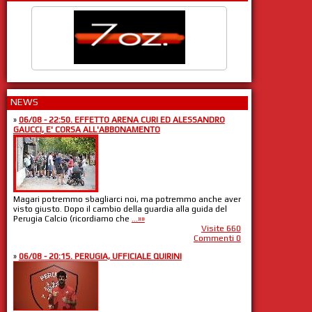
NEWS
»
06/08 - 22:50. EFFETTO ARENA CURI ED ALESSANDRO
GAUCCI, E' CORSA ALL'ABBONAMENTO
Magari potremmo sbagliarci noi, ma potremmo anche aver
visto giusto. Dopo il cambio della guardia alla guida del
Perugia Calcio (ricordiamo che
...»»
Visite 660
Commenti 0
»
06/08 - 20:15. PERUGIA, UFFICIALE QUIRINI