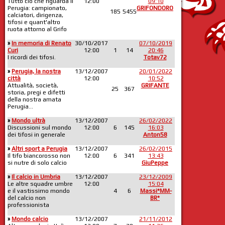
Tutto ciò che riguarda il
12:00
09:10
Perugia: campionato,
GRIFONDORO
185
5455
calciatori, dirigenza,
tifosi e quant'altro
ruota attorno al Grifo
»
In memoria di Renato
30/10/2017
07/10/2019
Curi
12:00
1
14
20:46
I ricordi dei tifosi.
Totav72
»
Perugia, la nostra
13/12/2007
20/01/2022
città
12:00
10:52
Attualità, società,
GRIFANTE
25
367
storia, pregi e difetti
della nostra amata
Perugia...
»
Mondo ultrà
13/12/2007
26/02/2022
Discussioni sul mondo
12:00
6
145
16:03
dei tifosi in generale
Anton58
»
Altri sport a Perugia
13/12/2007
26/02/2015
Il tifo biancorosso non
12:00
6
341
13:43
si nutre di solo calcio
GiuPeppe
»
Il calcio in Umbria
13/12/2007
23/12/2009
Le altre squadre umbre
12:00
15:04
e il vastissimo mondo
4
6
Massi*MM-
del calcio non
BR*
professionista
»
Mondo calcio
13/12/2007
21/11/2012