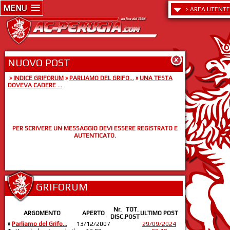
MENU
>
AREA UTENTE
NUOVO POST
»
INDICE GRIFORUM
»
PARLIAMO DEL GRIFO...
»
UNA TESTA
DOVEVA CADERE ...
PER SCRIVERE UN MESSAGGIO DEVI ESSERE REGISTRATO E
AUTENTICATO.
GRIFORUM
Nr.
TOT.
ARGOMENTO
APERTO
ULTIMO POST
DISC.
POST
»
Parliamo del Grifo...
13/12/2007
29/09/2024