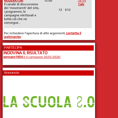
MODERATORI
12:00
18:59
Il canale di discussione
Caly
dei 'movimenti' del sito,
12
612
i programmi, le
campagne elettorali e
tutto ciò che ne
consegue...
Per richiedere l'apertura di altri argomenti
contatta il
webmaster
.
PARTECIPA
INDOVINA IL RISULTATO
gennaro1904
è il campione 2025/2026!
Annuncio