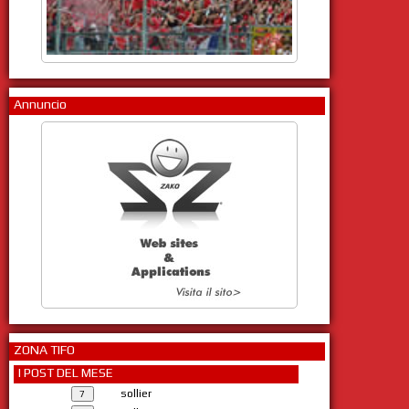
Annuncio
ZONA TIFO
I POST DEL MESE
sollier