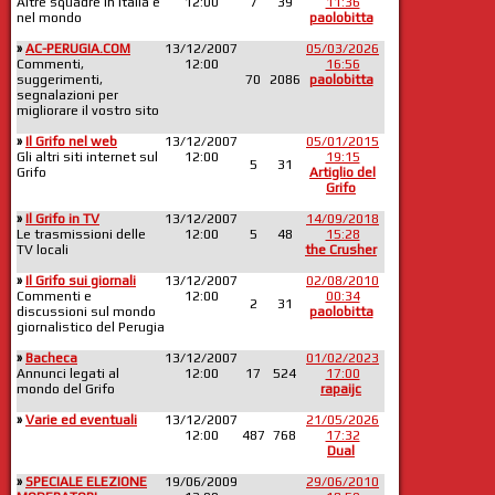
Altre squadre in Italia e
12:00
7
39
11:36
nel mondo
paolobitta
»
AC-PERUGIA.COM
13/12/2007
05/03/2026
Commenti,
12:00
16:56
suggerimenti,
70
2086
paolobitta
segnalazioni per
migliorare il vostro sito
»
Il Grifo nel web
13/12/2007
05/01/2015
Gli altri siti internet sul
12:00
19:15
5
31
Grifo
Artiglio del
Grifo
»
Il Grifo in TV
13/12/2007
14/09/2018
Le trasmissioni delle
12:00
5
48
15:28
TV locali
the Crusher
»
Il Grifo sui giornali
13/12/2007
02/08/2010
Commenti e
12:00
00:34
2
31
discussioni sul mondo
paolobitta
giornalistico del Perugia
»
Bacheca
13/12/2007
01/02/2023
Annunci legati al
12:00
17
524
17:00
mondo del Grifo
rapaijc
»
Varie ed eventuali
13/12/2007
21/05/2026
12:00
487
768
17:32
Dual
»
SPECIALE ELEZIONE
19/06/2009
29/06/2010