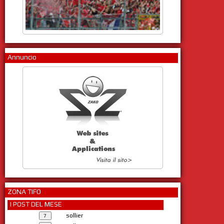
Annuncio
ZONA TIFO
I POST DEL MESE
sollier