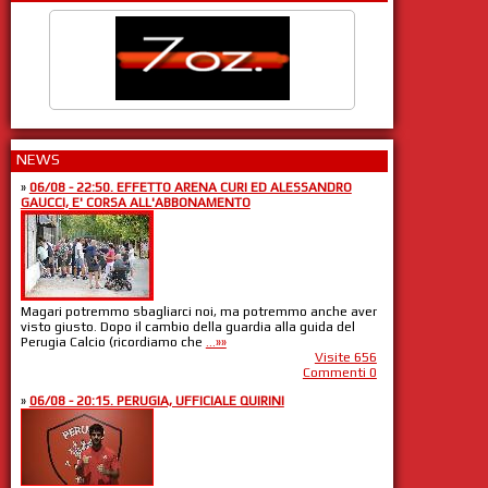
NEWS
»
06/08 - 22:50. EFFETTO ARENA CURI ED ALESSANDRO
GAUCCI, E' CORSA ALL'ABBONAMENTO
Magari potremmo sbagliarci noi, ma potremmo anche aver
visto giusto. Dopo il cambio della guardia alla guida del
Perugia Calcio (ricordiamo che
...»»
Visite 656
Commenti 0
»
06/08 - 20:15. PERUGIA, UFFICIALE QUIRINI