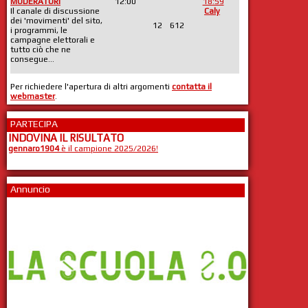
MODERATORI
12:00
18:59
Il canale di discussione
Caly
dei 'movimenti' del sito,
12
612
i programmi, le
campagne elettorali e
tutto ciò che ne
consegue...
Per richiedere l'apertura di altri argomenti
contatta il
webmaster
.
PARTECIPA
INDOVINA IL RISULTATO
gennaro1904
è il campione 2025/2026!
Annuncio