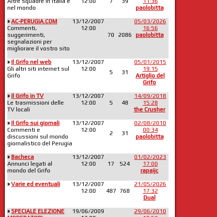
Altre squadre in Italia e
12:00
7
39
11:36
nel mondo
paolobitta
»
AC-PERUGIA.COM
13/12/2007
05/03/2026
Commenti,
12:00
16:56
suggerimenti,
70
2086
paolobitta
segnalazioni per
migliorare il vostro sito
»
Il Grifo nel web
13/12/2007
05/01/2015
Gli altri siti internet sul
12:00
19:15
5
31
Grifo
Artiglio del
Grifo
»
Il Grifo in TV
13/12/2007
14/09/2018
Le trasmissioni delle
12:00
5
48
15:28
TV locali
the Crusher
»
Il Grifo sui giornali
13/12/2007
02/08/2010
Commenti e
12:00
00:34
2
31
discussioni sul mondo
paolobitta
giornalistico del Perugia
»
Bacheca
13/12/2007
01/02/2023
Annunci legati al
12:00
17
524
17:00
mondo del Grifo
rapaijc
»
Varie ed eventuali
13/12/2007
21/05/2026
12:00
487
768
17:32
Dual
»
SPECIALE ELEZIONE
19/06/2009
29/06/2010