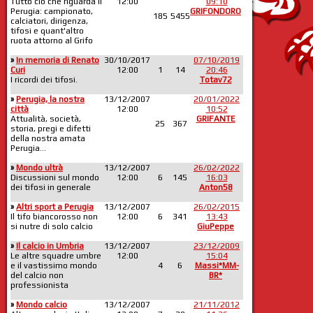
Tutto ciò che riguarda il
12:00
09:10
Perugia: campionato,
GRIFONDORO
185
5455
calciatori, dirigenza,
tifosi e quant'altro
ruota attorno al Grifo
»
In memoria di Renato
30/10/2017
07/10/2019
Curi
12:00
1
14
20:46
I ricordi dei tifosi.
Totav72
»
Perugia, la nostra
13/12/2007
20/01/2022
città
12:00
10:52
Attualità, società,
GRIFANTE
25
367
storia, pregi e difetti
della nostra amata
Perugia...
»
Mondo ultrà
13/12/2007
26/02/2022
Discussioni sul mondo
12:00
6
145
16:03
dei tifosi in generale
Anton58
»
Altri sport a Perugia
13/12/2007
26/02/2015
Il tifo biancorosso non
12:00
6
341
13:43
si nutre di solo calcio
GiuPeppe
»
Il calcio in Umbria
13/12/2007
23/12/2009
Le altre squadre umbre
12:00
15:04
e il vastissimo mondo
4
6
Massi*MM-
del calcio non
BR*
professionista
»
Mondo calcio
13/12/2007
21/11/2012