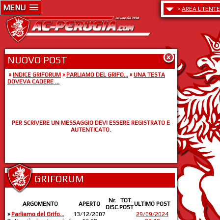
MENU
>
AREA UTENTE
NUOVO POST
»
INDICE GRIFORUM
»
PARLIAMO DEL GRIFO...
»
UNA TESTA
DOVEVA CADERE ...
PER SCRIVERE UN MESSAGGIO DEVI ESSERE REGISTRATO E
AUTENTICATO.
GRIFORUM
Nr.
TOT.
ARGOMENTO
APERTO
ULTIMO POST
DISC.
POST
»
Parliamo del Grifo...
13/12/2007
29/09/2024