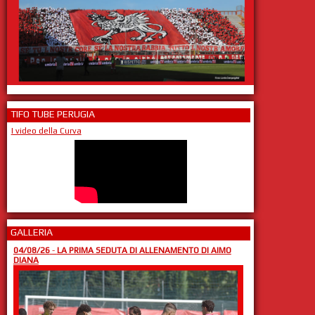
TIFO TUBE PERUGIA
I video della Curva
GALLERIA
04/08/26
-
LA PRIMA SEDUTA DI ALLENAMENTO DI AIMO
DIANA