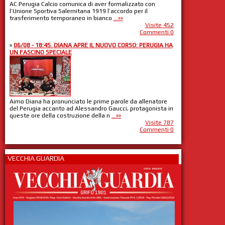
AC Perugia Calcio comunica di aver formalizzato con
l’Unione Sportiva Salernitana 1919 l’accordo per il
trasferimento temporaneo in bianco
...»»
Visite 452
Commenti 0
»
06/08 - 18:45. DIANA APRE IL NUOVO CORSO: PERUGIA HA
UN FASCINO SPECIALE
Aimo Diana ha pronunciato le prime parole da allenatore
del Perugia accanto ad Alessandro Gaucci, protagonista in
queste ore della costruzione della n
...»»
Visite 787
Commenti 0
VECCHIA GUARDIA