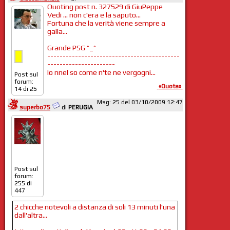
Quoting post n. 327529 di GiuPeppe
Vedi ... non c'era e la saputo...
Fortuna che la verità viene sempre a
galla...
Grande PSG ^_^
-------------------------------------------
----------------------
Io nnel so come n'te ne vergogni...
Post sul
forum:
«Quota»
14 di 25
Msg: 25 del 03/10/2009 12:47
superbo75
di
PERUGIA
Post sul
forum:
255 di
447
2 chicche notevoli a distanza di soli 13 minuti l'una
dall'altra...