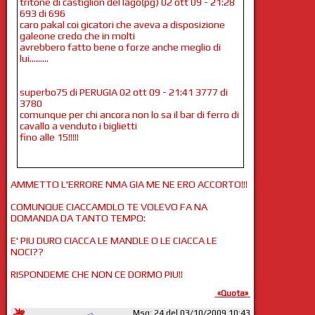
tritone di castiglion del lago(pg) 02 ott 09 - 21:28
693 di 696
caro pakal coi gicatori che aveva a disposizione
galeone credo che in molti
avrebbero fatto bene o forze anche meglio di
lui.........
superbo75 di PERUGIA 02 ott 09 - 21:41 3777 di
3780
comunque per chi ancora non lo sa il bar di ferro di
cavallo a venduto i biglietti
fino alle 15!!!!!
AMMETTO L'ERRORE NMA GIA ME NE ERO ACCORTO!!!
COMUNQUE CIACCAMDLO TE VOLEVO FA NA
DOMANDA DA TANTO TEMPO:
E' PIU DURO CIACCA LE MANDLE O LE CIACCA LE
NOCI??
RISPONDEME CHE NON CE DORMO PIU!!
«Quota»
Msg: 24 del 03/10/2009 10:43