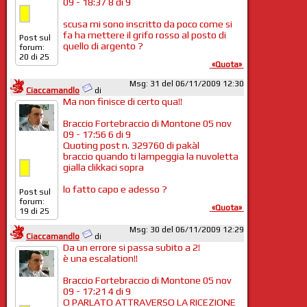
09 - 18:37 8 di 9
scusa mi sono inscritto da poco come si
fa ha mettere il grifo rosso al posto di
Post sul
quello di argento ?
forum:
20 di 25
«Quota»
Msg: 31 del 06/11/2009 12:30
Ciaccamandlo
di
Ma non finisce di certo qua!!
Braccio Fortebraccio di Montone 05 nov
09 - 17:56 6 di 9
Quoting post n. 329760 di pakàl
braccio quando ti lampeggia la nuvoletta
gialla clikkaci sopra
lo fatto capo e adesso ?
Post sul
forum:
«Quota»
19 di 25
Msg: 30 del 06/11/2009 12:29
Ciaccamandlo
di
Da un errore si passa subito a 2!
è una escalation!!
Braccio Fortebraccio di Montone 05 nov
09 - 17:21 4 di 9
O PARLATO ATTRAVERSO LA RICEZIONE