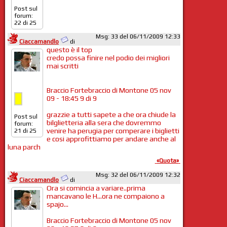
Post sul
forum:
22 di 25
Msg: 33 del 06/11/2009 12:33
Ciaccamandlo
di
questo è il top
credo possa finire nel podio dei migliori
mai scritti
Braccio Fortebraccio di Montone 05 nov
09 - 18:45 9 di 9
grazzie a tutti sapete a che ora chiude la
Post sul
bilglietteria alla sera che dovremmo
forum:
venire ha perugia per comperare i biglietti
21 di 25
e cosi approfittiamo per andare anche al
luna parch
«Quota»
Msg: 32 del 06/11/2009 12:32
Ciaccamandlo
di
Ora si comincia a variare..prima
mancavano le H...ora ne compaiono a
spajo...
Braccio Fortebraccio di Montone 05 nov