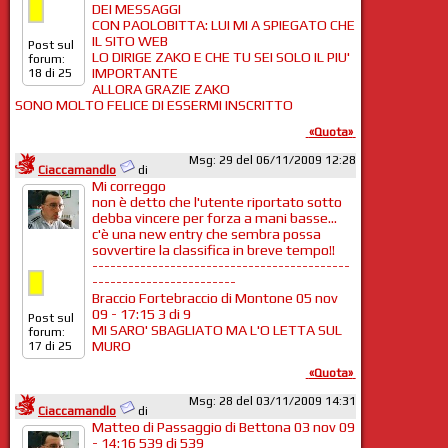
DEI MESSAGGI
CON PAOLOBITTA: LUI MI A SPIEGATO CHE
IL SITO WEB
Post sul
LO DIRIGE ZAKO E CHE TU SEI SOLO IL PIU'
forum:
IMPORTANTE
18 di 25
ALLORA GRAZIE ZAKO
SONO MOLTO FELICE DI ESSERMI INSCRITTO
«Quota»
Msg: 29 del 06/11/2009 12:28
Ciaccamandlo
di
Mi correggo
non è detto che l'utente riportato sotto
debba vincere per forza a mani basse...
c'è una new entry che sembra possa
sovvertire la classifica in breve tempo!!
-------------------------------------------
------------------------
Braccio Fortebraccio di Montone 05 nov
09 - 17:15 3 di 9
Post sul
MI SARO' SBAGLIATO MA L'O LETTA SUL
forum:
MURO
17 di 25
«Quota»
Msg: 28 del 03/11/2009 14:31
Ciaccamandlo
di
Matteo di Passaggio di Bettona 03 nov 09
- 14:16 539 di 539