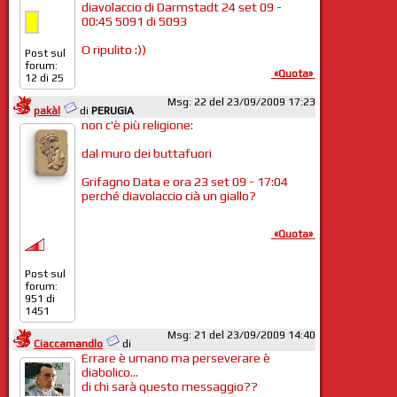
diavolaccio di Darmstadt 24 set 09 -
00:45 5091 di 5093
O ripulito :))
Post sul
forum:
«Quota»
12 di 25
Msg: 22 del 23/09/2009 17:23
pakàl
di
PERUGIA
non c'è più religione:
dal muro dei buttafuori
Grifagno Data e ora 23 set 09 - 17:04
perché diavolaccio cià un giallo?
«Quota»
Post sul
forum:
951 di
1451
Msg: 21 del 23/09/2009 14:40
Ciaccamandlo
di
Errare è umano ma perseverare è
diabolico...
di chi sarà questo messaggio??