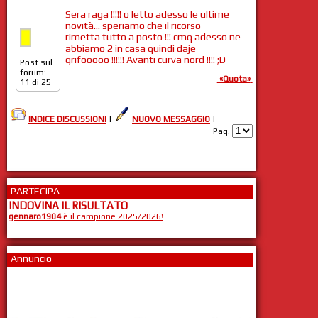
Sera raga !!!!! o letto adesso le ultime
novità... speriamo che il ricorso
rimetta tutto a posto !!! cmq adesso ne
abbiamo 2 in casa quindi daje
grifooooo !!!!!! Avanti curva nord !!!! ;D
Post sul
forum:
«Quota»
11 di 25
INDICE DISCUSSIONI
|
NUOVO MESSAGGIO
|
Pag.
PARTECIPA
INDOVINA IL RISULTATO
gennaro1904
è il campione 2025/2026!
Annuncio