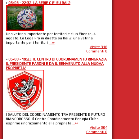
»
05/08 - 22:32. LA SERIE C E' SU RAI 2
Una vetrina importante per territori e club Firenze, 4
agosto. La Lega Pro in diretta su Rai 2: una vetrina
importante per i territori
...»»
Visite 316
Commenti 0
»
05/08 - 19:23. IL CENTRO DI COORDINAMENTO RINGRAZIA
IL PRESIDENTE FARONI E DA IL BENVENUTO ALLA NUOVA
PROPRIETA'
l SALUTO DEL COORDINAMENTO TRA PRESENTE E FUTURO
BIANCOROSSO. Il Centro Coordinamento Perugia Clubs
esprime ringraziamento alla proprietà
...»»
Visite 304
Commenti 0