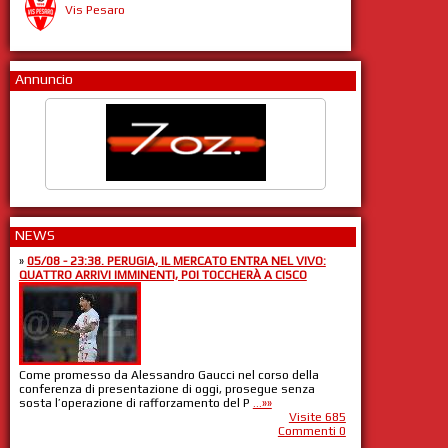
Vis Pesaro
Annuncio
NEWS
»
05/08 - 23:38. PERUGIA, IL MERCATO ENTRA NEL VIVO:
QUATTRO ARRIVI IMMINENTI, POI TOCCHERÀ A CISCO
Come promesso da Alessandro Gaucci nel corso della
conferenza di presentazione di oggi, prosegue senza
sosta l’operazione di rafforzamento del P
...»»
Visite 685
Commenti 0