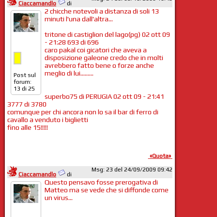
Ciaccamandlo
di
2 chicche notevoli a distanza di soli 13
minuti l'una dall'altra...
tritone di castiglion del lago(pg) 02 ott 09
- 21:28 693 di 696
caro pakal coi gicatori che aveva a
disposizione galeone credo che in molti
avrebbero fatto bene o forze anche
meglio di lui.........
Post sul
forum:
13 di 25
superbo75 di PERUGIA 02 ott 09 - 21:41
3777 di 3780
comunque per chi ancora non lo sa il bar di ferro di
cavallo a venduto i biglietti
fino alle 15!!!!!
«Quota»
Msg: 23 del 24/09/2009 09:42
Ciaccamandlo
di
Questo pensavo fosse prerogativa di
Matteo ma se vede che si diffonde come
un virus...