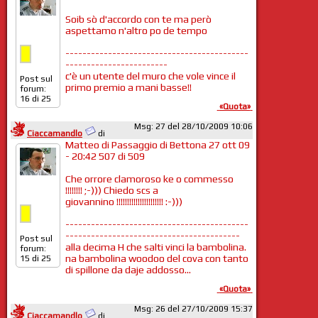
Soib sò d'accordo con te ma però
aspettamo n'altro po de tempo
-------------------------------------------
------------------------
c'è un utente del muro che vole vince il
Post sul
primo premio a mani basse!!
forum:
16 di 25
«Quota»
Msg: 27 del 28/10/2009 10:06
Ciaccamandlo
di
Matteo di Passaggio di Bettona 27 ott 09
- 20:42 507 di 509
Che orrore clamoroso ke o commesso
!!!!!!!! ;-))) Chiedo scs a
giovannino !!!!!!!!!!!!!!!!!!!!!! :-)))
-------------------------------------------
-----------------------------------------
Post sul
alla decima H che salti vinci la bambolina.
forum:
na bambolina woodoo del cova con tanto
15 di 25
di spillone da daje addosso...
«Quota»
Msg: 26 del 27/10/2009 15:37
Ciaccamandlo
di