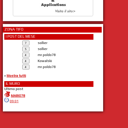
ZONA TIFO
I POST DEL MESE
sollier
sollier
mr.poldo78
Kowalski
mr.poldo78
»
Mostra tutti
IL MURO
Ultimo post
MARIO78
09:01