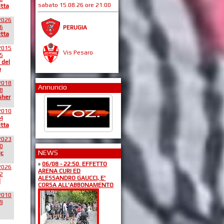
sabato 15.08.26 ore 21:00
itta
2026
6
PERUGIA
itta
2015
Vis Pesaro
5
 del
o
2018
Annuncio
8
sher
2010
4
itta
2023
0
NEWS
jc
»
06/08 - 22:50. EFFETTO
2026
ARENA CURI ED
2
ALESSANDRO GAUCCI, E'
l
CORSA ALL'ABBONAMENTO
2010
9