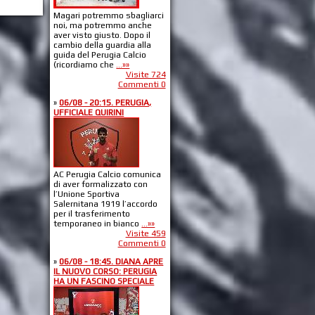
Magari potremmo sbagliarci
noi, ma potremmo anche
aver visto giusto. Dopo il
cambio della guardia alla
guida del Perugia Calcio
(ricordiamo che
...»»
Visite 724
Commenti 0
»
06/08 - 20:15. PERUGIA,
UFFICIALE QUIRINI
AC Perugia Calcio comunica
di aver formalizzato con
l’Unione Sportiva
Salernitana 1919 l’accordo
per il trasferimento
temporaneo in bianco
...»»
Visite 459
Commenti 0
»
06/08 - 18:45. DIANA APRE
IL NUOVO CORSO: PERUGIA
HA UN FASCINO SPECIALE