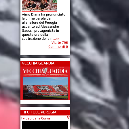
Aimo Diana ha pronunciato
le prime parole da
allenatore del Perugia
accanto ad Alessandro
Gaucci, protagonista in
queste ore della
costruzione della n
...»»
Visite 796
Commenti 0
VECCHIA GUARDIA
TIFO TUBE PERUGIA
I video della Curva