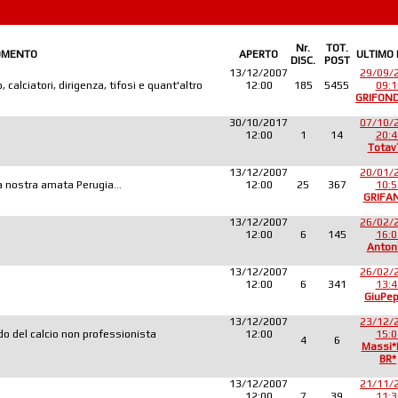
Nr.
TOT.
OMENTO
APERTO
ULTIMO
DISC.
POST
13/12/2007
29/09/
 calciatori, dirigenza, tifosi e quant'altro
12:00
185
5455
09:1
GRIFON
30/10/2017
07/10/
12:00
1
14
20:4
Totav
13/12/2007
20/01/
lla nostra amata Perugia...
12:00
25
367
10:5
GRIFA
13/12/2007
26/02/
12:00
6
145
16:0
Anton
13/12/2007
26/02/
12:00
6
341
13:4
GiuPe
13/12/2007
23/12/
o del calcio non professionista
12:00
15:0
4
6
Massi
BR*
13/12/2007
21/11/
12:00
7
39
11:3