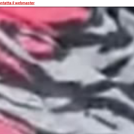
ontatta il webmaster
.