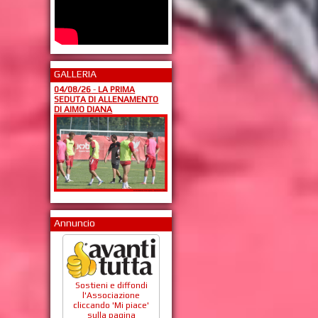
GALLERIA
04/08/26
-
LA PRIMA
SEDUTA DI ALLENAMENTO
DI AIMO DIANA
Annuncio
Sostieni e diffondi
l'Associazione
cliccando 'Mi piace'
sulla pagina