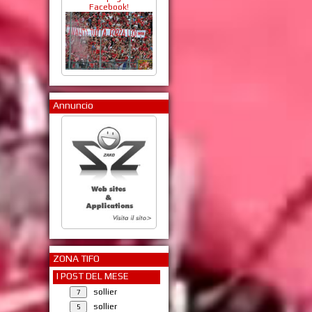
Facebook!
Annuncio
ZONA TIFO
I POST DEL MESE
sollier
sollier