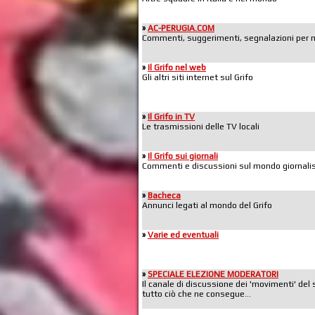
»
AC-PERUGIA.COM
Commenti, suggerimenti, segnalazioni per mig
»
Il Grifo nel web
Gli altri siti internet sul Grifo
»
Il Grifo in TV
Le trasmissioni delle TV locali
»
Il Grifo sui giornali
Commenti e discussioni sul mondo giornalis
»
Bacheca
Annunci legati al mondo del Grifo
»
Varie ed eventuali
»
SPECIALE ELEZIONE MODERATORI
Il canale di discussione dei 'movimenti' del 
tutto ciò che ne consegue...