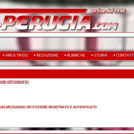
• AREA TIFOSI
• REDAZIONE
• RUBRICHE
• STORIA
• CONTATT
ORI ORTOGRAFICI
 UN MESSAGGIO DEVI ESSERE REGISTRATO E AUTENTICATO.