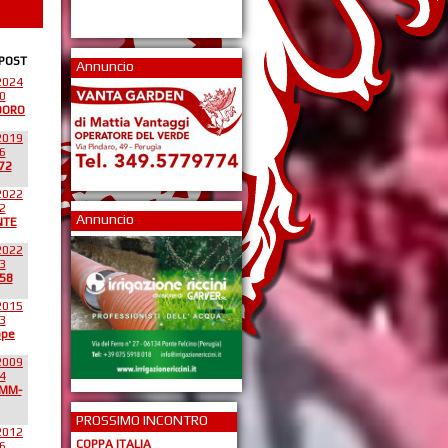
 POST
Annuncio
2024
0
DORO
2019
6
72
2022
2
Annuncio
NTE
2022
3
58
2015
3
ppe
2009
4
*MM-
PROSSIMO INCONTRO
2012
COPPA ITALIA
6