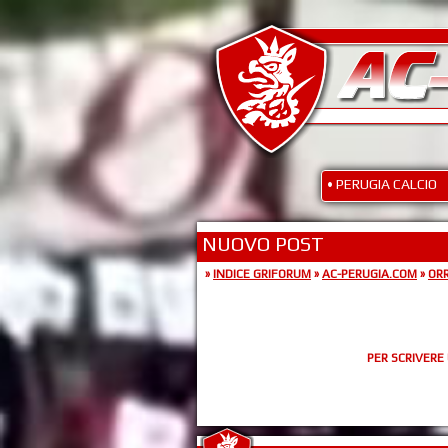
• PERUGIA CALCIO
NUOVO POST
»
INDICE GRIFORUM
»
AC-PERUGIA.COM
»
ORR
PER SCRIVERE