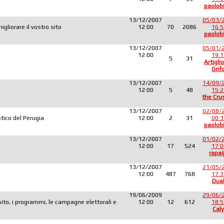
paolob
13/12/2007
05/03/
liorare il vostro sito
12:00
70
2086
16:5
paolob
13/12/2007
05/01/
12:00
19:1
5
31
Artiglio
Grif
13/12/2007
14/09/
12:00
5
48
15:2
the Cru
13/12/2007
02/08/
tico del Perugia
12:00
2
31
00:3
paolob
13/12/2007
01/02/
12:00
17
524
17:0
rapai
13/12/2007
21/05/
12:00
487
768
17:3
Dua
19/06/2009
29/06/
sito, i programmi, le campagne elettorali e
12:00
12
612
18:5
Caly