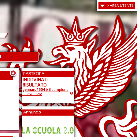
>
AREA UTENTE
I
PARTECIPA
INDOVINA IL
RISULTATO
gennaro1904
è il campione
2025/2026!
Annuncio