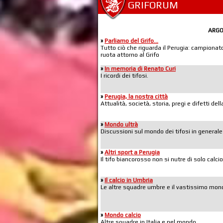
GRIFORUM
ARG
»
Parliamo del Grifo...
Tutto ciò che riguarda il Perugia: campionato,
ruota attorno al Grifo
»
In memoria di Renato Curi
I ricordi dei tifosi.
»
Perugia, la nostra città
Attualità, società, storia, pregi e difetti de
»
Mondo ultrà
Discussioni sul mondo dei tifosi in generale
»
Altri sport a Perugia
Il tifo biancorosso non si nutre di solo calcio
»
Il calcio in Umbria
Le altre squadre umbre e il vastissimo mond
»
Mondo calcio
Altre squadre in Italia e nel mondo