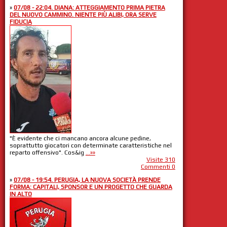
»
07/08 - 22:04. DIANA: ATTEGGIAMENTO PRIMA PIETRA
DEL NUOVO CAMMINO. NIENTE PIÙ ALIBI, ORA SERVE
FIDUCIA
"È evidente che ci mancano ancora alcune pedine,
soprattutto giocatori con determinate caratteristiche nel
reparto offensivo". Cos&ig
...»»
Visite 310
Commenti 0
»
07/08 - 19:54. PERUGIA, LA NUOVA SOCIETÀ PRENDE
FORMA: CAPITALI, SPONSOR E UN PROGETTO CHE GUARDA
IN ALTO