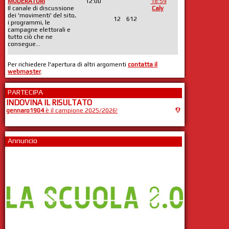
MODERATORI
12:00
18:59
Il canale di discussione
Caly
dei 'movimenti' del sito,
12
612
i programmi, le
campagne elettorali e
tutto ciò che ne
consegue...
Per richiedere l'apertura di altri argomenti
contatta il
webmaster
.
PARTECIPA
INDOVINA IL RISULTATO
gennaro1904
è il campione 2025/2026!
Annuncio