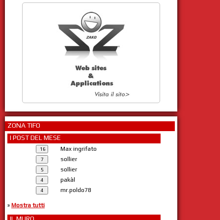
ZONA TIFO
I POST DEL MESE
Max ingrifato
sollier
sollier
pakàl
mr.poldo78
»
Mostra tutti
IL MURO