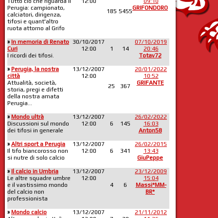
Tutto ciò che riguarda il
12:00
09:10
Perugia: campionato,
GRIFONDORO
185
5455
calciatori, dirigenza,
tifosi e quant'altro
ruota attorno al Grifo
»
In memoria di Renato
30/10/2017
07/10/2019
Curi
12:00
1
14
20:46
I ricordi dei tifosi.
Totav72
»
Perugia, la nostra
13/12/2007
20/01/2022
città
12:00
10:52
Attualità, società,
GRIFANTE
25
367
storia, pregi e difetti
della nostra amata
Perugia...
»
Mondo ultrà
13/12/2007
26/02/2022
Discussioni sul mondo
12:00
6
145
16:03
dei tifosi in generale
Anton58
»
Altri sport a Perugia
13/12/2007
26/02/2015
Il tifo biancorosso non
12:00
6
341
13:43
si nutre di solo calcio
GiuPeppe
»
Il calcio in Umbria
13/12/2007
23/12/2009
Le altre squadre umbre
12:00
15:04
e il vastissimo mondo
4
6
Massi*MM-
del calcio non
BR*
professionista
»
Mondo calcio
13/12/2007
21/11/2012