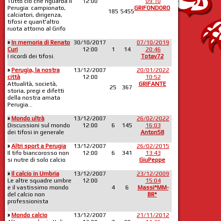
Tutto ciò che riguarda il
12:00
09:10
Perugia: campionato,
GRIFONDORO
185
5455
calciatori, dirigenza,
tifosi e quant'altro
ruota attorno al Grifo
»
In memoria di Renato
30/10/2017
07/10/2019
Curi
12:00
1
14
20:46
I ricordi dei tifosi.
Totav72
»
Perugia, la nostra
13/12/2007
20/01/2022
città
12:00
10:52
Attualità, società,
GRIFANTE
25
367
storia, pregi e difetti
della nostra amata
Perugia...
»
Mondo ultrà
13/12/2007
26/02/2022
Discussioni sul mondo
12:00
6
145
16:03
dei tifosi in generale
Anton58
»
Altri sport a Perugia
13/12/2007
26/02/2015
Il tifo biancorosso non
12:00
6
341
13:43
si nutre di solo calcio
GiuPeppe
»
Il calcio in Umbria
13/12/2007
23/12/2009
Le altre squadre umbre
12:00
15:04
e il vastissimo mondo
4
6
Massi*MM-
del calcio non
BR*
professionista
»
Mondo calcio
13/12/2007
21/11/2012