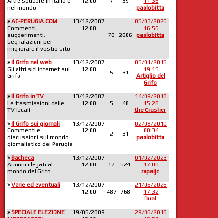
Altre squadre in Italia e
12:00
7
39
11:36
nel mondo
paolobitta
»
AC-PERUGIA.COM
13/12/2007
05/03/2026
Commenti,
12:00
16:56
suggerimenti,
70
2086
paolobitta
segnalazioni per
migliorare il vostro sito
»
Il Grifo nel web
13/12/2007
05/01/2015
Gli altri siti internet sul
12:00
19:15
5
31
Grifo
Artiglio del
Grifo
»
Il Grifo in TV
13/12/2007
14/09/2018
Le trasmissioni delle
12:00
5
48
15:28
TV locali
the Crusher
»
Il Grifo sui giornali
13/12/2007
02/08/2010
Commenti e
12:00
00:34
2
31
discussioni sul mondo
paolobitta
giornalistico del Perugia
»
Bacheca
13/12/2007
01/02/2023
Annunci legati al
12:00
17
524
17:00
mondo del Grifo
rapaijc
»
Varie ed eventuali
13/12/2007
21/05/2026
12:00
487
768
17:32
Dual
»
SPECIALE ELEZIONE
19/06/2009
29/06/2010