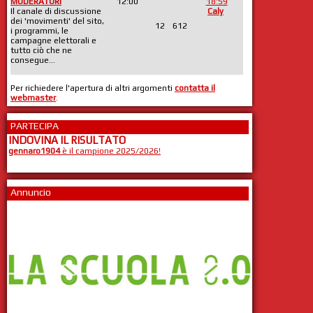
MODERATORI
12:00
18:59
Il canale di discussione
Caly
dei 'movimenti' del sito,
12
612
i programmi, le
campagne elettorali e
tutto ciò che ne
consegue...
Per richiedere l'apertura di altri argomenti
contatta il
webmaster
.
PARTECIPA
INDOVINA IL RISULTATO
gennaro1904
è il campione 2025/2026!
Annuncio