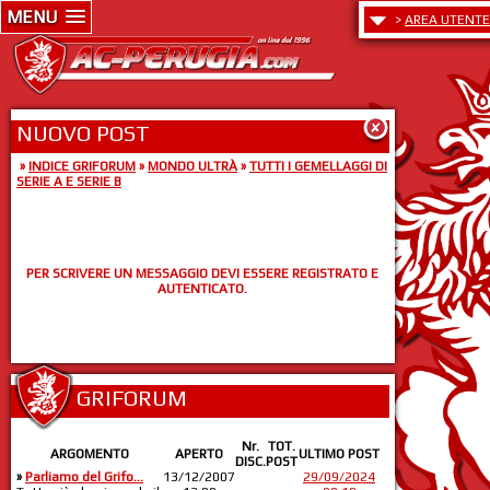
MENU
>
AREA UTENTE
NUOVO POST
»
INDICE GRIFORUM
»
MONDO ULTRÀ
»
TUTTI I GEMELLAGGI DI
SERIE A E SERIE B
PER SCRIVERE UN MESSAGGIO DEVI ESSERE REGISTRATO E
AUTENTICATO.
GRIFORUM
Nr.
TOT.
ARGOMENTO
APERTO
ULTIMO POST
DISC.
POST
»
Parliamo del Grifo...
13/12/2007
29/09/2024