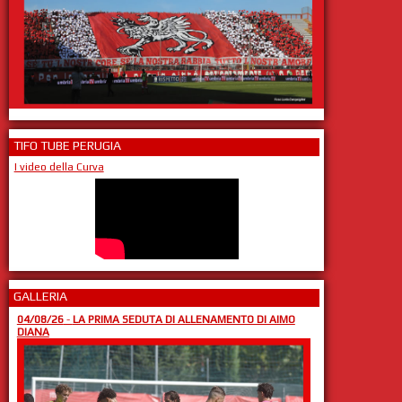
TIFO TUBE PERUGIA
I video della Curva
GALLERIA
04/08/26
-
LA PRIMA SEDUTA DI ALLENAMENTO DI AIMO
DIANA