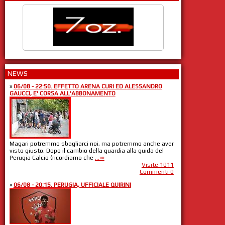
NEWS
»
06/08 - 22:50. EFFETTO ARENA CURI ED ALESSANDRO
GAUCCI, E' CORSA ALL'ABBONAMENTO
Magari potremmo sbagliarci noi, ma potremmo anche aver
visto giusto. Dopo il cambio della guardia alla guida del
Perugia Calcio (ricordiamo che
...»»
Visite 1011
Commenti 0
»
06/08 - 20:15. PERUGIA, UFFICIALE QUIRINI