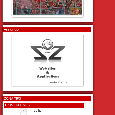
Annuncio
ZONA TIFO
I POST DEL MESE
sollier