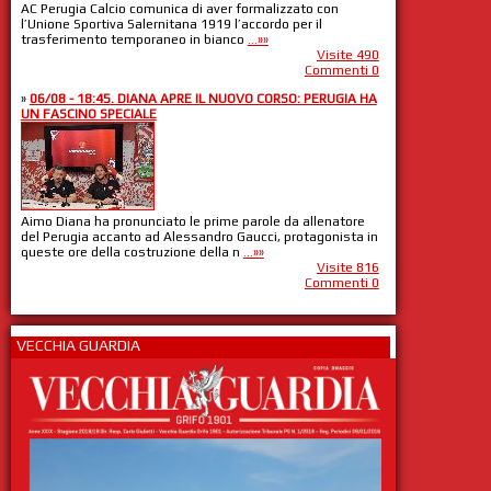
AC Perugia Calcio comunica di aver formalizzato con
l’Unione Sportiva Salernitana 1919 l’accordo per il
trasferimento temporaneo in bianco
...»»
Visite 490
Commenti 0
»
06/08 - 18:45. DIANA APRE IL NUOVO CORSO: PERUGIA HA
UN FASCINO SPECIALE
Aimo Diana ha pronunciato le prime parole da allenatore
del Perugia accanto ad Alessandro Gaucci, protagonista in
queste ore della costruzione della n
...»»
Visite 816
Commenti 0
VECCHIA GUARDIA