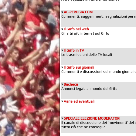
»
AC-PERUGIA.COM
Commenti, suggerimenti, segnalazioni per mig
»
Il Grifo nel web
Gli altri siti internet sul Grifo
»
Il Grifo in TV
Le trasmissioni delle TV locali
»
Il Grifo sui giornali
Commenti e discussioni sul mondo giornalis
»
Bacheca
Annunci legati al mondo del Grifo
»
Varie ed eventuali
»
SPECIALE ELEZIONE MODERATORI
Il canale di discussione dei 'movimenti' del 
tutto ciò che ne consegue...