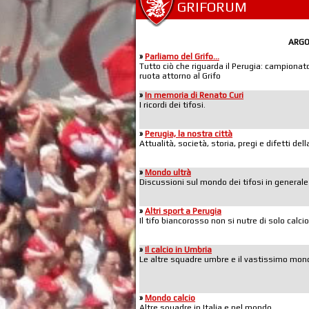
GRIFORUM
ARG
»
Parliamo del Grifo...
Tutto ciò che riguarda il Perugia: campionato,
ruota attorno al Grifo
»
In memoria di Renato Curi
I ricordi dei tifosi.
»
Perugia, la nostra città
Attualità, società, storia, pregi e difetti de
»
Mondo ultrà
Discussioni sul mondo dei tifosi in generale
»
Altri sport a Perugia
Il tifo biancorosso non si nutre di solo calcio
»
Il calcio in Umbria
Le altre squadre umbre e il vastissimo mond
»
Mondo calcio
Altre squadre in Italia e nel mondo