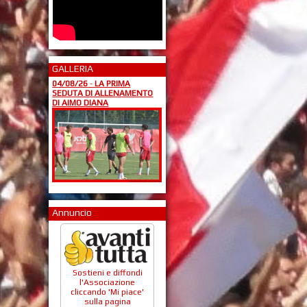
GALLERIA
04/08/26
-
LA PRIMA
SEDUTA DI ALLENAMENTO
DI AIMO DIANA
Annuncio
Sostieni e diffondi
l'Associazione
cliccando 'Mi piace'
sulla pagina