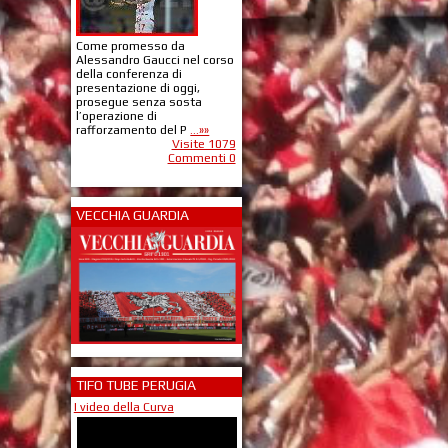
Come promesso da
Alessandro Gaucci nel corso
della conferenza di
presentazione di oggi,
prosegue senza sosta
l’operazione di
rafforzamento del P
...»»
Visite 1079
Commenti 0
VECCHIA GUARDIA
TIFO TUBE PERUGIA
I video della Curva