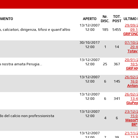
Nr.
TOT.
OMENTO
APERTO
ULTIMO
DISC.
POST
13/12/2007
29/09/
 calciatori, dirigenza, tifosi e quant'altro
12:00
185
5455
09:1
GRIFON
30/10/2017
07/10/
12:00
1
14
20:4
Totav
13/12/2007
20/01/
lla nostra amata Perugia...
12:00
25
367
10:5
GRIFA
13/12/2007
26/02/
12:00
6
145
16:0
Anton
13/12/2007
26/02/
12:00
6
341
13:4
GiuPe
13/12/2007
23/12/
o del calcio non professionista
12:00
15:0
4
6
Massi
BR*
13/12/2007
21/11/
12:00
7
39
11:3