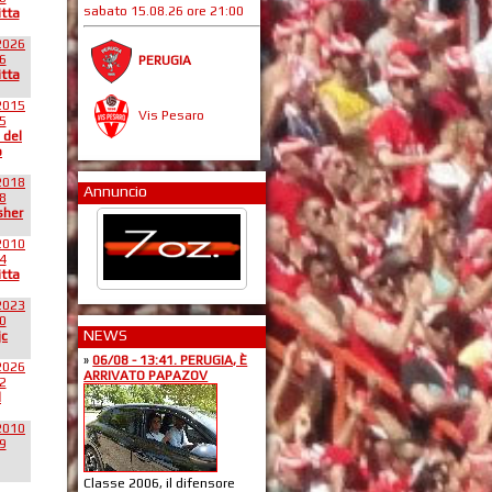
sabato 15.08.26 ore 21:00
itta
2026
6
PERUGIA
itta
2015
Vis Pesaro
5
 del
o
2018
Annuncio
8
sher
2010
4
itta
2023
0
NEWS
jc
»
06/08 - 13:41. PERUGIA, È
2026
ARRIVATO PAPAZOV
2
l
2010
9
Classe 2006, il difensore