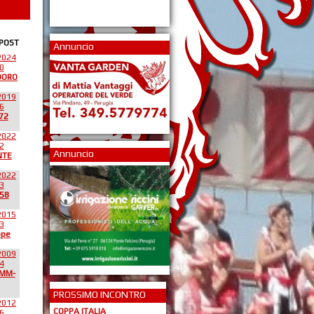
 POST
Annuncio
2024
0
DORO
2019
6
72
2022
2
Annuncio
NTE
2022
3
58
2015
3
ppe
2009
4
*MM-
PROSSIMO INCONTRO
2012
COPPA ITALIA
6