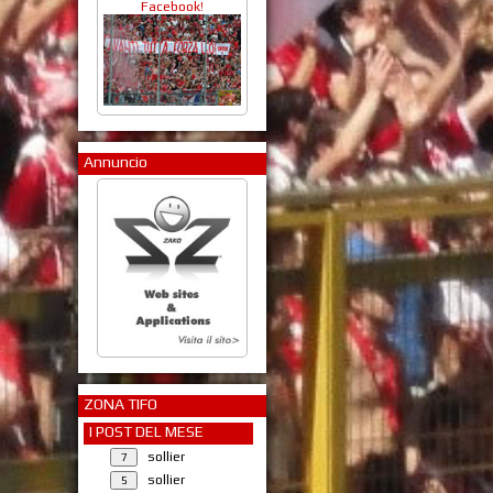
Facebook!
Annuncio
ZONA TIFO
I POST DEL MESE
sollier
sollier