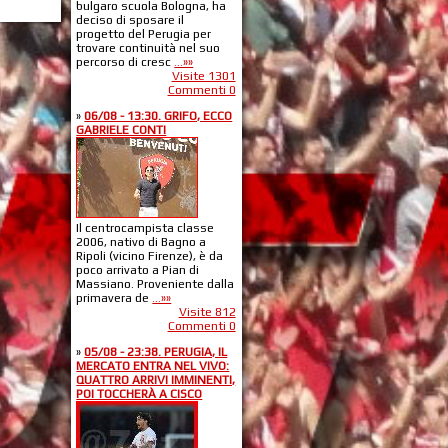
bulgaro scuola Bologna, ha
deciso di sposare il
progetto del Perugia per
trovare continuità nel suo
percorso di cresc
...»»
Visite 1301
Commenti 0
»
06/08 - 13:30. GRIFO, ECCO
GABRIELE CONTI
Il centrocampista classe
2006, nativo di Bagno a
Ripoli (vicino Firenze), è da
poco arrivato a Pian di
Massiano. Proveniente dalla
primavera de
...»»
Visite 812
Commenti 0
»
05/08 - 23:38. PERUGIA, IL
MERCATO ENTRA NEL VIVO:
QUATTRO ARRIVI IMMINENTI,
POI TOCCHERÀ A CISCO