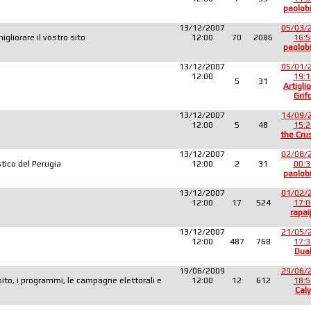
paolob
13/12/2007
05/03/
liorare il vostro sito
12:00
70
2086
16:5
paolob
13/12/2007
05/01/
12:00
19:1
5
31
Artiglio
Grif
13/12/2007
14/09/
12:00
5
48
15:2
the Cru
13/12/2007
02/08/
tico del Perugia
12:00
2
31
00:3
paolob
13/12/2007
01/02/
12:00
17
524
17:0
rapai
13/12/2007
21/05/
12:00
487
768
17:3
Dua
19/06/2009
29/06/
sito, i programmi, le campagne elettorali e
12:00
12
612
18:5
Caly