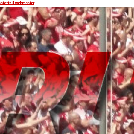
ontatta il webmaster
.