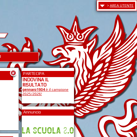
>
AREA UTENTE
I
PARTECIPA
INDOVINA IL
RISULTATO
gennaro1904
è il campione
2025/2026!
Annuncio