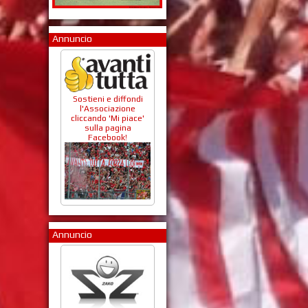
Annuncio
Sostieni e diffondi
l'Associazione
cliccando 'Mi piace'
sulla pagina
Facebook!
Annuncio