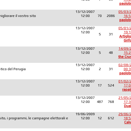
paolob
13/12/2007
05/03/
liorare il vostro sito
12:00
70
2086
16:5
paolob
13/12/2007
05/01/
12:00
19:1
5
31
Artiglio
Grif
13/12/2007
14/09/
12:00
5
48
15:2
the Cru
13/12/2007
02/08/
tico del Perugia
12:00
2
31
00:3
paolob
13/12/2007
01/02/
12:00
17
524
17:0
rapai
13/12/2007
21/05/
12:00
487
768
17:3
Dua
19/06/2009
29/06/
sito, i programmi, le campagne elettorali e
12:00
12
612
18:5
Caly