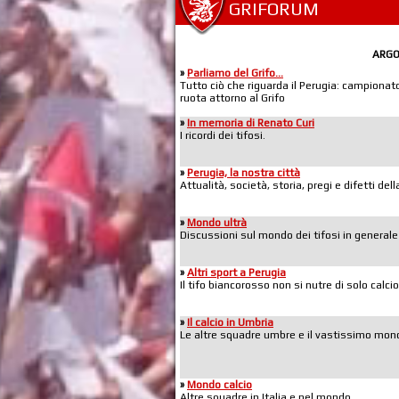
GRIFORUM
ARG
»
Parliamo del Grifo...
Tutto ciò che riguarda il Perugia: campionato,
ruota attorno al Grifo
»
In memoria di Renato Curi
I ricordi dei tifosi.
»
Perugia, la nostra città
Attualità, società, storia, pregi e difetti de
»
Mondo ultrà
Discussioni sul mondo dei tifosi in generale
»
Altri sport a Perugia
Il tifo biancorosso non si nutre di solo calcio
»
Il calcio in Umbria
Le altre squadre umbre e il vastissimo mond
»
Mondo calcio
Altre squadre in Italia e nel mondo