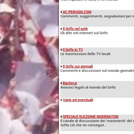
»
AC-PERUGIA.COM
Commenti, suggerimenti, segnalazioni per mig
»
Il Grifo nel web
Gli altri siti internet sul Grifo
»
Il Grifo in TV
Le trasmissioni delle TV locali
»
Il Grifo sui giornali
Commenti e discussioni sul mondo giornalis
»
Bacheca
Annunci legati al mondo del Grifo
»
Varie ed eventuali
»
SPECIALE ELEZIONE MODERATORI
Il canale di discussione dei 'movimenti' del 
tutto ciò che ne consegue...