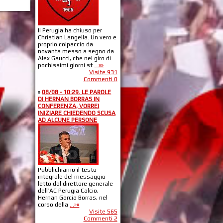
Il Perugia ha chiuso per
Christian Langella. Un vero e
proprio colpaccio da
novanta messo a segno da
Alex Gaucci, che nel giro di
pochissimi giorni st
...»»
Visite 931
Commenti 0
»
08/08 - 10:29. LE PAROLE
DI HERNAN BORRAS IN
CONFERENZA, VORREI
INIZIARE CHIEDENDO SCUSA
AD ALCUNE PERSONE
Pubblichiamo il testo
integrale del messaggio
letto dal direttore generale
dell’AC Perugia Calcio,
Hernan Garcia Borras, nel
corso della
...»»
Visite 565
Commenti 2