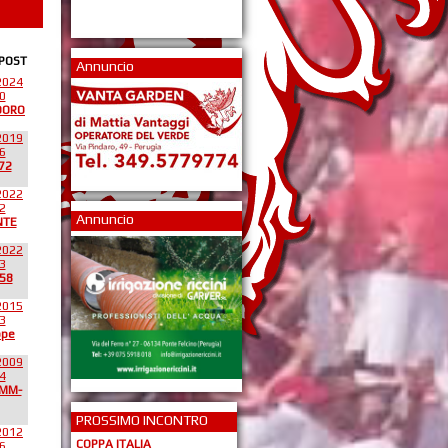
 POST
Annuncio
2024
0
DORO
2019
6
72
2022
2
Annuncio
NTE
2022
3
58
2015
3
ppe
2009
4
*MM-
PROSSIMO INCONTRO
2012
COPPA ITALIA
6