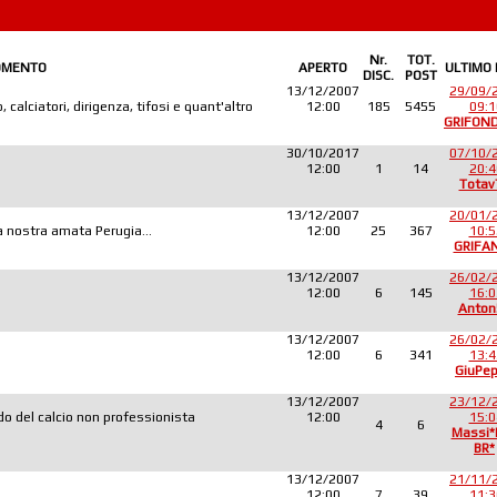
Nr.
TOT.
OMENTO
APERTO
ULTIMO
DISC.
POST
13/12/2007
29/09/
 calciatori, dirigenza, tifosi e quant'altro
12:00
185
5455
09:1
GRIFON
30/10/2017
07/10/
12:00
1
14
20:4
Totav
13/12/2007
20/01/
lla nostra amata Perugia...
12:00
25
367
10:5
GRIFA
13/12/2007
26/02/
12:00
6
145
16:0
Anton
13/12/2007
26/02/
12:00
6
341
13:4
GiuPe
13/12/2007
23/12/
o del calcio non professionista
12:00
15:0
4
6
Massi
BR*
13/12/2007
21/11/
12:00
7
39
11:3