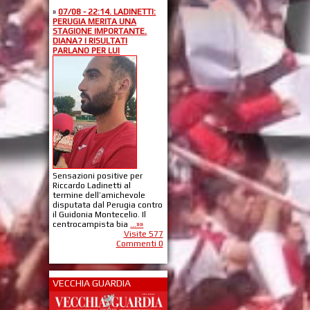
»
07/08 - 22:14. LADINETTI:
PERUGIA MERITA UNA
STAGIONE IMPORTANTE.
DIANA? I RISULTATI
PARLANO PER LUI
Sensazioni positive per
Riccardo Ladinetti al
termine dell’amichevole
disputata dal Perugia contro
il Guidonia Montecelio. Il
centrocampista bia
...»»
Visite 577
Commenti 0
VECCHIA GUARDIA