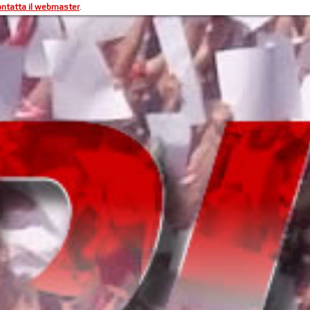
ontatta il webmaster
.