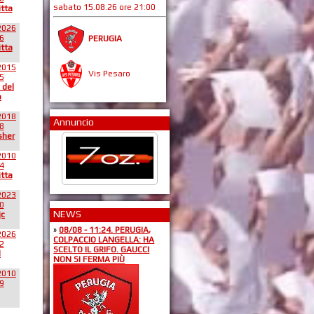
sabato 15.08.26 ore 21:00
itta
2026
6
PERUGIA
itta
2015
Vis Pesaro
5
 del
o
2018
Annuncio
8
sher
2010
4
itta
2023
0
NEWS
jc
»
08/08 - 11:24. PERUGIA,
2026
COLPACCIO LANGELLA: HA
2
SCELTO IL GRIFO. GAUCCI
l
NON SI FERMA PIÙ
2010
9