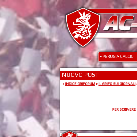
• PERUGIA CALCIO
NUOVO POST
»
INDICE GRIFORUM
»
IL GRIFO SUI GIORNALI
PER SCRIVERE