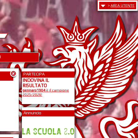
>
AREA UTENTE
I
PARTECIPA
INDOVINA IL
RISULTATO
gennaro1904
è il campione
2025/2026!
Annuncio