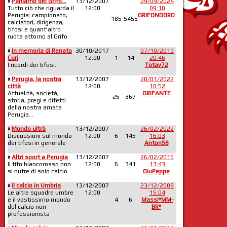
»
Parliamo del Grifo...
13/12/2007
29/09/2024
Tutto ciò che riguarda il
12:00
09:10
Perugia: campionato,
GRIFONDORO
185
5455
calciatori, dirigenza,
tifosi e quant'altro
ruota attorno al Grifo
»
In memoria di Renato
30/10/2017
07/10/2019
Curi
12:00
1
14
20:46
I ricordi dei tifosi.
Totav72
»
Perugia, la nostra
13/12/2007
20/01/2022
città
12:00
10:52
Attualità, società,
GRIFANTE
25
367
storia, pregi e difetti
della nostra amata
Perugia...
»
Mondo ultrà
13/12/2007
26/02/2022
Discussioni sul mondo
12:00
6
145
16:03
dei tifosi in generale
Anton58
»
Altri sport a Perugia
13/12/2007
26/02/2015
Il tifo biancorosso non
12:00
6
341
13:43
si nutre di solo calcio
GiuPeppe
»
Il calcio in Umbria
13/12/2007
23/12/2009
Le altre squadre umbre
12:00
15:04
e il vastissimo mondo
4
6
Massi*MM-
del calcio non
BR*
professionista