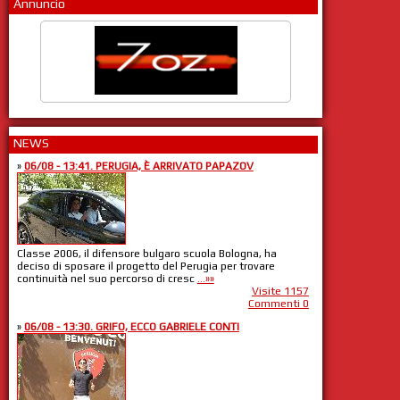
Annuncio
NEWS
»
06/08 - 13:41. PERUGIA, È ARRIVATO PAPAZOV
Classe 2006, il difensore bulgaro scuola Bologna, ha
deciso di sposare il progetto del Perugia per trovare
continuità nel suo percorso di cresc
...»»
Visite 1157
Commenti 0
»
06/08 - 13:30. GRIFO, ECCO GABRIELE CONTI