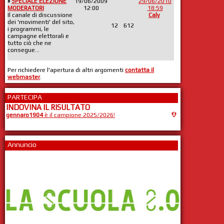
»
SPECIALE ELEZIONE
19/06/2009
29/06/2010
MODERATORI
12:00
18:59
Il canale di discussione
Caly
dei 'movimenti' del sito,
12
612
i programmi, le
campagne elettorali e
tutto ciò che ne
consegue...
Per richiedere l'apertura di altri argomenti
contatta il
webmaster
.
PARTECIPA
INDOVINA IL RISULTATO
gennaro1904
è il campione 2025/2026!
Annuncio