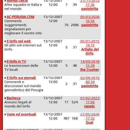
»
Mondo calcio
13/12/2007
21/11/2012
Altre squadre in Italia e
12:00
7
39
11:36
nel mondo
paolobitta
»
AC-PERUGIA.COM
13/12/2007
05/03/2026
Commenti,
12:00
16:56
suggerimenti,
70
2086
paolobitta
segnalazioni per
migliorare il vostro sito
»
Il Grifo nel web
13/12/2007
05/01/2015
Gli altri siti internet sul
12:00
19:15
5
31
Grifo
Artiglio del
Grifo
»
Il Grifo in TV
13/12/2007
14/09/2018
Le trasmissioni delle
12:00
5
48
15:28
TV locali
the Crusher
»
Il Grifo sui giornali
13/12/2007
02/08/2010
Commenti e
12:00
00:34
2
31
discussioni sul mondo
paolobitta
giornalistico del Perugia
»
Bacheca
13/12/2007
01/02/2023
Annunci legati al
12:00
17
524
17:00
mondo del Grifo
rapaijc
»
Varie ed eventuali
13/12/2007
21/05/2026
12:00
487
768
17:32
Dual