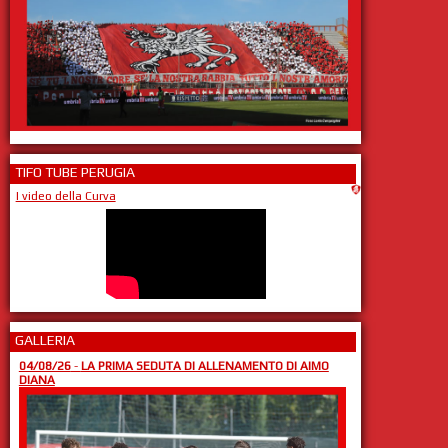
TIFO TUBE PERUGIA
I video della Curva
GALLERIA
04/08/26
-
LA PRIMA SEDUTA DI ALLENAMENTO DI AIMO
DIANA