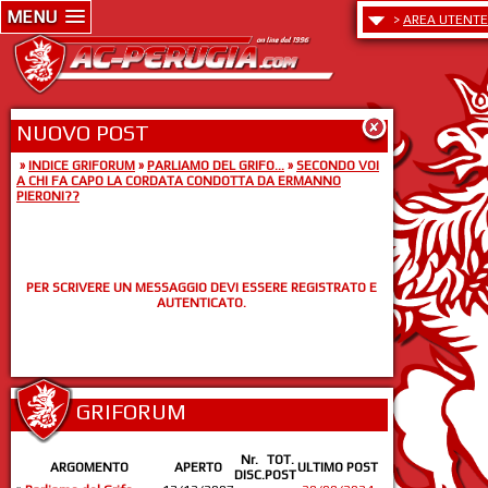
MENU
>
AREA UTENTE
NUOVO POST
»
INDICE GRIFORUM
»
PARLIAMO DEL GRIFO...
»
SECONDO VOI
A CHI FA CAPO LA CORDATA CONDOTTA DA ERMANNO
PIERONI??
PER SCRIVERE UN MESSAGGIO DEVI ESSERE REGISTRATO E
AUTENTICATO.
GRIFORUM
Nr.
TOT.
ARGOMENTO
APERTO
ULTIMO POST
DISC.
POST