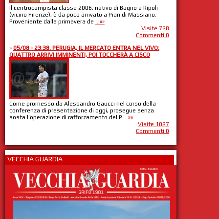
Il centrocampista classe 2006, nativo di Bagno a Ripoli
(vicino Firenze), è da poco arrivato a Pian di Massiano.
Proveniente dalla primavera de
...»»
Visite 728
Commenti 0
»
05/08 - 23:38. PERUGIA, IL MERCATO ENTRA NEL VIVO:
QUATTRO ARRIVI IMMINENTI, POI TOCCHERÀ A CISCO
Come promesso da Alessandro Gaucci nel corso della
conferenza di presentazione di oggi, prosegue senza
sosta l’operazione di rafforzamento del P
...»»
Visite 1027
Commenti 0
VECCHIA GUARDIA