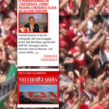
DI HERNAN BORRAS IN
CONFERENZA, VORREI
INIZIARE CHIEDENDO SCUSA
AD ALCUNE PERSONE
Pubblichiamo il testo
integrale del messaggio
letto dal direttore generale
dell’AC Perugia Calcio,
Hernan Garcia Borras, nel
corso della
...»»
Visite 612
Commenti 2
VECCHIA GUARDIA