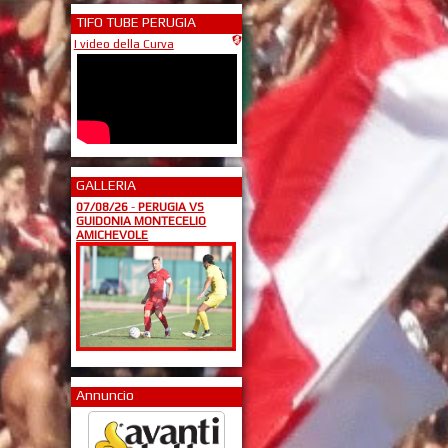
TIFO TUBE PERUGIA
I video della Curva
GALLERIA
07/08/26
-
PERUGIA VS
GUIDONIA MONTECELIO
AMICHEVOLE
Annuncio