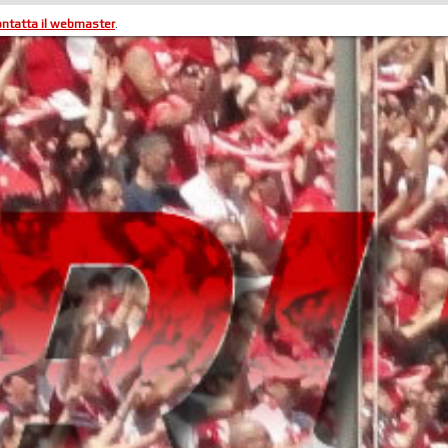
ontatta il webmaster
.