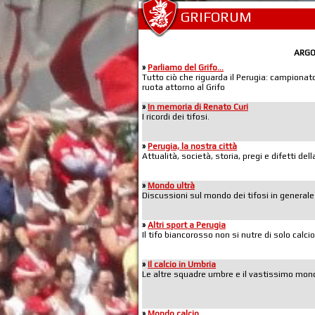
GRIFORUM
ARG
»
Parliamo del Grifo...
Tutto ciò che riguarda il Perugia: campionato,
ruota attorno al Grifo
»
In memoria di Renato Curi
I ricordi dei tifosi.
»
Perugia, la nostra città
Attualità, società, storia, pregi e difetti de
»
Mondo ultrà
Discussioni sul mondo dei tifosi in generale
»
Altri sport a Perugia
Il tifo biancorosso non si nutre di solo calcio
»
Il calcio in Umbria
Le altre squadre umbre e il vastissimo mond
»
Mondo calcio