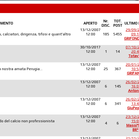
Nr.
TOT.
OMENTO
APERTO
ULTIMO
DISC.
POST
13/12/2007
29/09/
 calciatori, dirigenza, tifosi e quant'altro
12:00
185
5455
09:1
GRIFON
30/10/2017
07/10/
12:00
1
14
20:4
Totav
13/12/2007
20/01/
lla nostra amata Perugia...
12:00
25
367
10:5
GRIFA
13/12/2007
26/02/
12:00
6
145
16:0
Anton
13/12/2007
26/02/
12:00
6
341
13:4
GiuPe
13/12/2007
23/12/
o del calcio non professionista
12:00
15:0
4
6
Massi
BR*
13/12/2007
21/11/