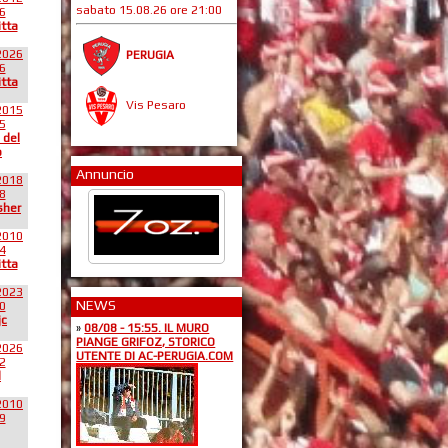
sabato 15.08.26 ore 21:00
6
itta
2026
PERUGIA
6
itta
Vis Pesaro
2015
5
 del
o
Annuncio
2018
8
sher
2010
4
itta
2023
NEWS
0
jc
»
08/08 - 15:55. IL MURO
PIANGE GRIFOZ, STORICO
2026
UTENTE DI AC-PERUGIA.COM
2
l
2010
9