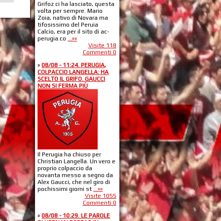
Grifoz ci ha lasciato, questa
volta per sempre. Mario
Zoia, nativo di Novara ma
tifosissimo del Peruia
Calcio, era per il sito di ac-
perugia.co
...»»
Visite 118
Commenti 0
»
08/08 - 11:24. PERUGIA,
COLPACCIO LANGELLA: HA
SCELTO IL GRIFO. GAUCCI
NON SI FERMA PIÙ
Il Perugia ha chiuso per
Christian Langella. Un vero e
proprio colpaccio da
novanta messo a segno da
Alex Gaucci, che nel giro di
pochissimi giorni st
...»»
Visite 1055
Commenti 0
»
08/08 - 10:29. LE PAROLE