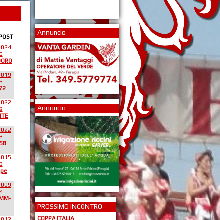
Annuncio
 POST
2024
0
DORO
2019
6
72
2022
Annuncio
2
NTE
2022
3
58
2015
3
ppe
2009
4
*MM-
PROSSIMO INCONTRO
COPPA ITALIA
2012