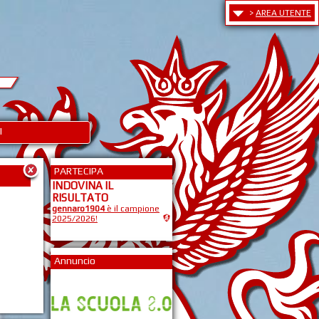
>
AREA UTENTE
I
PARTECIPA
INDOVINA IL
RISULTATO
gennaro1904
è il campione
2025/2026!
Annuncio