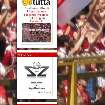
Sostieni e diffondi
l'Associazione
cliccando 'Mi piace'
sulla pagina
Facebook!
Annuncio