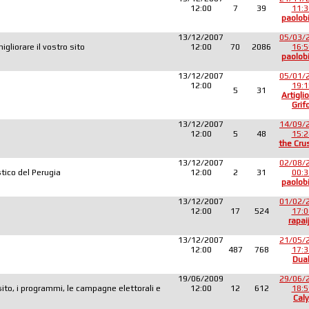
12:00
7
39
11:3
paolob
13/12/2007
05/03/
liorare il vostro sito
12:00
70
2086
16:5
paolob
13/12/2007
05/01/
12:00
19:1
5
31
Artiglio
Grif
13/12/2007
14/09/
12:00
5
48
15:2
the Cru
13/12/2007
02/08/
tico del Perugia
12:00
2
31
00:3
paolob
13/12/2007
01/02/
12:00
17
524
17:0
rapai
13/12/2007
21/05/
12:00
487
768
17:3
Dua
19/06/2009
29/06/
sito, i programmi, le campagne elettorali e
12:00
12
612
18:5
Caly