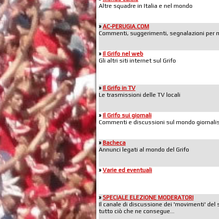
Altre squadre in Italia e nel mondo
»
AC-PERUGIA.COM
Commenti, suggerimenti, segnalazioni per mig
»
Il Grifo nel web
Gli altri siti internet sul Grifo
»
Il Grifo in TV
Le trasmissioni delle TV locali
»
Il Grifo sui giornali
Commenti e discussioni sul mondo giornalis
»
Bacheca
Annunci legati al mondo del Grifo
»
Varie ed eventuali
»
SPECIALE ELEZIONE MODERATORI
Il canale di discussione dei 'movimenti' del 
tutto ciò che ne consegue...