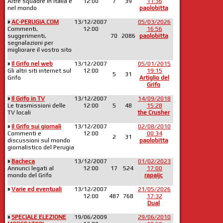
Altre squadre in Italia e
12:00
7
39
11:36
nel mondo
paolobitta
»
AC-PERUGIA.COM
13/12/2007
05/03/2026
Commenti,
12:00
16:56
suggerimenti,
70
2086
paolobitta
segnalazioni per
migliorare il vostro sito
»
Il Grifo nel web
13/12/2007
05/01/2015
Gli altri siti internet sul
12:00
19:15
5
31
Grifo
Artiglio del
Grifo
»
Il Grifo in TV
13/12/2007
14/09/2018
Le trasmissioni delle
12:00
5
48
15:28
TV locali
the Crusher
»
Il Grifo sui giornali
13/12/2007
02/08/2010
Commenti e
12:00
00:34
2
31
discussioni sul mondo
paolobitta
giornalistico del Perugia
»
Bacheca
13/12/2007
01/02/2023
Annunci legati al
12:00
17
524
17:00
mondo del Grifo
rapaijc
»
Varie ed eventuali
13/12/2007
21/05/2026
12:00
487
768
17:32
Dual
»
SPECIALE ELEZIONE
19/06/2009
29/06/2010