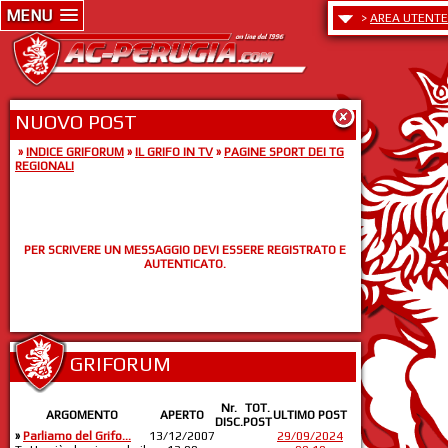
MENU
>
AREA UTENTE
NUOVO POST
»
INDICE GRIFORUM
»
IL GRIFO IN TV
»
PAGINE SPORT DEI TG
REGIONALI
PER SCRIVERE UN MESSAGGIO DEVI ESSERE REGISTRATO E
AUTENTICATO.
GRIFORUM
Nr.
TOT.
ARGOMENTO
APERTO
ULTIMO POST
DISC.
POST
»
Parliamo del Grifo...
13/12/2007
29/09/2024