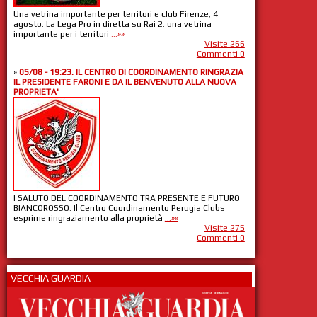
Una vetrina importante per territori e club Firenze, 4
agosto. La Lega Pro in diretta su Rai 2: una vetrina
importante per i territori
...»»
Visite 266
Commenti 0
»
05/08 - 19:23. IL CENTRO DI COORDINAMENTO RINGRAZIA
IL PRESIDENTE FARONI E DA IL BENVENUTO ALLA NUOVA
PROPRIETA'
l SALUTO DEL COORDINAMENTO TRA PRESENTE E FUTURO
BIANCOROSSO. Il Centro Coordinamento Perugia Clubs
esprime ringraziamento alla proprietà
...»»
Visite 275
Commenti 0
VECCHIA GUARDIA