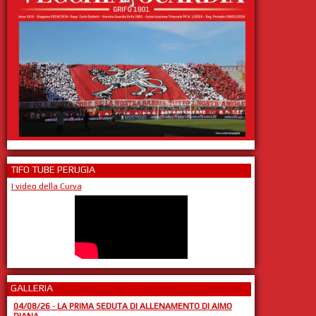
TIFO TUBE PERUGIA
I video della Curva
GALLERIA
04/08/26
-
LA PRIMA SEDUTA DI ALLENAMENTO DI AIMO
DIANA