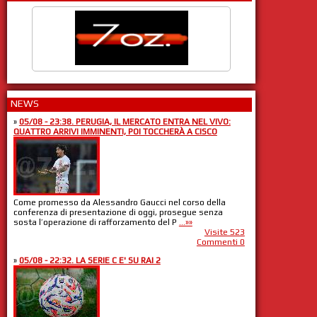
NEWS
»
05/08 - 23:38. PERUGIA, IL MERCATO ENTRA NEL VIVO:
QUATTRO ARRIVI IMMINENTI, POI TOCCHERÀ A CISCO
Come promesso da Alessandro Gaucci nel corso della
conferenza di presentazione di oggi, prosegue senza
sosta l’operazione di rafforzamento del P
...»»
Visite 523
Commenti 0
»
05/08 - 22:32. LA SERIE C E' SU RAI 2