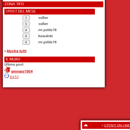
ZONA TIFO
I POST DEL MESE
sollier
sollier
mr.poldo78
Kowalski
mr.poldo78
»
Mostra tutti
IL MURO
Ultimo post
gennaro1904
03:57
>
UTENTI ON LINE