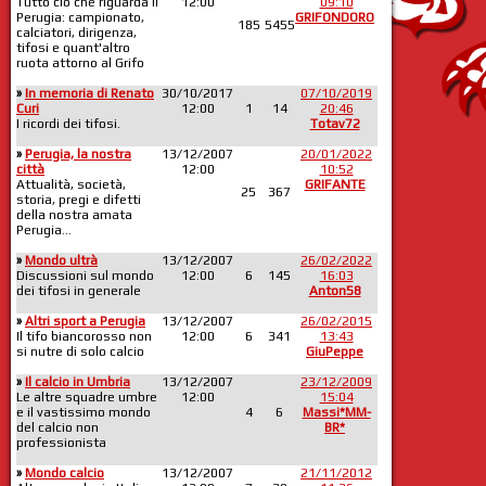
Tutto ciò che riguarda il
12:00
09:10
Perugia: campionato,
GRIFONDORO
185
5455
calciatori, dirigenza,
tifosi e quant'altro
ruota attorno al Grifo
»
In memoria di Renato
30/10/2017
07/10/2019
Curi
12:00
1
14
20:46
I ricordi dei tifosi.
Totav72
»
Perugia, la nostra
13/12/2007
20/01/2022
città
12:00
10:52
Attualità, società,
GRIFANTE
25
367
storia, pregi e difetti
della nostra amata
Perugia...
»
Mondo ultrà
13/12/2007
26/02/2022
Discussioni sul mondo
12:00
6
145
16:03
dei tifosi in generale
Anton58
»
Altri sport a Perugia
13/12/2007
26/02/2015
Il tifo biancorosso non
12:00
6
341
13:43
si nutre di solo calcio
GiuPeppe
»
Il calcio in Umbria
13/12/2007
23/12/2009
Le altre squadre umbre
12:00
15:04
e il vastissimo mondo
4
6
Massi*MM-
del calcio non
BR*
professionista
»
Mondo calcio
13/12/2007
21/11/2012