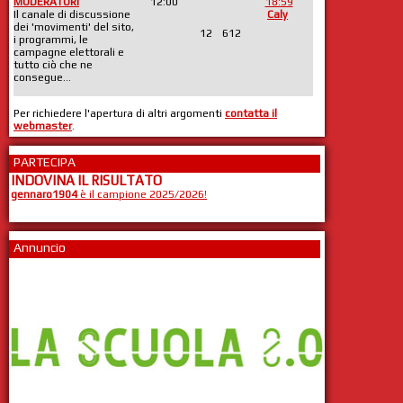
MODERATORI
12:00
18:59
Il canale di discussione
Caly
dei 'movimenti' del sito,
12
612
i programmi, le
campagne elettorali e
tutto ciò che ne
consegue...
Per richiedere l'apertura di altri argomenti
contatta il
webmaster
.
PARTECIPA
INDOVINA IL RISULTATO
gennaro1904
è il campione 2025/2026!
Annuncio