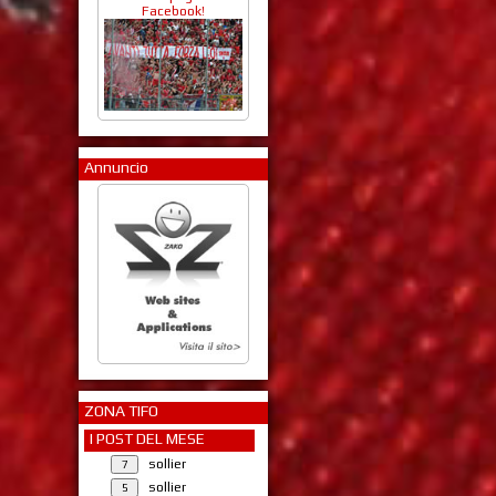
Facebook!
Annuncio
ZONA TIFO
I POST DEL MESE
sollier
sollier