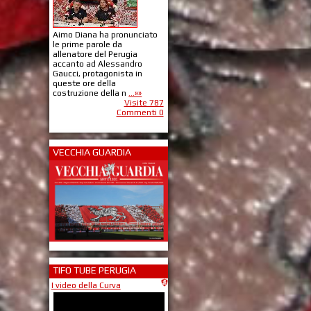
Aimo Diana ha pronunciato
le prime parole da
allenatore del Perugia
accanto ad Alessandro
Gaucci, protagonista in
queste ore della
costruzione della n
...»»
Visite 787
Commenti 0
VECCHIA GUARDIA
TIFO TUBE PERUGIA
I video della Curva