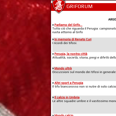
GRIFORUM
ARG
»
Parliamo del Grifo...
Tutto ciò che riguarda il Perugia: campionato,
ruota attorno al Grifo
»
In memoria di Renato Curi
I ricordi dei tifosi.
»
Perugia, la nostra città
Attualità, società, storia, pregi e difetti de
»
Mondo ultrà
Discussioni sul mondo dei tifosi in generale
»
Altri sport a Perugia
Il tifo biancorosso non si nutre di solo calcio
»
Il calcio in Umbria
Le altre squadre umbre e il vastissimo mond
»
Mondo calcio