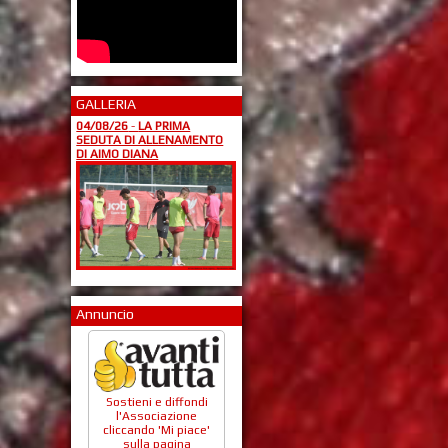
GALLERIA
04/08/26
-
LA PRIMA
SEDUTA DI ALLENAMENTO
DI AIMO DIANA
Annuncio
Sostieni e diffondi
l'Associazione
cliccando 'Mi piace'
sulla pagina