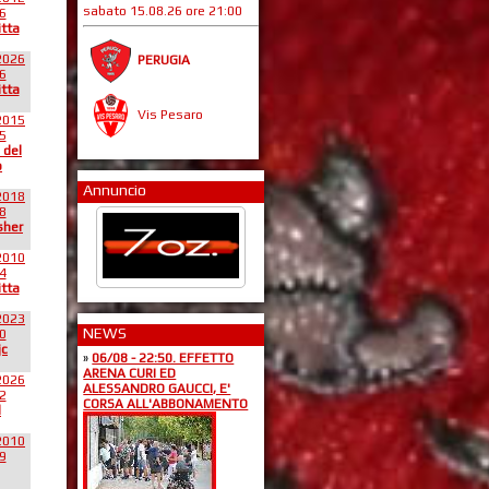
sabato 15.08.26 ore 21:00
6
itta
2026
PERUGIA
6
itta
Vis Pesaro
2015
5
 del
o
Annuncio
2018
8
sher
2010
4
itta
2023
NEWS
0
jc
»
06/08 - 22:50. EFFETTO
ARENA CURI ED
2026
ALESSANDRO GAUCCI, E'
2
CORSA ALL'ABBONAMENTO
l
2010
9