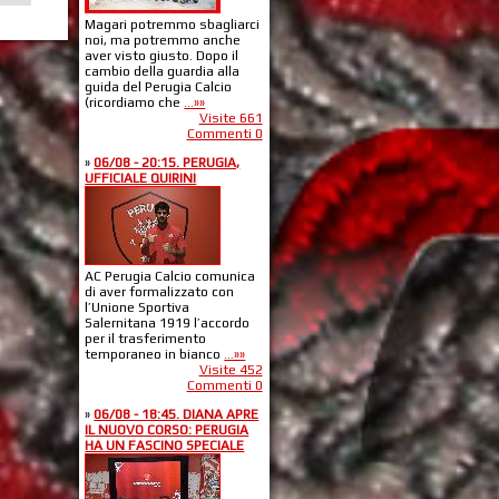
Magari potremmo sbagliarci
noi, ma potremmo anche
aver visto giusto. Dopo il
cambio della guardia alla
guida del Perugia Calcio
(ricordiamo che
...»»
Visite 661
Commenti 0
»
06/08 - 20:15. PERUGIA,
UFFICIALE QUIRINI
AC Perugia Calcio comunica
di aver formalizzato con
l’Unione Sportiva
Salernitana 1919 l’accordo
per il trasferimento
temporaneo in bianco
...»»
Visite 452
Commenti 0
»
06/08 - 18:45. DIANA APRE
IL NUOVO CORSO: PERUGIA
HA UN FASCINO SPECIALE