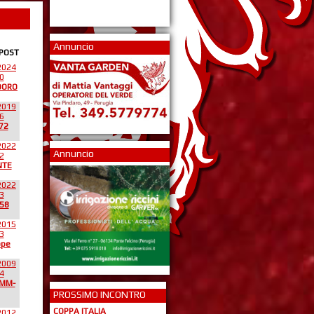
Annuncio
 POST
2024
0
DORO
2019
6
72
2022
Annuncio
2
NTE
2022
3
58
2015
3
ppe
2009
4
*MM-
PROSSIMO INCONTRO
COPPA ITALIA
2012