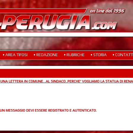
• AREA TIFOSI
• REDAZIONE
• RUBRICHE
• STORIA
• CONTATT
 UNA LETTERA IN COMUNE...AL SINDACO..PERCHE' VOGLIAMO LA STATUA DI REN
 UN MESSAGGIO DEVI ESSERE REGISTRATO E AUTENTICATO.