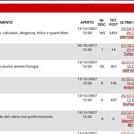
Nr.
TOT.
OMENTO
APERTO
ULTIMO
DISC.
POST
13/12/2007
29/09/
 calciatori, dirigenza, tifosi e quant'altro
12:00
185
5455
09:1
GRIFON
30/10/2017
07/10/
12:00
1
14
20:4
Totav
13/12/2007
20/01/
lla nostra amata Perugia...
12:00
25
367
10:5
GRIFA
13/12/2007
26/02/
12:00
6
145
16:0
Anton
13/12/2007
26/02/
12:00
6
341
13:4
GiuPe
13/12/2007
23/12/
o del calcio non professionista
12:00
15:0
4
6
Massi
BR*
13/12/2007
21/11/