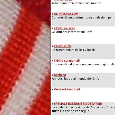
Altre squadre in Italia e nel mondo
»
AC-PERUGIA.COM
Commenti, suggerimenti, segnalazioni per mig
»
Il Grifo nel web
Gli altri siti internet sul Grifo
»
Il Grifo in TV
Le trasmissioni delle TV locali
»
Il Grifo sui giornali
Commenti e discussioni sul mondo giornalis
»
Bacheca
Annunci legati al mondo del Grifo
»
Varie ed eventuali
»
SPECIALE ELEZIONE MODERATORI
Il canale di discussione dei 'movimenti' del 
tutto ciò che ne consegue...