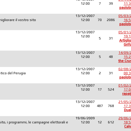
12:00
7
39
11:3
paolob
13/12/2007
05/03/
liorare il vostro sito
12:00
70
2086
16:5
paolob
13/12/2007
05/01/
12:00
19:1
5
31
Artiglio
Grif
13/12/2007
14/09/
12:00
5
48
15:2
the Cru
13/12/2007
02/08/
tico del Perugia
12:00
2
31
00:3
paolob
13/12/2007
01/02/
12:00
17
524
17:0
rapai
13/12/2007
21/05/
12:00
487
768
17:3
Dua
19/06/2009
29/06/
sito, i programmi, le campagne elettorali e
12:00
12
612
18:5
Caly