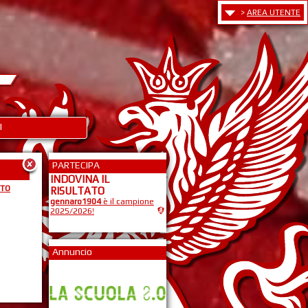
>
AREA UTENTE
I
PARTECIPA
INDOVINA IL
ATO
RISULTATO
gennaro1904
è il campione
2025/2026!
Annuncio