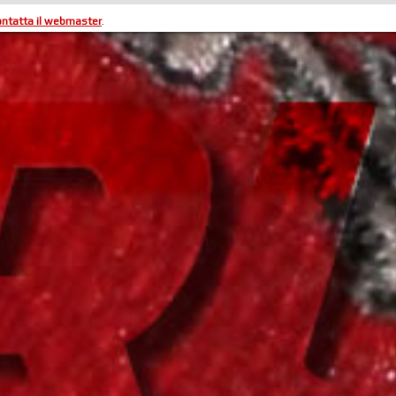
ontatta il webmaster
.