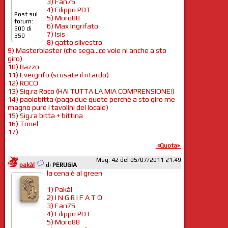
3) Fan75
4) Filippo PDT
Post sul
5) Moro88
forum:
6) Max Ingrifato
300 di
7) Isis
350
8) gatto silvestro
9) Masterblaster (che sega...ce vole ni anche a sto
giro)
10) Bazzo
11) Evergrifo (scusate il ritardo)
12) ROCO
13) Sig.ra Roco (HAI TUTTA LA MIA COMPRENSIONE!)
14) paolobitta (pago due quote perchè a sto giro me
magno pure i tavolini del locale)
15) Sig.ra bitta + bittina
16) Tonel
17)
«Quota»
Msg: 42 del 05/07/2011 21:49
pakàl
di
PERUGIA
la cena è al green
1) Pakàl
2) I N G R I F A T O
3) Fan75
4) Filippo PDT
5) Moro88