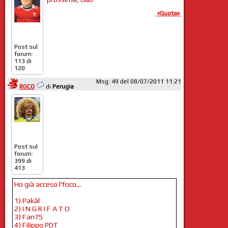
«Quota»
Post sul
forum:
113 di
120
Msg: 49 del 08/07/2011 11:21
ROCO
di
Perugia
Post sul
forum:
399 di
413
Ho già acceso l'foco...
1) Pakàl
2) I N G R I F A T O
3) Fan75
4) Filippo PDT