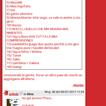
5) Moro88
6) Max Ingrifato
7) Isis
8) gatto silvestro
9) Masterblaster (che sega...ce vole ni anche a sto
giro)
10) Bazzo
11) ROCO (...QUELLO CHE NN' MAGNA MAI
NNIENTE!)
12) Sig.ra Roco (HAI TUTTA LA MIA
COMPRENSIONE!)
13) paolobitta (pago due quote perchè a sto giro
me magno pure i tavolini del locale)
14) Sig.ra bitta + bittina
15) Tonel
16) Zako
17) Gambina + Zakina
18) Giangi
conoscendo la gente, forse un altro paio de utenti se
aggregano all'ultimo.
«Quota»
Msg: 48 del 08/07/2011 11:04
grifede
di
Olmo
Ho già acceso l'foco...
1) Pakàl