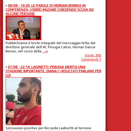
»
08/08 - 10:29. LE PAROLE DI HERNAN BORRAS IN
CONFERENZA, VORREI INIZIARE CHIEDENDO SCUSA AD
ALCUNE PERSONE
Pubblichiamo il testo integrale del messaggio letto dal
direttore generale dell’AC Perugia Calcio, Hernan Garcia
Borras, nel corso della
...»»
Visite 306
Commenti 1
»
07/08 - 22:14. LADINETTI: PERUGIA MERITA UNA
STAGIONE IMPORTANTE. DIANA? I RISULTATI PARLANO PER
LUI
Sensazioni positive per Riccardo Ladinetti al termine