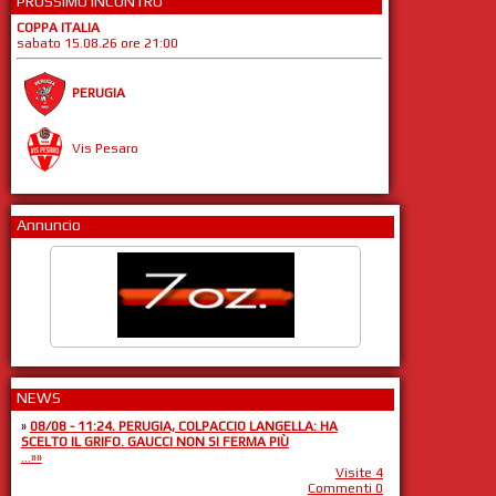
PROSSIMO INCONTRO
COPPA ITALIA
sabato 15.08.26 ore 21:00
PERUGIA
Vis Pesaro
Annuncio
NEWS
»
08/08 - 11:24. PERUGIA, COLPACCIO LANGELLA: HA
SCELTO IL GRIFO. GAUCCI NON SI FERMA PIÙ
...»»
Visite 4
Commenti 0