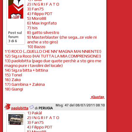
2) I N G R I F A T O
3) Fan75
4) Filippo PDT
5) Moro88
6) Max Ingrifato
7) Isis
8) gatto silvestro
Post sul
9) Masterblaster (che sega...ce vole ni
forum:
3 di 6
anche a sto giro)
10) Bazzo
11) ROCO (...QUELLO CHE NN' MAGNA MAI NNIENTE!)
12) Sig.ra Roco (HAI TUTTA LA MIA COMPRENSIONE!)
13) paolobitta (pago due quote perchè a sto giro me
magno pure i tavolini del locale)
14) Sig.ra bitta + bittina
15) Tonel
16) Zako
17) Gambina + Zakina
18) Giangi
«Quota»
Msg: 47 del 08/07/2011 08:10
paolobitta
di
PERUGIA
1) Pakàl
2) I N G R I F A T O
3) Fan75
4) Filippo PDT
5) Moro88