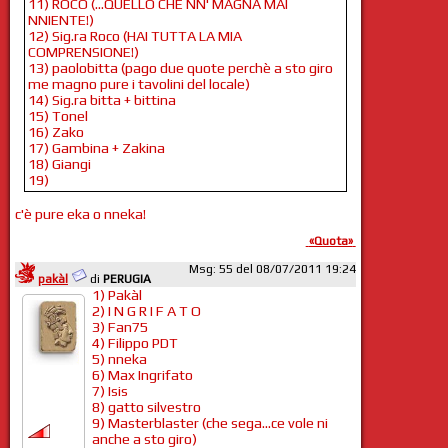
11) ROCO (...QUELLO CHE NN' MAGNA MAI
NNIENTE!)
12) Sig.ra Roco (HAI TUTTA LA MIA
COMPRENSIONE!)
13) paolobitta (pago due quote perchè a sto giro
me magno pure i tavolini del locale)
14) Sig.ra bitta + bittina
15) Tonel
16) Zako
17) Gambina + Zakina
18) Giangi
19)
c'è pure eka o nneka!
«Quota»
Msg: 55 del 08/07/2011 19:24
pakàl
di
PERUGIA
1) Pakàl
2) I N G R I F A T O
3) Fan75
4) Filippo PDT
5) nneka
6) Max Ingrifato
7) Isis
8) gatto silvestro
9) Masterblaster (che sega...ce vole ni
anche a sto giro)