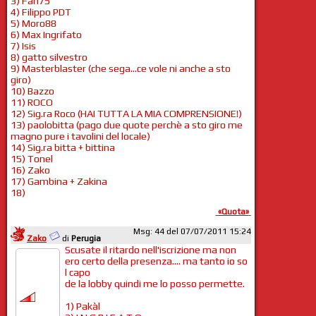
3) Fan75
4) Filippo PDT
5) Moro88
6) Max Ingrifato
7) Isis
8) gatto silvestro
9) Masterblaster (che sega...ce vole ni anche a sto
giro)
10) Bazzo
11) ROCO
12) Sig.ra Roco (HAI TUTTA LA MIA COMPRENSIONE!)
13) paolobitta (pago due quote perchè a sto giro me
magno pure i tavolini del locale)
14) Sig.ra bitta + bittina
15) Tonel
16) Zako
17) Gambina + Zakina
18)
«Quota»
Msg: 44 del 07/07/2011 15:24
Zako
di
Perugia
Scusate il ritardo nell'iscrizione ma non
ero certo della presenza.... ma tanto io so
l capo
de la lobby quindi me lo posso permette.
1) Pakàl