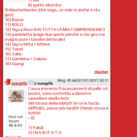
8) gatto silvestro
9) Masterblaster (che sega...ce vole ni anche a sto
giro)
10) Bazzo
11) ROCO
12) Sig.ra Roco (HAI TUTTA LA MIA COMPRENSIONE!)
13) paolobitta (pago due quote perchè a sto giro me
magno pure i tavolini del locale)
14) Sig.ra bitta + bittina
15) Tonel
16) Zako
17) Gambina + Zakina
18) Giangi
«Quota»
Msg: 45 del 07/07/2011 20:11
evergrifo
di
evergrifo
Causa immensi fracassamenti di palle col
lavoro, sono costretto a dovermi
cancellare daslla lista
del ritrovo della lobby!!! Se ce la faccio
(difficile), passo più tardi!!!! Chiedo scusa a
tuttti!!
Post sul
:-(((
forum:
48 di 83
1) Pakàl
2) I N G R I F A T O