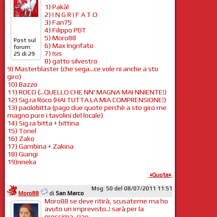
1) Pakàl
2) I N G R I F A T O
3) Fan75
4) Filippo PDT
5) Moro88
Post sul
6) Max Ingrifato
forum:
7) Isis
25 di 29
8) gatto silvestro
9) Masterblaster (che sega...ce vole ni anche a sto
giro)
10) Bazzo
11) ROCO (...QUELLO CHE NN' MAGNA MAI NNIENTE!)
12) Sig.ra Roco (HAI TUTTA LA MIA COMPRENSIONE!)
13) paolobitta (pago due quote perchè a sto giro me
magno pure i tavolini del locale)
14) Sig.ra bitta + bittina
15) Tonel
16) Zako
17) Gambina + Zakina
18) Giangi
19)nneka
«Quota»
Msg: 50 del 08/07/2011 11:51
Moro88
di
San Marco
Moro88 se deve ritirà, scusateme ma ho
avuto un imprevisto..! sarà per la
prossima, ciao