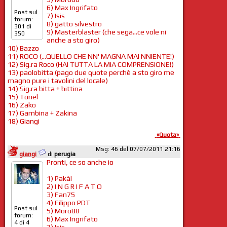
6) Max Ingrifato
Post sul
7) Isis
forum:
8) gatto silvestro
301 di
9) Masterblaster (che sega...ce vole ni
350
anche a sto giro)
10) Bazzo
11) ROCO (...QUELLO CHE NN' MAGNA MAI NNIENTE!)
12) Sig.ra Roco (HAI TUTTA LA MIA COMPRENSIONE!)
13) paolobitta (pago due quote perchè a sto giro me
magno pure i tavolini del locale)
14) Sig.ra bitta + bittina
15) Tonel
16) Zako
17) Gambina + Zakina
18) Giangi
«Quota»
Msg: 46 del 07/07/2011 21:16
giangi
di
perugia
Pronti, ce so anche io
1) Pakàl
2) I N G R I F A T O
3) Fan75
4) Filippo PDT
Post sul
5) Moro88
forum:
6) Max Ingrifato
4 di 4
7) Isis