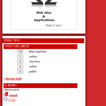
ZONA TIFO
I POST DEL MESE
Max ingrifato
sollier
Sanchez
sollier
pakàl
»
Mostra tutti
IL MURO
Ultimo post
mandi
11:22