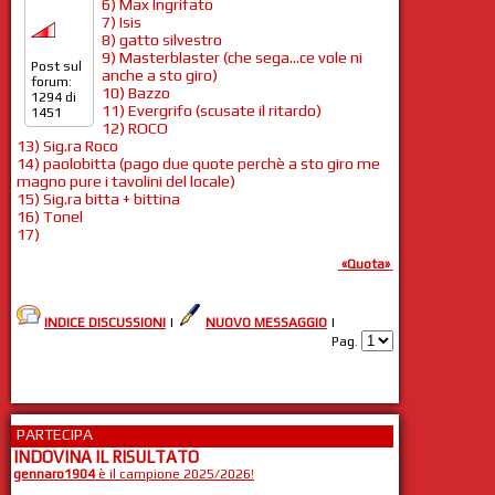
6) Max Ingrifato
7) Isis
8) gatto silvestro
9) Masterblaster (che sega...ce vole ni
Post sul
anche a sto giro)
forum:
10) Bazzo
1294 di
11) Evergrifo (scusate il ritardo)
1451
12) ROCO
13) Sig.ra Roco
14) paolobitta (pago due quote perchè a sto giro me
magno pure i tavolini del locale)
15) Sig.ra bitta + bittina
16) Tonel
17)
«Quota»
INDICE DISCUSSIONI
|
NUOVO MESSAGGIO
|
Pag.
PARTECIPA
INDOVINA IL RISULTATO
gennaro1904
è il campione 2025/2026!