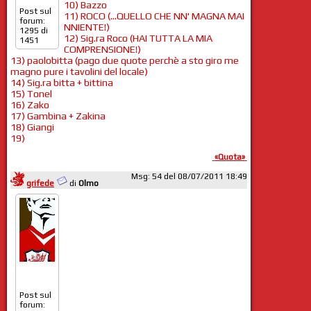
10) Bazzo
Post sul
11) ROCO (...QUELLO CHE NN' MAGNA MAI
forum:
NNIENTE!)
1295 di
12) Sig.ra Roco (HAI TUTTA LA MIA
1451
COMPRENSIONE!)
13) paolobitta (pago due quote perchè a sto giro me
magno pure i tavolini del locale)
14) Sig.ra bitta + bittina
15) Tonel
16) Zako
17) Gambina + Zakina
18) Giangi
19)
«Quota»
Msg: 54 del 08/07/2011 18:49
grifede
di
Olmo
Post sul
forum: