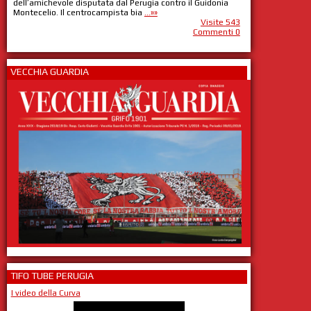
dell’amichevole disputata dal Perugia contro il Guidonia
Montecelio. Il centrocampista bia
...»»
Visite 543
Commenti 0
VECCHIA GUARDIA
TIFO TUBE PERUGIA
I video della Curva