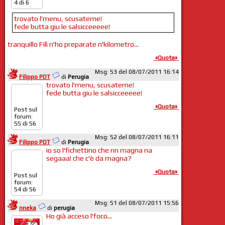
4 di 6
trovato l'menu, scusateme!
fede butta giu le salsicceeeee!
tranquillo Filì n'ho preparate n'kilometro...
«Quota»
Msg: 53 del 08/07/2011 16:14
Filippo PDT
di
Perugia
trovato l'menu, scusateme!
fede butta giu le salsicceeeee!
«Quota»
Post sul
forum:
55 di 56
Msg: 52 del 08/07/2011 16:11
Filippo PDT
di
Perugia
io so l'fichettino che nn magna na
segaaa! che c'è da magna?
«Quota»
Post sul
forum:
54 di 56
Msg: 51 del 08/07/2011 15:56
nneka
di
perugia
Ho già acceso l'foco...