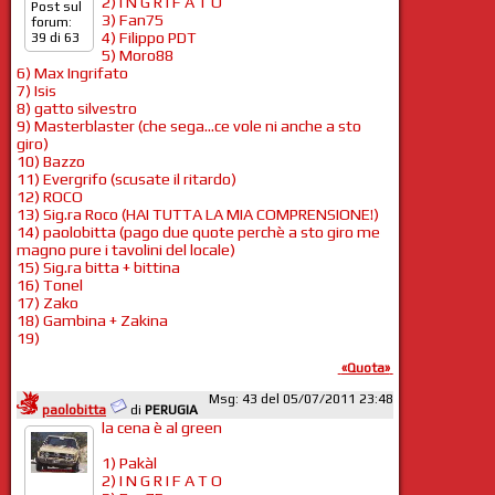
2) I N G R I F A T O
Post sul
3) Fan75
forum:
4) Filippo PDT
39 di 63
5) Moro88
6) Max Ingrifato
7) Isis
8) gatto silvestro
9) Masterblaster (che sega...ce vole ni anche a sto
giro)
10) Bazzo
11) Evergrifo (scusate il ritardo)
12) ROCO
13) Sig.ra Roco (HAI TUTTA LA MIA COMPRENSIONE!)
14) paolobitta (pago due quote perchè a sto giro me
magno pure i tavolini del locale)
15) Sig.ra bitta + bittina
16) Tonel
17) Zako
18) Gambina + Zakina
19)
«Quota»
Msg: 43 del 05/07/2011 23:48
paolobitta
di
PERUGIA
la cena è al green
1) Pakàl
2) I N G R I F A T O