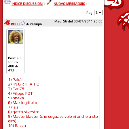
INDICE DISCUSSIONI
|
NUOVO MESSAGGIO
|
Pag.
Msg: 56 del 08/07/2011 20:08
ROCO
di
Perugia
Post sul
forum:
400 di
413
1) Pakàl
2) I N G R I F A T O
3) Fan75
4) Filippo PDT
5) nneka
6) Max Ingrifato
7) Isis
8) gatto silvestro
9) Masterblaster (che sega...ce vole ni anche a sto
giro)
10) Bazzo