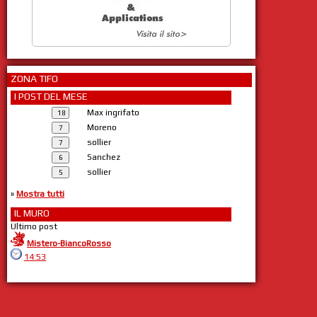
ZONA TIFO
I POST DEL MESE
Max ingrifato
Moreno
sollier
Sanchez
sollier
»
Mostra tutti
IL MURO
Ultimo post
Mistero-BiancoRosso
14:53