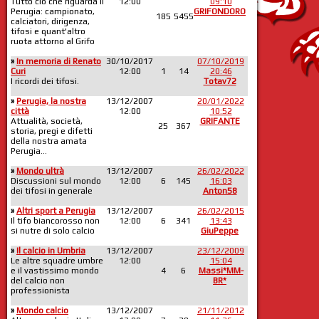
Tutto ciò che riguarda il
12:00
09:10
Perugia: campionato,
GRIFONDORO
185
5455
calciatori, dirigenza,
tifosi e quant'altro
ruota attorno al Grifo
»
In memoria di Renato
30/10/2017
07/10/2019
Curi
12:00
1
14
20:46
I ricordi dei tifosi.
Totav72
»
Perugia, la nostra
13/12/2007
20/01/2022
città
12:00
10:52
Attualità, società,
GRIFANTE
25
367
storia, pregi e difetti
della nostra amata
Perugia...
»
Mondo ultrà
13/12/2007
26/02/2022
Discussioni sul mondo
12:00
6
145
16:03
dei tifosi in generale
Anton58
»
Altri sport a Perugia
13/12/2007
26/02/2015
Il tifo biancorosso non
12:00
6
341
13:43
si nutre di solo calcio
GiuPeppe
»
Il calcio in Umbria
13/12/2007
23/12/2009
Le altre squadre umbre
12:00
15:04
e il vastissimo mondo
4
6
Massi*MM-
del calcio non
BR*
professionista
»
Mondo calcio
13/12/2007
21/11/2012