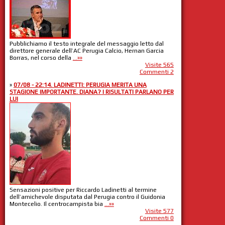
Pubblichiamo il testo integrale del messaggio letto dal
direttore generale dell’AC Perugia Calcio, Hernan Garcia
Borras, nel corso della
...»»
Visite 565
Commenti 2
»
07/08 - 22:14. LADINETTI: PERUGIA MERITA UNA
STAGIONE IMPORTANTE. DIANA? I RISULTATI PARLANO PER
LUI
Sensazioni positive per Riccardo Ladinetti al termine
dell’amichevole disputata dal Perugia contro il Guidonia
Montecelio. Il centrocampista bia
...»»
Visite 577
Commenti 0