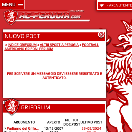
MENU
>
AREA UTENTE
NUOVO POST
»
INDICE GRIFORUM
»
ALTRI SPORT A PERUGIA
»
FOOTBALL
AMERICANO GRIFONI PERUGIA
PER SCRIVERE UN MESSAGGIO DEVI ESSERE REGISTRATO E
AUTENTICATO.
GRIFORUM
Nr.
TOT.
ARGOMENTO
APERTO
ULTIMO POST
DISC.
POST
»
Parliamo del Grifo...
13/12/2007
29/09/2024