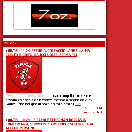
NEWS
»
08/08 - 11:24. PERUGIA, COLPACCIO LANGELLA: HA
SCELTO IL GRIFO. GAUCCI NON SI FERMA PIÙ
Il Perugia ha chiuso per Christian Langella. Un vero e
proprio colpaccio da novanta messo a segno da Alex
Gaucci, che nel giro di pochissimi giorni st
...»»
Visite 934
Commenti 0
»
08/08 - 10:29. LE PAROLE DI HERNAN BORRAS IN
CONFERENZA, VORREI INIZIARE CHIEDENDO SCUSA AD
ALCUNE PERSONE