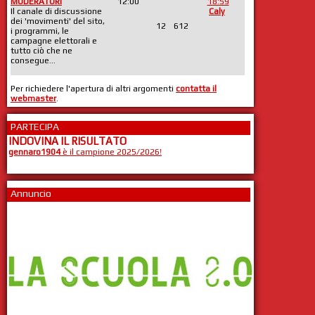
MODERATORI
12:00
18:59
Il canale di discussione
Caly
dei 'movimenti' del sito,
12
612
i programmi, le
campagne elettorali e
tutto ciò che ne
consegue...
Per richiedere l'apertura di altri argomenti
contatta il
webmaster
.
PARTECIPA
INDOVINA IL RISULTATO
gennaro1904
è il campione 2025/2026!
Annuncio