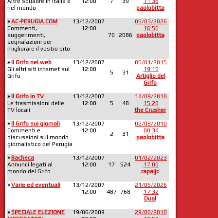
Altre squadre in Italia e
12:00
7
39
11:36
nel mondo
paolobitta
»
AC-PERUGIA.COM
13/12/2007
05/03/2026
Commenti,
12:00
16:56
suggerimenti,
70
2086
paolobitta
segnalazioni per
migliorare il vostro sito
»
Il Grifo nel web
13/12/2007
05/01/2015
Gli altri siti internet sul
12:00
19:15
5
31
Grifo
Artiglio del
Grifo
»
Il Grifo in TV
13/12/2007
14/09/2018
Le trasmissioni delle
12:00
5
48
15:28
TV locali
the Crusher
»
Il Grifo sui giornali
13/12/2007
02/08/2010
Commenti e
12:00
00:34
2
31
discussioni sul mondo
paolobitta
giornalistico del Perugia
»
Bacheca
13/12/2007
01/02/2023
Annunci legati al
12:00
17
524
17:00
mondo del Grifo
rapaijc
»
Varie ed eventuali
13/12/2007
21/05/2026
12:00
487
768
17:32
Dual
»
SPECIALE ELEZIONE
19/06/2009
29/06/2010