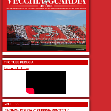
TIFO TUBE PERUGIA
I video della Curva
GALLERIA
07/08/26
-
PERUGIA VS GUIDONIA MONTECELIO