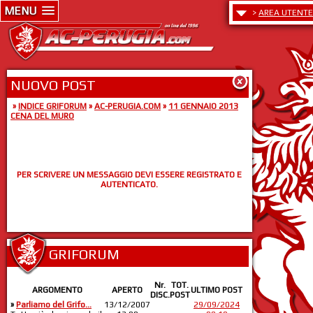
MENU
>
AREA UTENTE
NUOVO POST
»
INDICE GRIFORUM
»
AC-PERUGIA.COM
»
11 GENNAIO 2013
CENA DEL MURO
PER SCRIVERE UN MESSAGGIO DEVI ESSERE REGISTRATO E
AUTENTICATO.
GRIFORUM
Nr.
TOT.
ARGOMENTO
APERTO
ULTIMO POST
DISC.
POST
»
Parliamo del Grifo...
13/12/2007
29/09/2024