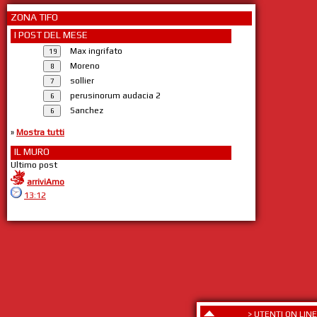
ZONA TIFO
I POST DEL MESE
Max ingrifato
Moreno
sollier
perusinorum audacia 2
Sanchez
»
Mostra tutti
IL MURO
Ultimo post
arriviAmo
13:12
>
UTENTI ON LINE