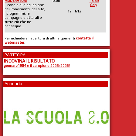
MODERATORI
12:00
18:59
Il canale di discussione
Caly
dei 'movimenti' del sito,
12
612
i programmi, le
campagne elettorali e
tutto ciò che ne
consegue...
Per richiedere l'apertura di altri argomenti
contatta il
webmaster
.
PARTECIPA
INDOVINA IL RISULTATO
gennaro1904
è il campione 2025/2026!
Annuncio