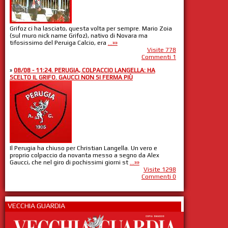
Grifoz ci ha lasciato, questa volta per sempre. Mario Zoia
(sul muro nick name Grifoz), nativo di Novara ma
tifosissimo del Peruiga Calcio, era
...»»
Visite 778
Commenti 1
»
08/08 - 11:24. PERUGIA, COLPACCIO LANGELLA: HA
SCELTO IL GRIFO. GAUCCI NON SI FERMA PIÙ
Il Perugia ha chiuso per Christian Langella. Un vero e
proprio colpaccio da novanta messo a segno da Alex
Gaucci, che nel giro di pochissimi giorni st
...»»
Visite 1298
Commenti 0
VECCHIA GUARDIA