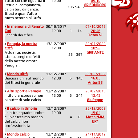
Tutto ciò che riguarda il
12:00
09:10
Perugia: campionato,
GRIFONDORO
185
5455
calciatori, dirigenza,
tifosi e quant'altro
ruota attorno al Grifo
»
In memoria di Renato
30/10/2017
07/10/2019
Curi
12:00
1
14
20:46
I ricordi dei tifosi.
Totav72
»
Perugia, la nostra
13/12/2007
20/01/2022
città
12:00
10:52
Attualità, società,
GRIFANTE
25
367
storia, pregi e difetti
della nostra amata
Perugia...
»
Mondo ultrà
13/12/2007
26/02/2022
Discussioni sul mondo
12:00
6
145
16:03
dei tifosi in generale
Anton58
»
Altri sport a Perugia
13/12/2007
26/02/2015
Il tifo biancorosso non
12:00
6
341
13:43
si nutre di solo calcio
GiuPeppe
»
Il calcio in Umbria
13/12/2007
23/12/2009
Le altre squadre umbre
12:00
15:04
e il vastissimo mondo
4
6
Massi*MM-
del calcio non
BR*
professionista
»
Mondo calcio
13/12/2007
21/11/2012