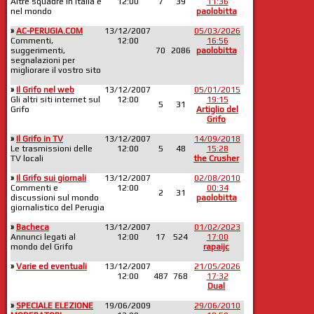
Altre squadre in Italia e
12:00
7
39
11:36
nel mondo
paolobitta
»
AC-PERUGIA.COM
13/12/2007
05/03/2026
Commenti,
12:00
16:56
suggerimenti,
70
2086
paolobitta
segnalazioni per
migliorare il vostro sito
»
Il Grifo nel web
13/12/2007
05/01/2015
Gli altri siti internet sul
12:00
19:15
5
31
Grifo
Artiglio del
Grifo
»
Il Grifo in TV
13/12/2007
14/09/2018
Le trasmissioni delle
12:00
5
48
15:28
TV locali
the Crusher
»
Il Grifo sui giornali
13/12/2007
02/08/2010
Commenti e
12:00
00:34
2
31
discussioni sul mondo
paolobitta
giornalistico del Perugia
»
Bacheca
13/12/2007
01/02/2023
Annunci legati al
12:00
17
524
17:00
mondo del Grifo
rapaijc
»
Varie ed eventuali
13/12/2007
21/05/2026
12:00
487
768
17:32
Dual
»
SPECIALE ELEZIONE
19/06/2009
29/06/2010