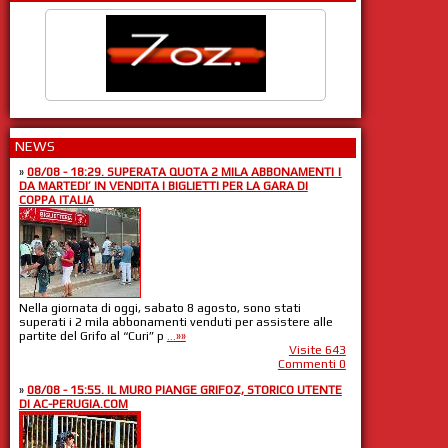
NEWS
»
08/08 - 18:29. SUPERATA QUOTA 2 MILA ABBONAMENTI |
DA MARTEDI’ IN VENDITA I BIGLIETTI PER LA GARA DI
COPPA ITALIA
Nella giornata di oggi, sabato 8 agosto, sono stati
superati i 2 mila abbonamenti venduti per assistere alle
partite del Grifo al “Curi” p
...»»
Visite 643
Commenti 0
»
08/08 - 15:55. IL MURO PIANGE GRIFOZ, STORICO UTENTE
DI AC-PERUGIA.COM