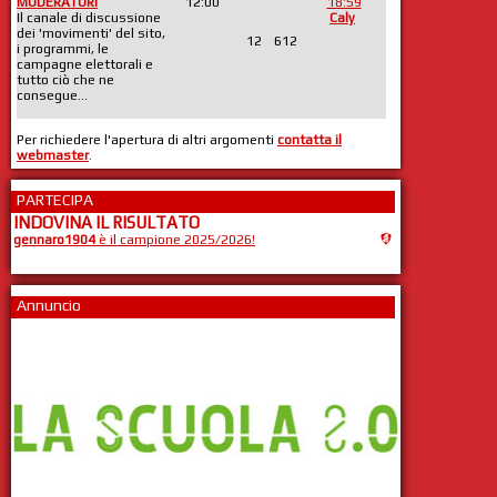
MODERATORI
12:00
18:59
Il canale di discussione
Caly
dei 'movimenti' del sito,
12
612
i programmi, le
campagne elettorali e
tutto ciò che ne
consegue...
Per richiedere l'apertura di altri argomenti
contatta il
webmaster
.
PARTECIPA
INDOVINA IL RISULTATO
gennaro1904
è il campione 2025/2026!
Annuncio