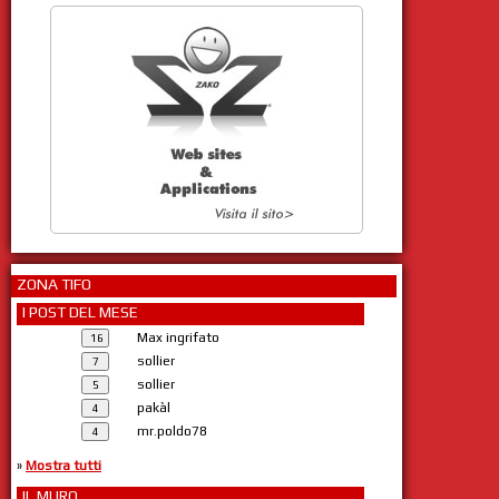
ZONA TIFO
I POST DEL MESE
Max ingrifato
sollier
sollier
pakàl
mr.poldo78
»
Mostra tutti
IL MURO