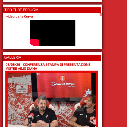
TIFO TUBE PERUGIA
I video della Curva
GALLERIA
06/08/26
-
CONFERENZA STAMPA DI PRESENTAZIONE
MISTER AIMO DIANA