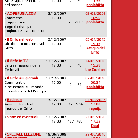
Altre squadre in Italia e
12:00
7
39
11:36
nel mondo
paolobitta
»
AC-PERUGIA.COM
13/12/2007
05/03/2026
Commenti,
12:00
16:56
suggerimenti,
70
2086
paolobitta
segnalazioni per
migliorare il vostro sito
»
Il Grifo nel web
13/12/2007
05/01/2015
Gli altri siti internet sul
12:00
19:15
5
31
Grifo
Artiglio del
Grifo
»
Il Grifo in TV
13/12/2007
14/09/2018
Le trasmissioni delle
12:00
5
48
15:28
TV locali
the Crusher
»
Il Grifo sui giornali
13/12/2007
02/08/2010
Commenti e
12:00
00:34
2
31
discussioni sul mondo
paolobitta
giornalistico del Perugia
»
Bacheca
13/12/2007
01/02/2023
Annunci legati al
12:00
17
524
17:00
mondo del Grifo
rapaijc
»
Varie ed eventuali
13/12/2007
21/05/2026
12:00
487
768
17:32
Dual
»
SPECIALE ELEZIONE
19/06/2009
29/06/2010