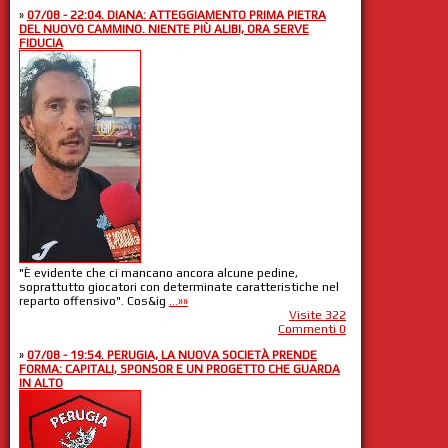
»
07/08 - 22:04. DIANA: ATTEGGIAMENTO PRIMA PIETRA
DEL NUOVO CAMMINO. NIENTE PIÙ ALIBI, ORA SERVE
FIDUCIA
"È evidente che ci mancano ancora alcune pedine,
soprattutto giocatori con determinate caratteristiche nel
reparto offensivo". Cos&ig
...»»
Visite 322
Commenti 0
»
07/08 - 19:54. PERUGIA, LA NUOVA SOCIETÀ PRENDE
FORMA: CAPITALI, SPONSOR E UN PROGETTO CHE GUARDA
IN ALTO