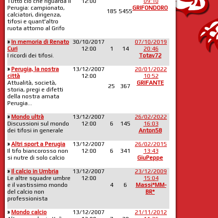
Tutto ciò che riguarda il
12:00
09:10
Perugia: campionato,
GRIFONDORO
185
5455
calciatori, dirigenza,
tifosi e quant'altro
ruota attorno al Grifo
»
In memoria di Renato
30/10/2017
07/10/2019
Curi
12:00
1
14
20:46
I ricordi dei tifosi.
Totav72
»
Perugia, la nostra
13/12/2007
20/01/2022
città
12:00
10:52
Attualità, società,
GRIFANTE
25
367
storia, pregi e difetti
della nostra amata
Perugia...
»
Mondo ultrà
13/12/2007
26/02/2022
Discussioni sul mondo
12:00
6
145
16:03
dei tifosi in generale
Anton58
»
Altri sport a Perugia
13/12/2007
26/02/2015
Il tifo biancorosso non
12:00
6
341
13:43
si nutre di solo calcio
GiuPeppe
»
Il calcio in Umbria
13/12/2007
23/12/2009
Le altre squadre umbre
12:00
15:04
e il vastissimo mondo
4
6
Massi*MM-
del calcio non
BR*
professionista
»
Mondo calcio
13/12/2007
21/11/2012