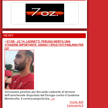
NEWS
»
07/08 - 22:14. LADINETTI: PERUGIA MERITA UNA
STAGIONE IMPORTANTE. DIANA? I RISULTATI PARLANO PER
LUI
Sensazioni positive per Riccardo Ladinetti al termine
dell’amichevole disputata dal Perugia contro il Guidonia
Montecelio. Il centrocampista bia
...»»
Visite 426
Commenti 0