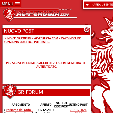
MENU
>
AREA UTENTE
NUOVO POST
»
INDICE GRIFORUM
»
AC-PERUGIA.COM
»
ZAKO NON ME
FUNZIONA QUESTO... POTRESTI...
PER SCRIVERE UN MESSAGGIO DEVI ESSERE REGISTRATO E
AUTENTICATO.
GRIFORUM
Nr.
TOT.
ARGOMENTO
APERTO
ULTIMO POST
DISC.
POST
»
Parliamo del Grifo...
13/12/2007
29/09/2024