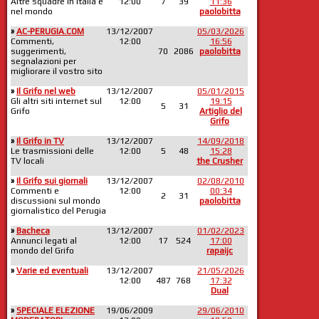
Altre squadre in Italia e
12:00
7
39
11:36
nel mondo
paolobitta
»
AC-PERUGIA.COM
13/12/2007
05/03/2026
Commenti,
12:00
16:56
suggerimenti,
70
2086
paolobitta
segnalazioni per
migliorare il vostro sito
»
Il Grifo nel web
13/12/2007
05/01/2015
Gli altri siti internet sul
12:00
19:15
5
31
Grifo
Artiglio del
Grifo
»
Il Grifo in TV
13/12/2007
14/09/2018
Le trasmissioni delle
12:00
5
48
15:28
TV locali
the Crusher
»
Il Grifo sui giornali
13/12/2007
02/08/2010
Commenti e
12:00
00:34
2
31
discussioni sul mondo
paolobitta
giornalistico del Perugia
»
Bacheca
13/12/2007
01/02/2023
Annunci legati al
12:00
17
524
17:00
mondo del Grifo
rapaijc
»
Varie ed eventuali
13/12/2007
21/05/2026
12:00
487
768
17:32
Dual
»
SPECIALE ELEZIONE
19/06/2009
29/06/2010