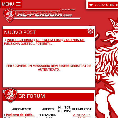
MENU
>
AREA UTENTE
NUOVO POST
»
INDICE GRIFORUM
»
AC-PERUGIA.COM
»
ZAKO NON ME
FUNZIONA QUESTO... POTRESTI...
PER SCRIVERE UN MESSAGGIO DEVI ESSERE REGISTRATO E
AUTENTICATO.
GRIFORUM
Nr.
TOT.
ARGOMENTO
APERTO
ULTIMO POST
DISC.
POST
»
Parliamo del Grifo...
13/12/2007
29/09/2024