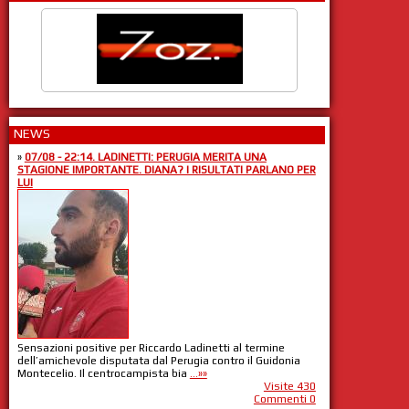
NEWS
»
07/08 - 22:14. LADINETTI: PERUGIA MERITA UNA
STAGIONE IMPORTANTE. DIANA? I RISULTATI PARLANO PER
LUI
Sensazioni positive per Riccardo Ladinetti al termine
dell’amichevole disputata dal Perugia contro il Guidonia
Montecelio. Il centrocampista bia
...»»
Visite 430
Commenti 0