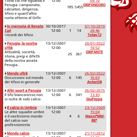
Tutto ciò che riguarda il
12:00
09:10
Perugia: campionato,
GRIFONDORO
185
5455
calciatori, dirigenza,
tifosi e quant'altro
ruota attorno al Grifo
»
In memoria di Renato
30/10/2017
07/10/2019
Curi
12:00
1
14
20:46
I ricordi dei tifosi.
Totav72
»
Perugia, la nostra
13/12/2007
20/01/2022
città
12:00
10:52
Attualità, società,
GRIFANTE
25
367
storia, pregi e difetti
della nostra amata
Perugia...
»
Mondo ultrà
13/12/2007
26/02/2022
Discussioni sul mondo
12:00
6
145
16:03
dei tifosi in generale
Anton58
»
Altri sport a Perugia
13/12/2007
26/02/2015
Il tifo biancorosso non
12:00
6
341
13:43
si nutre di solo calcio
GiuPeppe
»
Il calcio in Umbria
13/12/2007
23/12/2009
Le altre squadre umbre
12:00
15:04
e il vastissimo mondo
4
6
Massi*MM-
del calcio non
BR*
professionista
»
Mondo calcio
13/12/2007
21/11/2012