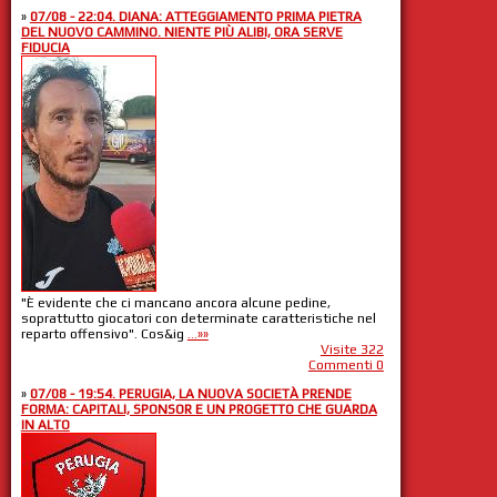
»
07/08 - 22:04. DIANA: ATTEGGIAMENTO PRIMA PIETRA
DEL NUOVO CAMMINO. NIENTE PIÙ ALIBI, ORA SERVE
FIDUCIA
"È evidente che ci mancano ancora alcune pedine,
soprattutto giocatori con determinate caratteristiche nel
reparto offensivo". Cos&ig
...»»
Visite 322
Commenti 0
»
07/08 - 19:54. PERUGIA, LA NUOVA SOCIETÀ PRENDE
FORMA: CAPITALI, SPONSOR E UN PROGETTO CHE GUARDA
IN ALTO