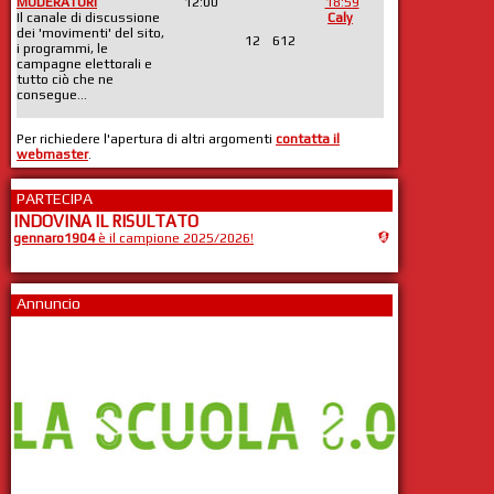
MODERATORI
12:00
18:59
Il canale di discussione
Caly
dei 'movimenti' del sito,
12
612
i programmi, le
campagne elettorali e
tutto ciò che ne
consegue...
Per richiedere l'apertura di altri argomenti
contatta il
webmaster
.
PARTECIPA
INDOVINA IL RISULTATO
gennaro1904
è il campione 2025/2026!
Annuncio