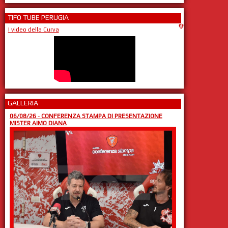
TIFO TUBE PERUGIA
I video della Curva
GALLERIA
06/08/26
-
CONFERENZA STAMPA DI PRESENTAZIONE
MISTER AIMO DIANA