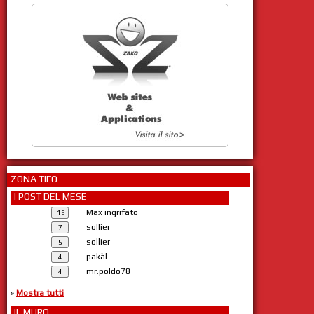
ZONA TIFO
I POST DEL MESE
Max ingrifato
sollier
sollier
pakàl
mr.poldo78
»
Mostra tutti
IL MURO