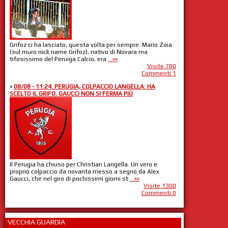
Grifoz ci ha lasciato, questa volta per sempre. Mario Zoia
(sul muro nick name Grifoz), nativo di Novara ma
tifosissimo del Peruiga Calcio, era
...»»
Visite 780
Commenti 1
»
08/08 - 11:24. PERUGIA, COLPACCIO LANGELLA: HA
SCELTO IL GRIFO. GAUCCI NON SI FERMA PIÙ
Il Perugia ha chiuso per Christian Langella. Un vero e
proprio colpaccio da novanta messo a segno da Alex
Gaucci, che nel giro di pochissimi giorni st
...»»
Visite 1300
Commenti 0
VECCHIA GUARDIA