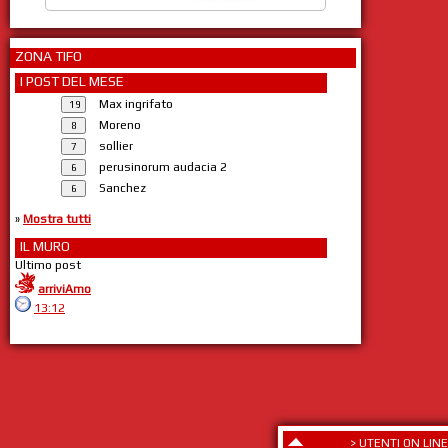
ZONA TIFO
I POST DEL MESE
Max ingrifato
Moreno
sollier
perusinorum audacia 2
Sanchez
»
Mostra tutti
IL MURO
Ultimo post
arriviAmo
13:12
>
UTENTI ON LINE