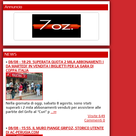
Annuncio
NEWS
»
08/08 - 18:29. SUPERATA QUOTA 2 MILA ABBONAMENTI |
DA MARTEDI’ IN VENDITA I BIGLIETTI PER LA GARA DI
COPPA ITALIA
Nella giornata di oggi, sabato 8 agosto, sono stati
superati i 2 mila abbonamenti venduti per assistere alle
partite del Grifo al “Curi” p
...»»
Visite 649
Commenti 0
»
08/08 - 15:55. IL MURO PIANGE GRIFOZ, STORICO UTENTE
DI AC-PERUGIA.COM