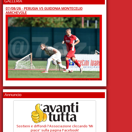
GALLERIA
07/08/26
-
PERUGIA VS GUIDONIA MONTECELIO
AMICHEVOLE
Annuncio
Sostieni e diffondi l'Associazione cliccando 'Mi
piace' sulla pagina Facebook!