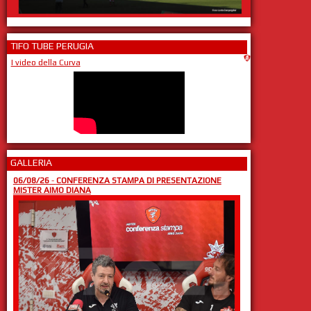
TIFO TUBE PERUGIA
I video della Curva
GALLERIA
06/08/26
-
CONFERENZA STAMPA DI PRESENTAZIONE
MISTER AIMO DIANA