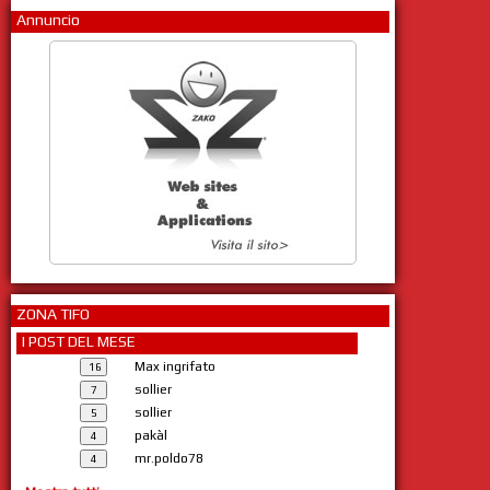
Annuncio
ZONA TIFO
I POST DEL MESE
Max ingrifato
sollier
sollier
pakàl
mr.poldo78