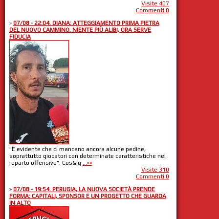
Visite 407
Commenti 0
»
07/08 - 22:04. DIANA: ATTEGGIAMENTO PRIMA PIETRA
DEL NUOVO CAMMINO. NIENTE PIÙ ALIBI, ORA SERVE
FIDUCIA
"È evidente che ci mancano ancora alcune pedine,
soprattutto giocatori con determinate caratteristiche nel
reparto offensivo". Cos&ig
...»»
Visite 310
Commenti 0
»
07/08 - 19:54. PERUGIA, LA NUOVA SOCIETÀ PRENDE
FORMA: CAPITALI, SPONSOR E UN PROGETTO CHE GUARDA
IN ALTO