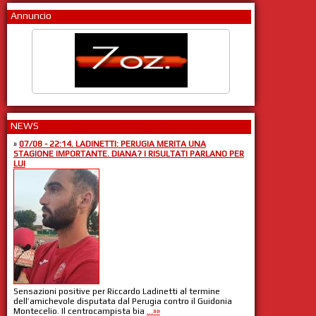
Annuncio
NEWS
»
07/08 - 22:14. LADINETTI: PERUGIA MERITA UNA
STAGIONE IMPORTANTE. DIANA? I RISULTATI PARLANO PER
LUI
Sensazioni positive per Riccardo Ladinetti al termine
dell’amichevole disputata dal Perugia contro il Guidonia
Montecelio. Il centrocampista bia
...»»