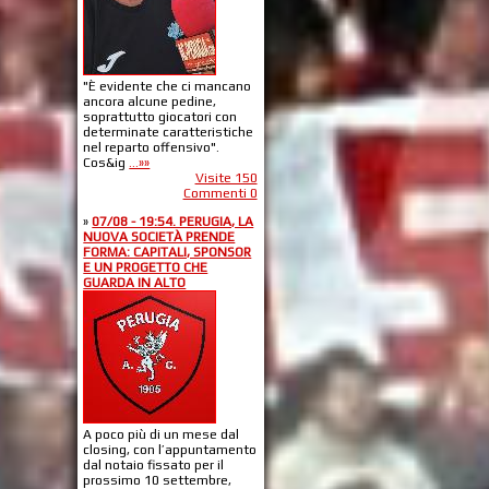
"È evidente che ci mancano
ancora alcune pedine,
soprattutto giocatori con
determinate caratteristiche
nel reparto offensivo".
Cos&ig
...»»
Visite 150
Commenti 0
»
07/08 - 19:54. PERUGIA, LA
NUOVA SOCIETÀ PRENDE
FORMA: CAPITALI, SPONSOR
E UN PROGETTO CHE
GUARDA IN ALTO
A poco più di un mese dal
closing, con l’appuntamento
dal notaio fissato per il
prossimo 10 settembre,