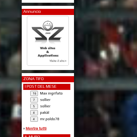
Annuncio
ZONA TIFO
I POST DEL MESE
Max ingrifato
sollier
sollier
pakàl
mr.poldo78
»
Mostra tutti
IL MURO