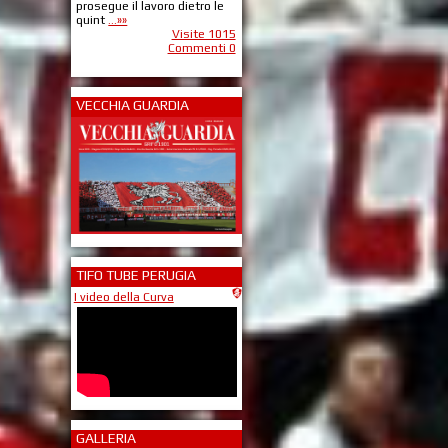
prosegue il lavoro dietro le
quint
...»»
Visite 1015
Commenti 0
VECCHIA GUARDIA
TIFO TUBE PERUGIA
I video della Curva
GALLERIA