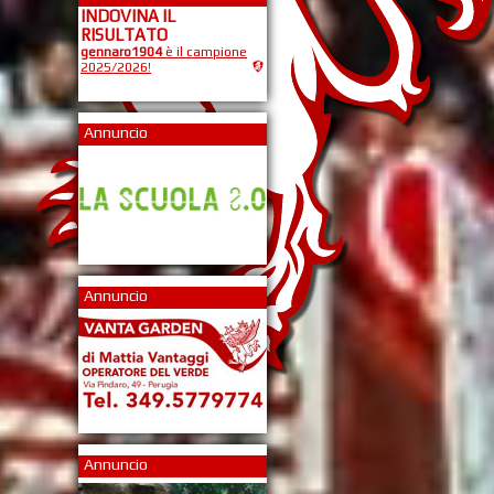
INDOVINA IL
RISULTATO
gennaro1904
è il campione
2025/2026!
Annuncio
Annuncio
Annuncio