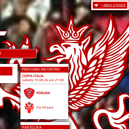
>
AREA UTENTE
I
PROSSIMO INCONTRO
COPPA ITALIA
sabato 15.08.26 ore 21:00
PERUGIA
Vis Pesaro
PARTECIPA