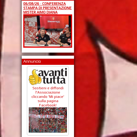
06/08/26
-
CONFERENZA
STAMPA DI PRESENTAZIONE
MISTER AIMO DIANA
Annuncio
Sostieni e diffondi
l'Associazione
cliccando 'Mi piace'
sulla pagina
Facebook!