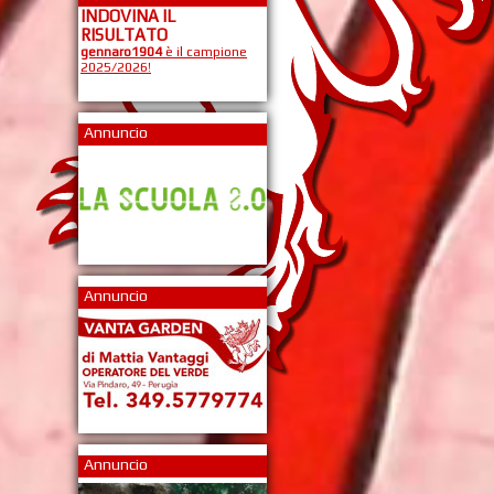
INDOVINA IL
RISULTATO
gennaro1904
è il campione
2025/2026!
Annuncio
Annuncio
Annuncio