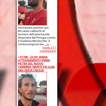
Sensazioni positive per
Riccardo Ladinetti al
termine dell’amichevole
disputata dal Perugia contro
il Guidonia Montecelio. Il
centrocampista bia
...»»
Visite 217
Commenti 0
»
07/08 - 22:04. DIANA:
ATTEGGIAMENTO PRIMA
PIETRA DEL NUOVO
CAMMINO. NIENTE PIÙ ALIBI,
ORA SERVE FIDUCIA