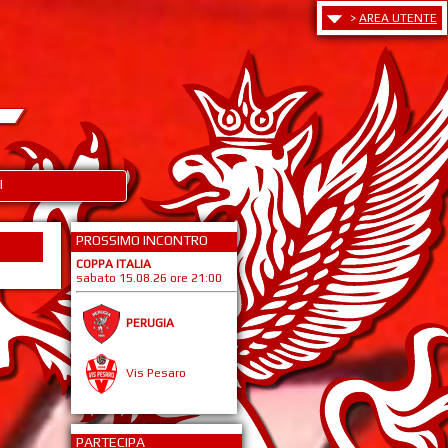
>
AREA UTENTE
I
PROSSIMO INCONTRO
COPPA ITALIA
sabato 15.08.26 ore 21:00
PERUGIA
Vis Pesaro
PARTECIPA