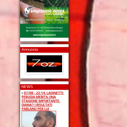
Annuncio
NEWS
»
07/08 - 22:14. LADINETTI:
PERUGIA MERITA UNA
STAGIONE IMPORTANTE.
DIANA? I RISULTATI
PARLANO PER LUI