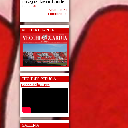
prosegue il lavoro dietro le
quint
...»»
Visite 1031
Commenti 0
VECCHIA GUARDIA
TIFO TUBE PERUGIA
I video della Curva
GALLERIA