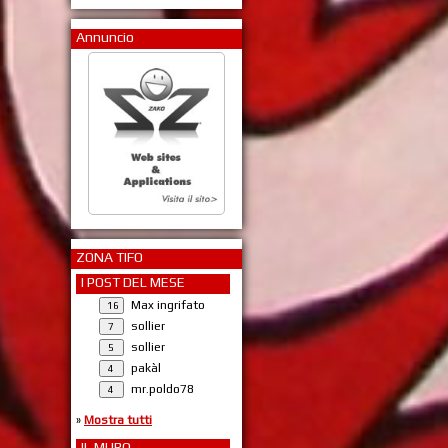
Annuncio
ZONA TIFO
I POST DEL MESE
Max ingrifato
sollier
sollier
pakàl
mr.poldo78
»
Mostra tutti
IL MURO