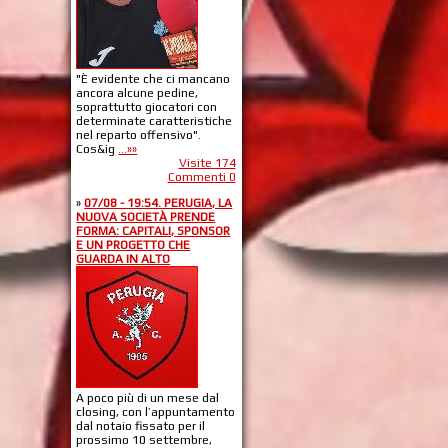
"È evidente che ci mancano
ancora alcune pedine,
soprattutto giocatori con
determinate caratteristiche
nel reparto offensivo".
Cos&ig
...»»
Visite 174
Commenti 0
»
07/08 - 19:54. PERUGIA, LA
NUOVA SOCIETÀ PRENDE
FORMA: CAPITALI, SPONSOR
E UN PROGETTO CHE
GUARDA IN ALTO
A poco più di un mese dal
closing, con l’appuntamento
dal notaio fissato per il
prossimo 10 settembre,