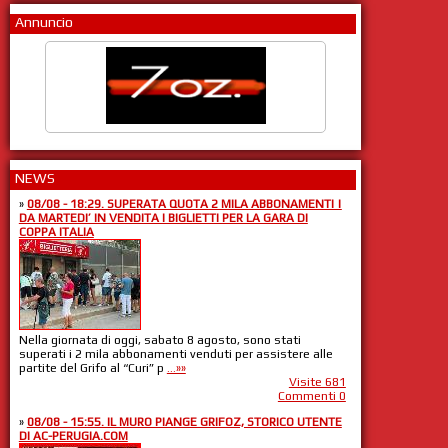
Annuncio
NEWS
»
08/08 - 18:29. SUPERATA QUOTA 2 MILA ABBONAMENTI |
DA MARTEDI’ IN VENDITA I BIGLIETTI PER LA GARA DI
COPPA ITALIA
Nella giornata di oggi, sabato 8 agosto, sono stati
superati i 2 mila abbonamenti venduti per assistere alle
partite del Grifo al “Curi” p
...»»
Visite 681
Commenti 0
»
08/08 - 15:55. IL MURO PIANGE GRIFOZ, STORICO UTENTE
DI AC-PERUGIA.COM