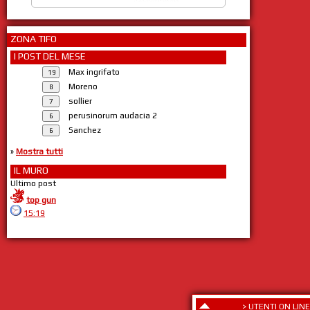
ZONA TIFO
I POST DEL MESE
Max ingrifato
Moreno
sollier
perusinorum audacia 2
Sanchez
»
Mostra tutti
IL MURO
Ultimo post
top gun
15:19
>
UTENTI ON LINE