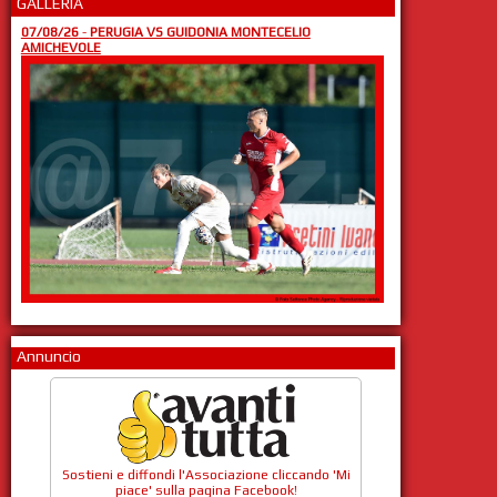
GALLERIA
07/08/26
-
PERUGIA VS GUIDONIA MONTECELIO
AMICHEVOLE
Annuncio
Sostieni e diffondi l'Associazione cliccando 'Mi
piace' sulla pagina Facebook!