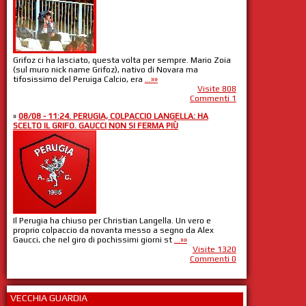
Grifoz ci ha lasciato, questa volta per sempre. Mario Zoia
(sul muro nick name Grifoz), nativo di Novara ma
tifosissimo del Peruiga Calcio, era
...»»
Visite 808
Commenti 1
»
08/08 - 11:24. PERUGIA, COLPACCIO LANGELLA: HA
SCELTO IL GRIFO. GAUCCI NON SI FERMA PIÙ
Il Perugia ha chiuso per Christian Langella. Un vero e
proprio colpaccio da novanta messo a segno da Alex
Gaucci, che nel giro di pochissimi giorni st
...»»
Visite 1320
Commenti 0
VECCHIA GUARDIA