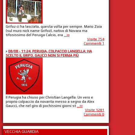
Grifoz ci ha lasciato, questa volta per sempre. Mario Zoia
(sul muro nick name Grifoz), nativo di Novara ma
tifosissimo del Peruiga Calcio, era
...»»
Visite 754
Commenti 1
»
08/08 - 11:24. PERUGIA, COLPACCIO LANGELLA: HA
SCELTO IL GRIFO. GAUCCI NON SI FERMA PIÙ
Il Perugia ha chiuso per Christian Langella. Un vero e
proprio colpaccio da novanta messo a segno da Alex
Gaucci, che nel giro di pochissimi giorni st
...»»
Visite 1281
Commenti 0
VECCHIA GUARDIA