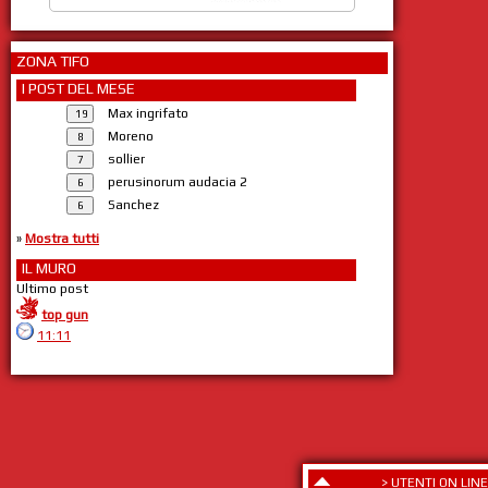
ZONA TIFO
I POST DEL MESE
Max ingrifato
Moreno
sollier
perusinorum audacia 2
Sanchez
»
Mostra tutti
IL MURO
Ultimo post
top gun
11:11
>
UTENTI ON LINE