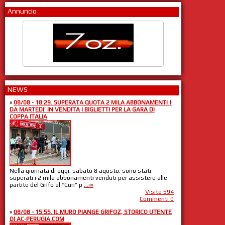
Annuncio
NEWS
»
08/08 - 18:29. SUPERATA QUOTA 2 MILA ABBONAMENTI |
DA MARTEDI’ IN VENDITA I BIGLIETTI PER LA GARA DI
COPPA ITALIA
Nella giornata di oggi, sabato 8 agosto, sono stati
superati i 2 mila abbonamenti venduti per assistere alle
partite del Grifo al “Curi” p
...»»
Visite 594
Commenti 0
»
08/08 - 15:55. IL MURO PIANGE GRIFOZ, STORICO UTENTE
DI AC-PERUGIA.COM