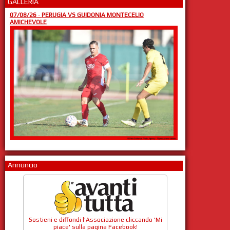
GALLERIA
07/08/26
-
PERUGIA VS GUIDONIA MONTECELIO
AMICHEVOLE
Annuncio
Sostieni e diffondi l'Associazione cliccando 'Mi
piace' sulla pagina Facebook!