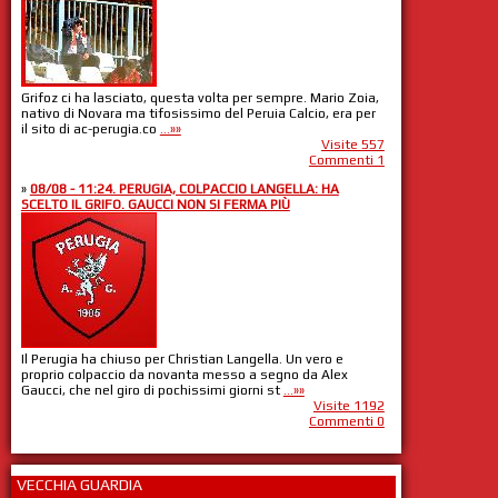
Grifoz ci ha lasciato, questa volta per sempre. Mario Zoia,
nativo di Novara ma tifosissimo del Peruia Calcio, era per
il sito di ac-perugia.co
...»»
Visite 557
Commenti 1
»
08/08 - 11:24. PERUGIA, COLPACCIO LANGELLA: HA
SCELTO IL GRIFO. GAUCCI NON SI FERMA PIÙ
Il Perugia ha chiuso per Christian Langella. Un vero e
proprio colpaccio da novanta messo a segno da Alex
Gaucci, che nel giro di pochissimi giorni st
...»»
Visite 1192
Commenti 0
VECCHIA GUARDIA