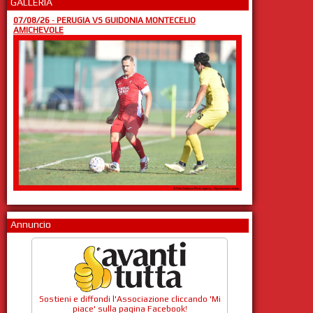
GALLERIA
07/08/26
-
PERUGIA VS GUIDONIA MONTECELIO
AMICHEVOLE
Annuncio
Sostieni e diffondi l'Associazione cliccando 'Mi
piace' sulla pagina Facebook!