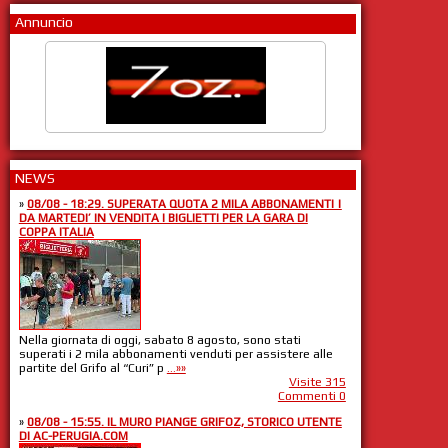
Annuncio
NEWS
»
08/08 - 18:29. SUPERATA QUOTA 2 MILA ABBONAMENTI |
DA MARTEDI’ IN VENDITA I BIGLIETTI PER LA GARA DI
COPPA ITALIA
Nella giornata di oggi, sabato 8 agosto, sono stati
superati i 2 mila abbonamenti venduti per assistere alle
partite del Grifo al “Curi” p
...»»
Visite 315
Commenti 0
»
08/08 - 15:55. IL MURO PIANGE GRIFOZ, STORICO UTENTE
DI AC-PERUGIA.COM