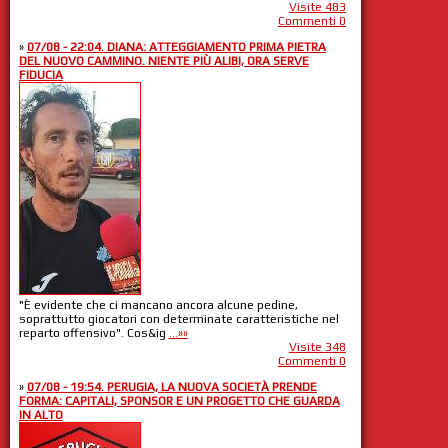
Visite 483
Commenti 0
»
07/08 - 22:04. DIANA: ATTEGGIAMENTO PRIMA PIETRA
DEL NUOVO CAMMINO. NIENTE PIÙ ALIBI, ORA SERVE
FIDUCIA
"È evidente che ci mancano ancora alcune pedine,
soprattutto giocatori con determinate caratteristiche nel
reparto offensivo". Cos&ig
...»»
Visite 348
Commenti 0
»
07/08 - 19:54. PERUGIA, LA NUOVA SOCIETÀ PRENDE
FORMA: CAPITALI, SPONSOR E UN PROGETTO CHE GUARDA
IN ALTO