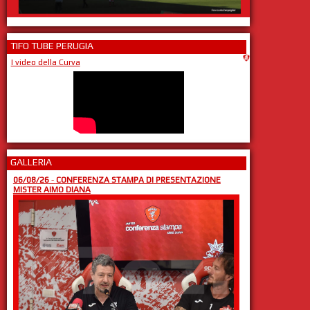
TIFO TUBE PERUGIA
I video della Curva
GALLERIA
06/08/26
-
CONFERENZA STAMPA DI PRESENTAZIONE
MISTER AIMO DIANA