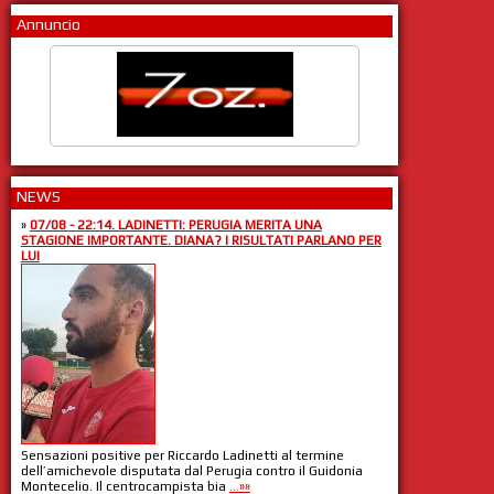
Annuncio
NEWS
»
07/08 - 22:14. LADINETTI: PERUGIA MERITA UNA
STAGIONE IMPORTANTE. DIANA? I RISULTATI PARLANO PER
LUI
Sensazioni positive per Riccardo Ladinetti al termine
dell’amichevole disputata dal Perugia contro il Guidonia
Montecelio. Il centrocampista bia
...»»