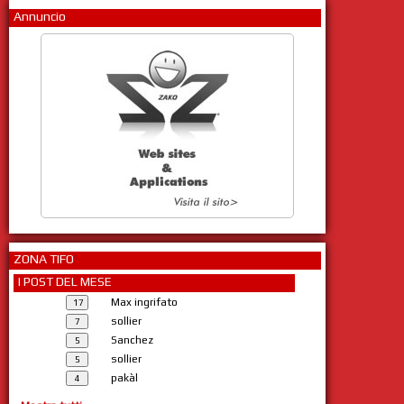
Annuncio
ZONA TIFO
I POST DEL MESE
Max ingrifato
sollier
Sanchez
sollier
pakàl