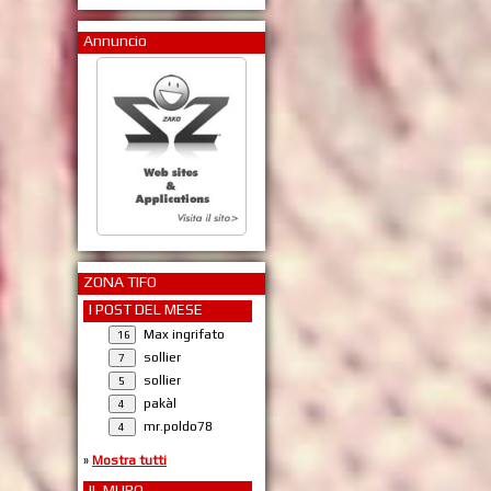
Annuncio
ZONA TIFO
I POST DEL MESE
Max ingrifato
sollier
sollier
pakàl
mr.poldo78
»
Mostra tutti
IL MURO