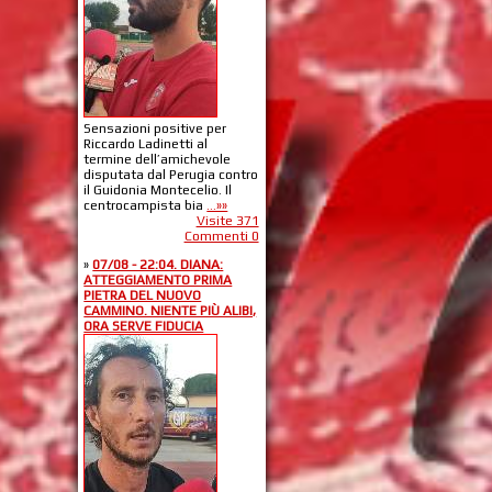
Sensazioni positive per
Riccardo Ladinetti al
termine dell’amichevole
disputata dal Perugia contro
il Guidonia Montecelio. Il
centrocampista bia
...»»
Visite 371
Commenti 0
»
07/08 - 22:04. DIANA:
ATTEGGIAMENTO PRIMA
PIETRA DEL NUOVO
CAMMINO. NIENTE PIÙ ALIBI,
ORA SERVE FIDUCIA