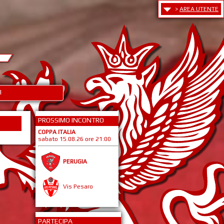
>
AREA UTENTE
I
PROSSIMO INCONTRO
COPPA ITALIA
sabato 15.08.26 ore 21:00
PERUGIA
Vis Pesaro
PARTECIPA