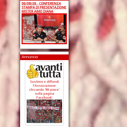
06/08/26
-
CONFERENZA
STAMPA DI PRESENTAZIONE
MISTER AIMO DIANA
Annuncio
Sostieni e diffondi
l'Associazione
cliccando 'Mi piace'
sulla pagina
Facebook!