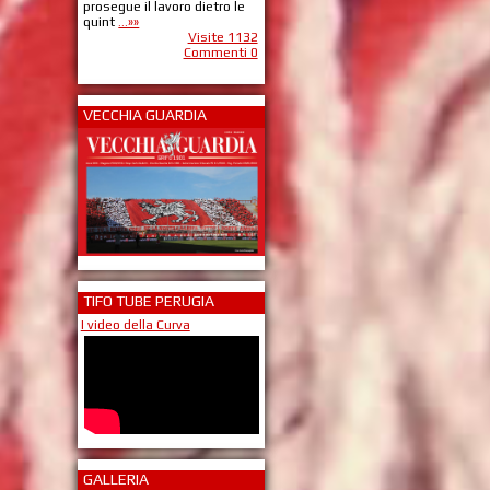
prosegue il lavoro dietro le
quint
...»»
Visite 1132
Commenti 0
VECCHIA GUARDIA
TIFO TUBE PERUGIA
I video della Curva
GALLERIA