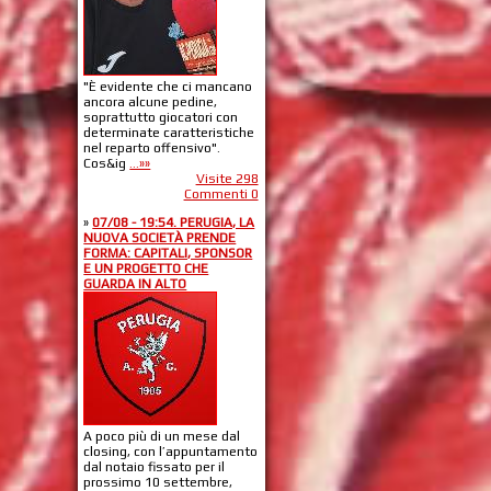
"È evidente che ci mancano
ancora alcune pedine,
soprattutto giocatori con
determinate caratteristiche
nel reparto offensivo".
Cos&ig
...»»
Visite 298
Commenti 0
»
07/08 - 19:54. PERUGIA, LA
NUOVA SOCIETÀ PRENDE
FORMA: CAPITALI, SPONSOR
E UN PROGETTO CHE
GUARDA IN ALTO
A poco più di un mese dal
closing, con l’appuntamento
dal notaio fissato per il
prossimo 10 settembre,