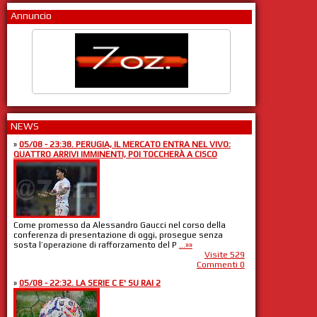
Annuncio
NEWS
»
05/08 - 23:38. PERUGIA, IL MERCATO ENTRA NEL VIVO:
QUATTRO ARRIVI IMMINENTI, POI TOCCHERÀ A CISCO
Come promesso da Alessandro Gaucci nel corso della
conferenza di presentazione di oggi, prosegue senza
sosta l’operazione di rafforzamento del P
...»»
Visite 529
Commenti 0
»
05/08 - 22:32. LA SERIE C E' SU RAI 2