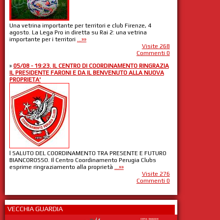
Una vetrina importante per territori e club Firenze, 4
agosto. La Lega Pro in diretta su Rai 2: una vetrina
importante per i territori
...»»
Visite 268
Commenti 0
»
05/08 - 19:23. IL CENTRO DI COORDINAMENTO RINGRAZIA
IL PRESIDENTE FARONI E DA IL BENVENUTO ALLA NUOVA
PROPRIETA'
l SALUTO DEL COORDINAMENTO TRA PRESENTE E FUTURO
BIANCOROSSO. Il Centro Coordinamento Perugia Clubs
esprime ringraziamento alla proprietà
...»»
Visite 276
Commenti 0
VECCHIA GUARDIA