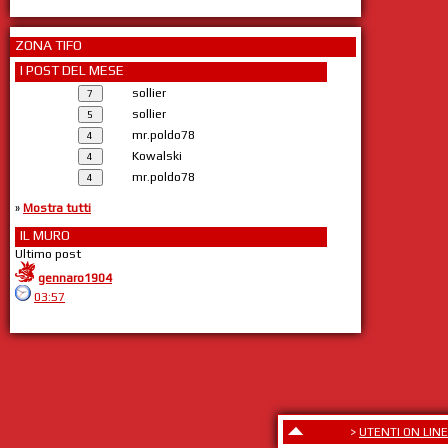
ZONA TIFO
I POST DEL MESE
sollier
sollier
mr.poldo78
Kowalski
mr.poldo78
»
Mostra tutti
IL MURO
Ultimo post
gennaro1904
03:57
>
UTENTI ON LINE