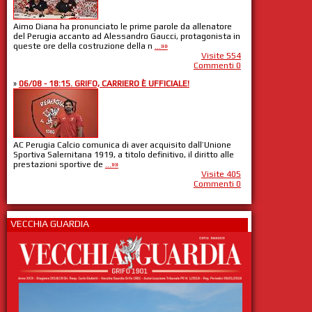
Aimo Diana ha pronunciato le prime parole da allenatore
del Perugia accanto ad Alessandro Gaucci, protagonista in
queste ore della costruzione della n
...»»
Visite 554
Commenti 0
»
06/08 - 18:15. GRIFO, CARRIERO È UFFICIALE!
AC Perugia Calcio comunica di aver acquisito dall’Unione
Sportiva Salernitana 1919, a titolo definitivo, il diritto alle
prestazioni sportive de
...»»
Visite 405
Commenti 0
VECCHIA GUARDIA