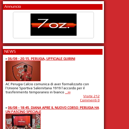
Annuncio
NEWS
»
06/08 - 20:15. PERUGIA, UFFICIALE QUIRINI
AC Perugia Calcio comunica di aver formalizzato con
l’Unione Sportiva Salernitana 1919 l’accordo per il
trasferimento temporaneo in bianco
...»»
Visite 212
Commenti 0
»
06/08 - 18:45. DIANA APRE IL NUOVO CORSO: PERUGIA HA
UN FASCINO SPECIALE