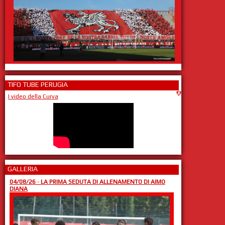
TIFO TUBE PERUGIA
I video della Curva
GALLERIA
04/08/26
-
LA PRIMA SEDUTA DI ALLENAMENTO DI AIMO
DIANA