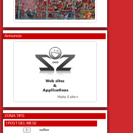
Annuncio
ZONA TIFO
I POST DEL MESE
sollier