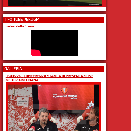
TIFO TUBE PERUGIA
I video della Curva
GALLERIA
06/08/26
-
CONFERENZA STAMPA DI PRESENTAZIONE
MISTER AIMO DIANA