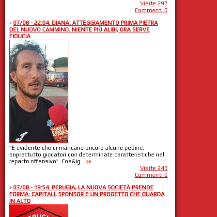
Visite 297
Commenti 0
»
07/08 - 22:04. DIANA: ATTEGGIAMENTO PRIMA PIETRA
DEL NUOVO CAMMINO. NIENTE PIÙ ALIBI, ORA SERVE
FIDUCIA
"È evidente che ci mancano ancora alcune pedine,
soprattutto giocatori con determinate caratteristiche nel
reparto offensivo". Cos&ig
...»»
Visite 243
Commenti 0
»
07/08 - 19:54. PERUGIA, LA NUOVA SOCIETÀ PRENDE
FORMA: CAPITALI, SPONSOR E UN PROGETTO CHE GUARDA
IN ALTO