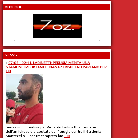
Annuncio
NEWS
»
07/08 - 22:14. LADINETTI: PERUGIA MERITA UNA
STAGIONE IMPORTANTE. DIANA? I RISULTATI PARLANO PER
LUI
Sensazioni positive per Riccardo Ladinetti al termine
dell’amichevole disputata dal Perugia contro il Guidonia
Montecelio. Il centrocampista bia
...»»