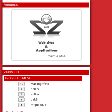
Annuncio
ZONA TIFO
I POST DEL MESE
Max ingrifato
sollier
sollier
pakàl
mr.poldo78