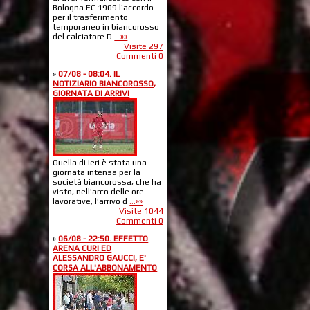
Bologna FC 1909 l’accordo
per il trasferimento
temporaneo in biancorosso
del calciatore D
...»»
Visite 297
Commenti 0
»
07/08 - 08:04. IL
NOTIZIARIO BIANCOROSSO,
GIORNATA DI ARRIVI
Quella di ieri è stata una
giornata intensa per la
società biancorossa, che ha
visto, nell'arco delle ore
lavorative, l'arrivo d
...»»
Visite 1044
Commenti 0
»
06/08 - 22:50. EFFETTO
ARENA CURI ED
ALESSANDRO GAUCCI, E'
CORSA ALL'ABBONAMENTO