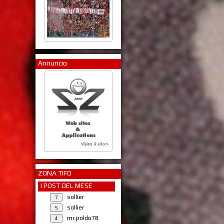
Annuncio
ZONA TIFO
I POST DEL MESE
sollier
sollier
mr.poldo78