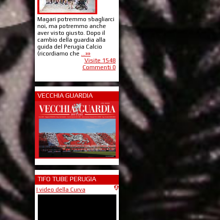
Magari potremmo sbagliarci
noi, ma potremmo anche
aver visto giusto. Dopo il
cambio della guardia alla
guida del Perugia Calcio
(ricordiamo che
...»»
Visite 1548
Commenti 0
VECCHIA GUARDIA
TIFO TUBE PERUGIA
I video della Curva