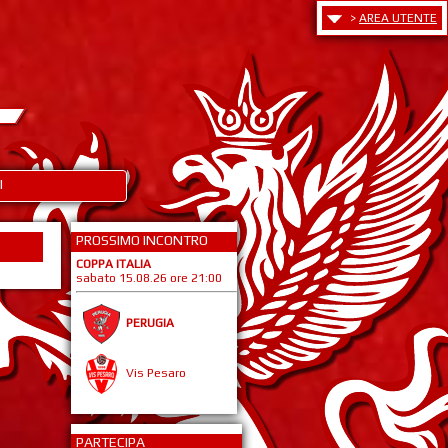
>
AREA UTENTE
I
PROSSIMO INCONTRO
COPPA ITALIA
sabato 15.08.26 ore 21:00
PERUGIA
Vis Pesaro
PARTECIPA