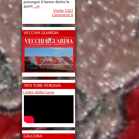
prosegue il lavoro dietro le
quint
...»»
Visite 1207
Commenti 0
VECCHIA GUARDIA
TIFO TUBE PERUGIA
I video della Curva
GALLERIA