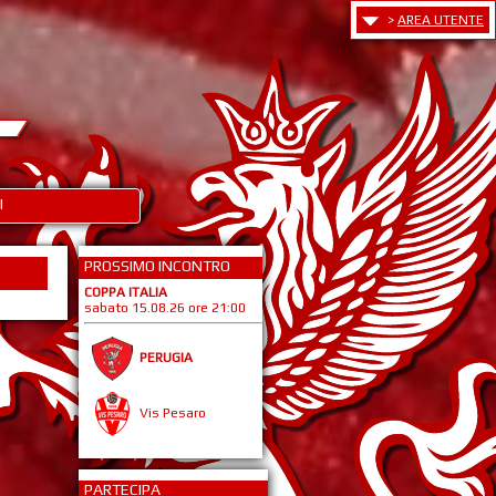
>
AREA UTENTE
I
PROSSIMO INCONTRO
COPPA ITALIA
sabato 15.08.26 ore 21:00
PERUGIA
Vis Pesaro
PARTECIPA