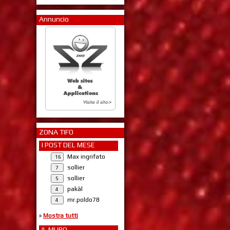
Annuncio
ZONA TIFO
I POST DEL MESE
Max ingrifato
sollier
sollier
pakàl
mr.poldo78
»
Mostra tutti
IL MURO