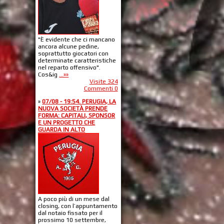
"È evidente che ci mancano
ancora alcune pedine,
soprattutto giocatori con
determinate caratteristiche
nel reparto offensivo".
Cos&ig
...»»
Visite 324
Commenti 0
»
07/08 - 19:54. PERUGIA, LA
NUOVA SOCIETÀ PRENDE
FORMA: CAPITALI, SPONSOR
E UN PROGETTO CHE
GUARDA IN ALTO
A poco più di un mese dal
closing, con l’appuntamento
dal notaio fissato per il
prossimo 10 settembre,