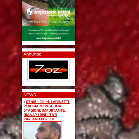
Annuncio
NEWS
»
07/08 - 22:14. LADINETTI:
PERUGIA MERITA UNA
STAGIONE IMPORTANTE.
DIANA? I RISULTATI
PARLANO PER LUI