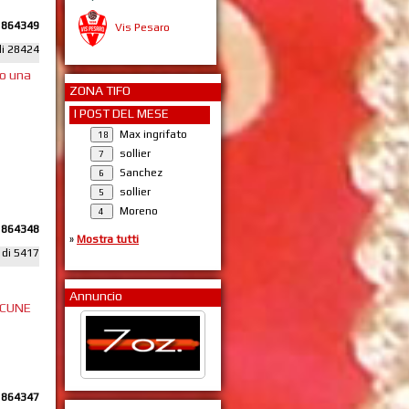
1864349
Vis Pesaro
i 28424
po una
ZONA TIFO
I POST DEL MESE
Max ingrifato
sollier
Sanchez
sollier
Moreno
1864348
»
Mostra tutti
di 5417
Annuncio
LCUNE
1864347