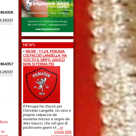
1864358
o che si
i 29337
NEWS
»
08/08 - 11:24. PERUGIA,
COLPACCIO LANGELLA: HA
SCELTO IL GRIFO. GAUCCI
NON SI FERMA PIÙ
1864357
i 29337
Il Perugia ha chiuso per
Christian Langella. Un vero e
proprio colpaccio da
novanta messo a segno da
ioni.
Alex Gaucci, che nel giro di
pochissimi giorni st
...»»
 in
Visite 686
Commenti 0