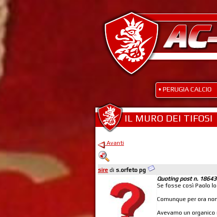
• PERUGIA CALCIO
IL
MURO DEI TIFOSI
Avanti
sire
di
s.orfeto pg
Quoting post n. 18643
Se fosse così Paolo lo 
Comunque per ora non 
Avevamo un organico ri