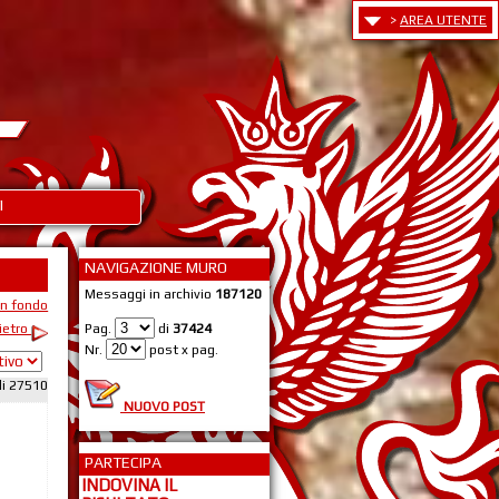
>
AREA UTENTE
I
NAVIGAZIONE MURO
Messaggi in archivio
187120
in fondo
ietro
Pag.
di
37424
Nr.
post x pag.
i 27510
NUOVO POST
PARTECIPA
INDOVINA IL