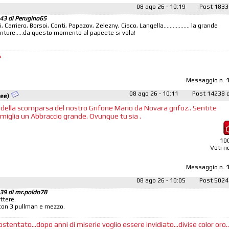
08 ago 26 - 10:19 Post 1833 
43 di Perugino65
 Carriero, Borsoi, Conti, Papazov, Zelezny, Cisco, Langella................. la grande
 cinture.....da questo momento al papeete si vola!
?
Messaggio n.
08 ago 26 - 10:11 Post 14238 d
eee)
ella scomparsa del nostro Grifone Mario da Novara grifoz.. Sentite
miglia un Abbraccio grande. Ovunque tu sia .
10
Voti ri
Messaggio n.
08 ago 26 - 10:05 Post 5024 
39 di mr.poldo78
ttere.
con 3 pullman e mezzo.
ostentato...dopo anni di miserie voglio essere invidiato...divise color oro..