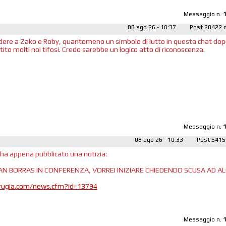
Messaggio n.
08 ago 26 - 10:37 Post 28422 d
dere a Zako e Roby, quantomeno un simbolo di lutto in questa chat do
tito molti noi tifosi. Credo sarebbe un logico atto di riconoscenza.
Messaggio n.
08 ago 26 - 10:33 Post 5415 
ha appena pubblicato una notizia:
AN BORRAS IN CONFERENZA, VORREI INIZIARE CHIEDENDO SCUSA AD A
rugia.com/news.cfm?id=13794
Messaggio n.