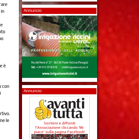
rare
Annuncio
 in
re
nto
no
me è
o con
Annuncio
i
rtivo.
ne le
Sostieni e diffondi
l'Associazione cliccando 'Mi
piace' sulla pagina Facebook!