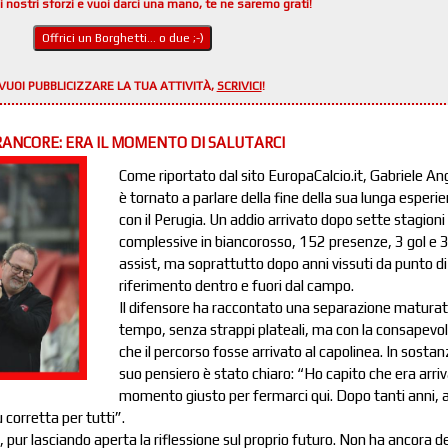
i nostri sforzi e vuoi darci una mano, te ne saremo grati!
Offrici un Borghetti... o due ;-)
VUOI PUBBLICIZZARE LA TUA ATTIVITÀ,
SCRIVICI
!
ANCORE: ERA IL MOMENTO DI SALUTARCI
Come riportato dal sito EuropaCalcio.it, Gabriele An
è tornato a parlare della fine della sua lunga esperi
con il Perugia. Un addio arrivato dopo sette stagioni
complessive in biancorosso, 152 presenze, 3 gol e 
assist, ma soprattutto dopo anni vissuti da punto di
riferimento dentro e fuori dal campo.
Il difensore ha raccontato una separazione maturat
tempo, senza strappi plateali, ma con la consapevo
che il percorso fosse arrivato al capolinea. In sostanz
suo pensiero è stato chiaro: “Ho capito che era arriva
momento giusto per fermarci qui. Dopo tanti anni, 
 corretta per tutti”.
, pur lasciando aperta la riflessione sul proprio futuro. Non ha ancora d