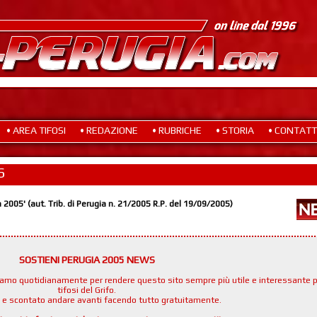
• AREA TIFOSI
• REDAZIONE
• RUBRICHE
• STORIA
• CONTATT
S
a 2005' (aut. Trib. di Perugia n. 21/2005 R.P. del 19/09/2005)
SOSTIENI PERUGIA 2005 NEWS
namo quotidianamente per rendere questo sito sempre più utile e interessante p
tifosi del Grifo.
e e scontato andare avanti facendo tutto gratuitamente.