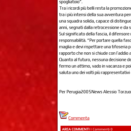
spogliatoio”.
Tra i ricordi più belli resta la promoz
tra i più intensi della sua avventura p
una squadra solida, capace di distinguer
anni, segnati dalla retrocessione e da 
Sul significato della fascia, il difenso
responsabilità. “Per portare quella fas
maglia e devi rispettare una tifoseria 
rapporto che non si chiude con l’addio a
Quanto al futuro, nessuna decisione d
fermo un attimo, vado in vacanza e poi 
saluta uno dei volti più rappresentativi 
Per Perugia2005News Alessio Torzuol
Commenta
AREA COMMENTI
| Commenti 0