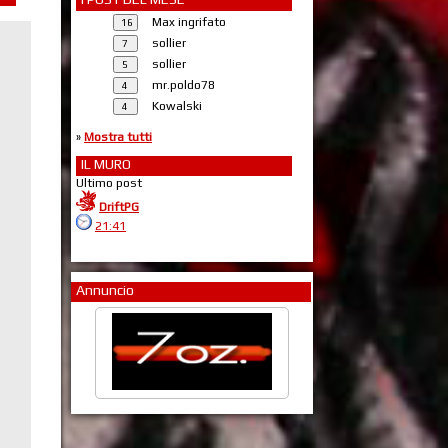
Max ingrifato
sollier
sollier
mr.poldo78
Kowalski
»
Mostra tutti
IL MURO
Ultimo post
DriftPG
21:41
Annuncio