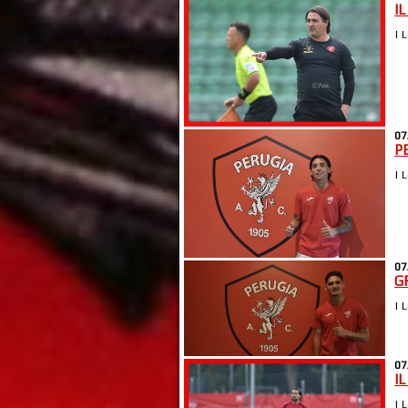
I
| 
07
P
| 
07
G
| 
07
I
| 