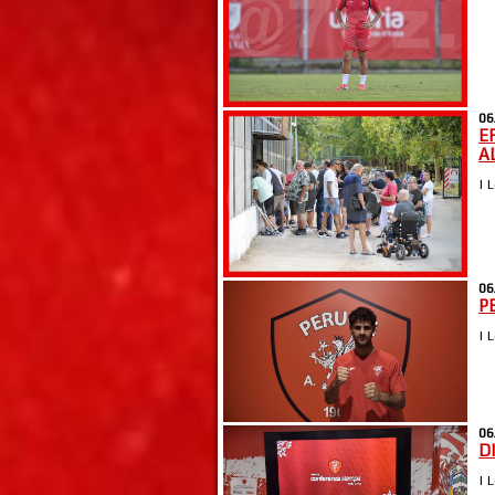
06
E
A
| 
06
P
| 
06
D
| 