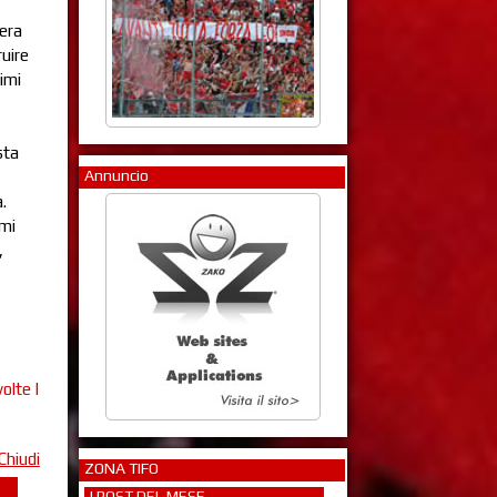
dera
ruire
timi
sta
Annuncio
.
 mi
,
olte |
Chiudi
ZONA TIFO
I POST DEL MESE