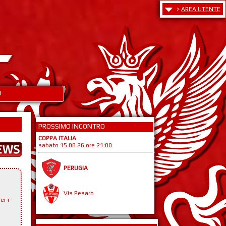
>
AREA UTENTE
I
PROSSIMO INCONTRO
COPPA ITALIA
sabato 15.08.26 ore 21:00
PERUGIA
Vis Pesaro
er i