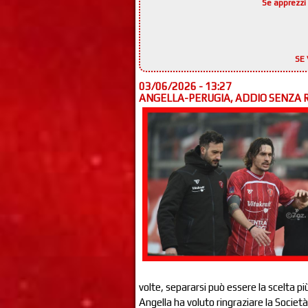
Se apprezzi 
SE 
03/06/2026 - 13:27
ANGELLA-PERUGIA, ADDIO SENZA R
volte, separarsi può essere la scelta più
Angella ha voluto ringraziare la Società