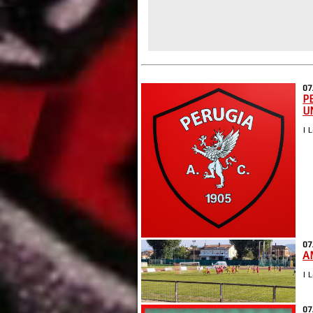
07
P
U
| 
07
A
| 
07