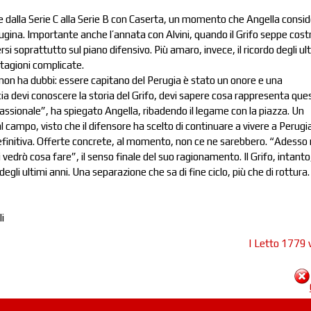
ione dalla Serie C alla Serie B con Caserta, un momento che Angella consi
erugina. Importante anche l’annata con Alvini, quando il Grifo seppe cost
si soprattutto sul piano difensivo. Più amaro, invece, il ricordo degli ul
stagioni complicate.
re non ha dubbi: essere capitano del Perugia è stato un onore e una
cia devi conoscere la storia del Grifo, devi sapere cosa rappresenta que
passionale”, ha spiegato Angella, ribadendo il legame con la piazza. Un
l campo, visto che il difensore ha scelto di continuare a vivere a Perugia
efinitiva. Offerte concrete, al momento, non ce ne sarebbero. “Adesso
vedrò cosa fare”, il senso finale del suo ragionamento. Il Grifo, intanto
degli ultimi anni. Una separazione che sa di fine ciclo, più che di rottura.
i
| Letto 1779 v