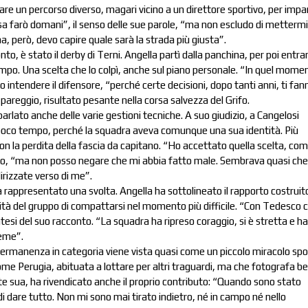
iare un percorso diverso, magari vicino a un direttore sportivo, per impa
 farò domani”, il senso delle sue parole, “ma non escludo di mettermi
a, però, devo capire quale sarà la strada più giusta”.
nto, è stato il derby di Terni. Angella partì dalla panchina, per poi entra
empo. Una scelta che lo colpì, anche sul piano personale. “In quel mome
 intendere il difensore, “perché certe decisioni, dopo tanti anni, ti fan
el pareggio, risultato pesante nella corsa salvezza del Grifo.
parlato anche delle varie gestioni tecniche. A suo giudizio, a Cangelosi
poco tempo, perché la squadra aveva comunque una sua identità. Più
con la perdita della fascia da capitano. “Ho accettato quella scelta, co
iero, “ma non posso negare che mi abbia fatto male. Sembrava quasi che
irizzate verso di me”.
a rappresentato una svolta. Angella ha sottolineato il rapporto costruit
pacità del gruppo di compattarsi nel momento più difficile. “Con Tedesco c
tesi del suo racconto. “La squadra ha ripreso coraggio, si è stretta e ha
ieme”.
permanenza in categoria viene vista quasi come un piccolo miracolo spo
me Perugia, abituata a lottare per altri traguardi, ma che fotografa be
rte sua, ha rivendicato anche il proprio contributo: “Quando sono stato
 dare tutto. Non mi sono mai tirato indietro, né in campo né nello