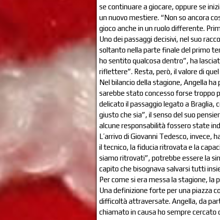
se continuare a giocare, oppure se iniz
un nuovo mestiere. “Non so ancora cosa
gioco anche in un ruolo differente. Prim
Uno dei passaggi decisivi, nel suo racco
soltanto nella parte finale del primo t
ho sentito qualcosa dentro”, ha lasciato
riflettere”. Resta, però, il valore di qu
Nel bilancio della stagione, Angella ha 
sarebbe stato concesso forse troppo 
delicato il passaggio legato a Braglia, 
giusto che sia”, il senso del suo pens
alcune responsabilità fossero state ind
L’arrivo di Giovanni Tedesco, invece, h
il tecnico, la fiducia ritrovata e la ca
siamo ritrovati”, potrebbe essere la sin
capito che bisognava salvarsi tutti ins
Per come si era messa la stagione, la 
Una definizione forte per una piazza co
difficoltà attraversate. Angella, da pa
chiamato in causa ho sempre cercato di