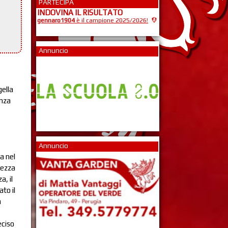
PARTECIPA
INDOVINA IL RISULTATO
gennaro1904
è il campione 2025/2026!
Annuncio
gella
enza
3
Annuncio
a nel
lezza
a, il
to il
a
eciso