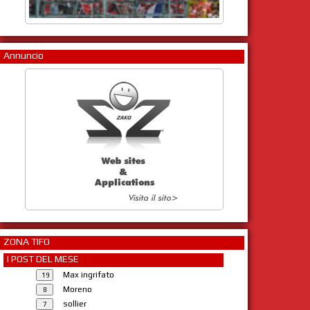
Annuncio
ZONA TIFO
I POST DEL MESE
Max ingrifato
Moreno
sollier