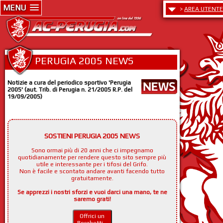
MENU
>
AREA UTENTE
PERUGIA 2005 NEWS
Notizie a cura del periodico sportivo 'Perugia
2005' (aut. Trib. di Perugia n. 21/2005 R.P. del
19/09/2005)
SOSTIENI PERUGIA 2005 NEWS
Sono ormai più di 20 anni che ci impegnamo
quotidianamente per rendere questo sito sempre più
utile e interessante per i tifosi del Grifo.
Non è facile e scontato andare avanti facendo tutto
gratuitamente.
Se apprezzi i nostri sforzi e vuoi darci una mano, te ne
saremo grati!
Offrici un