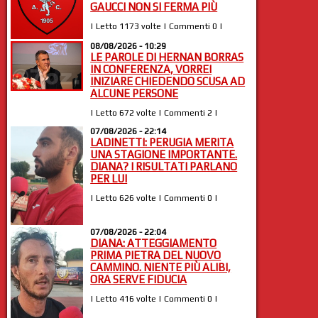
GAUCCI NON SI FERMA PIÙ
| Letto 1173 volte | Commenti 0 |
08/08/2026 - 10:29
LE PAROLE DI HERNAN BORRAS
IN CONFERENZA, VORREI
INIZIARE CHIEDENDO SCUSA AD
ALCUNE PERSONE
| Letto 672 volte | Commenti 2 |
07/08/2026 - 22:14
LADINETTI: PERUGIA MERITA
UNA STAGIONE IMPORTANTE.
DIANA? I RISULTATI PARLANO
PER LUI
| Letto 626 volte | Commenti 0 |
07/08/2026 - 22:04
DIANA: ATTEGGIAMENTO
PRIMA PIETRA DEL NUOVO
CAMMINO. NIENTE PIÙ ALIBI,
ORA SERVE FIDUCIA
| Letto 416 volte | Commenti 0 |