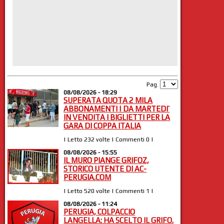
Pag.
08/08/2026 - 18:29
SUPERATA QUOTA 2 MILA
ABBONAMENTI | DA MARTEDI’
IN VENDITA I BIGLIETTI PER LA
GARA DI COPPA ITALIA
| Letto 232 volte | Commenti 0 |
08/08/2026 - 15:55
IL MURO PIANGE GRIFOZ,
STORICO UTENTE DI AC-
PERUGIA.COM
| Letto 520 volte | Commenti 1 |
08/08/2026 - 11:24
PERUGIA, COLPACCIO
LANGELLA: HA SCELTO IL GRIFO.