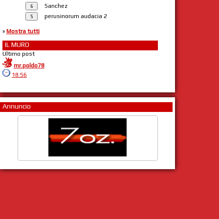
Sanchez
perusinorum audacia 2
»
Mostra tutti
IL MURO
Ultimo post
mr.poldo78
18:56
Annuncio