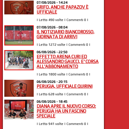
07/08/2026 - 14:24
GRIFO, ANCHE PAPAZOV È
UFFICIALE
| Letto 490 volte | Commenti 0 |
07/08/2026 - 08:04
IL NOTIZIARIO BIANCOROSSO,
GIORNATA DI ARRIVI
| Letto 1272 volte | Commenti 0 |
06/08/2026 - 22:50
EFFETTO ARENA CURI ED
ALESSANDRO GAUCCI, E' CORSA
ALL'ABBONAMENTO
| Letto 1800 volte | Commenti 0 |
06/08/2026 - 20:15
PERUGIA, UFFICIALE QUIRINI
| Letto 628 volte | Commenti 0 |
06/08/2026 - 18:45
DIANA APRE IL NUOVO CORSO:
PERUGIA HA UN FASCINO
SPECIALE
| Letto 941 volte | Commenti 0 |