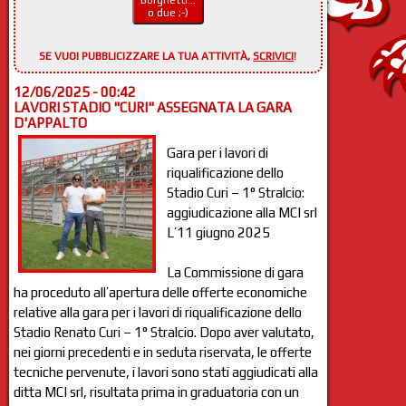
Borghetti...
o due ;-)
SE VUOI PUBBLICIZZARE LA TUA ATTIVITÀ,
SCRIVICI
!
12/06/2025 - 00:42
LAVORI STADIO "CURI" ASSEGNATA LA GARA
D'APPALTO
Gara per i lavori di
riqualificazione dello
Stadio Curi – 1° Stralcio:
aggiudicazione alla MCI srl
L’11 giugno 2025
La Commissione di gara
ha proceduto all’apertura delle offerte economiche
relative alla gara per i lavori di riqualificazione dello
Stadio Renato Curi – 1° Stralcio. Dopo aver valutato,
nei giorni precedenti e in seduta riservata, le offerte
tecniche pervenute, i lavori sono stati aggiudicati alla
ditta MCI srl, risultata prima in graduatoria con un