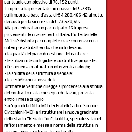
punteggio complessivo di 76,152 punti.
L’impresa ha presentato un ribasso del 9,23%
sull’importo a base d’asta di € 4.280.466,42 al netto
dei costi per la sicurezza di € 73.630,60.
Alla procedura hanno partecipato 16 imprese,
provenienti da diverse parti d’Italia. L’offerta della
MCI si è distinta per completezza e coerenza con i
criteri previsti dal bando, che includevano:
• la qualità del piano di gestione del cantiere;
• le soluzioni tecnologiche e costruttive proposte;
• l’esperienza maturata in interventi analoghi;
• la solidità della struttura aziendale;
• le certificazioni possedute.
Ultimate le verifiche di legge si procederà alla stipula
del contratto e alla consegna dei lavori, prevista
entro il mese di luglio.
Sarà quindi la Ditta MCI dei Fratelli Carlo e Simone
Civicchioni (MCI) a ristrutturare la nuova gradinata
dello stadio "Renato Curi", la ditta, specializzata nel
rafforzamento e messa a norma della struttura in
acciaio, aveva partecipato anche alla