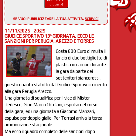
Borghetti...
o due ;-)
SE VUOI PUBBLICIZZARE LA TUA ATTIVITÀ,
SCRIVICI
!
11/11/2025 - 20:29
GIUDICE SPORTIVO 13^ GIORNATA, ECCO LE
SANZIONI PER PERUGIA, AREZZO E TORRES
Costa 600 Euro di multa il
lancio di due bottigliette di
plastica in campo durante
la gara da parte dei
sostenitori biancorossi,
questo quanto stabilito dal Giudice Sportivo in merito
alla gara Perugia Arezzo.
Una giornata di squalifica per il vice di Mister
Tedesco, Gian Marco Ortolani, espulso nel corso
della gara, ed una giornata a Giacomo Manzari,
espulso per doppio giallo. Per Torrasi arriva la terza
ammonizione stagionale.
Ma ecco il quadro completo delle sanzioni dopo