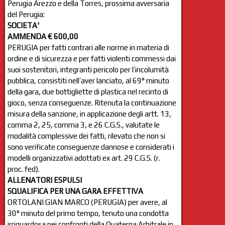
Perugia Arezzo e della Torres, prossima avversaria
del Perugia:
SOCIETA'
AMMENDA € 600,00
PERUGIA per fatti contrari alle norme in materia di
ordine e di sicurezza e per fatti violenti commessi dai
suoi sostenitori, integranti pericolo per l’incolumità
pubblica, consistiti nell’aver lanciato, al 69° minuto
della gara, due bottigliette di plastica nel recinto di
gioco, senza conseguenze. Ritenuta la continuazione
misura della sanzione, in applicazione degli artt. 13,
comma 2, 25, comma 3, e 26 C.G.S., valutate le
modalità complessive dei fatti, rilevato che non si
sono verificate conseguenze dannose e considerati i
modelli organizzativi adottati ex art. 29 C.G.S. (r.
proc. fed).
ALLENATORI ESPULSI
SQUALIFICA PER UNA GARA EFFETTIVA
ORTOLANI GIAN MARCO (PERUGIA) per avere, al
30° minuto del primo tempo, tenuto una condotta
irriguardosa nei confronti della Quaterna Arbitrale in