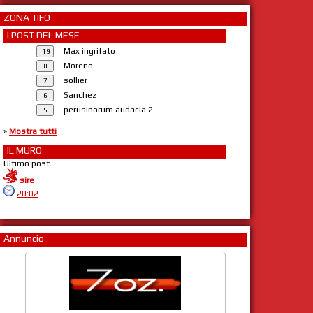
ZONA TIFO
I POST DEL MESE
Max ingrifato
Moreno
sollier
Sanchez
perusinorum audacia 2
»
Mostra tutti
IL MURO
Ultimo post
sire
20:02
Annuncio