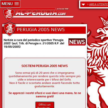
MENU
>
AREA UTENTE
PERUGIA 2005 NEWS
Notizie a cura del periodico sportivo 'Perugia
2005' (aut. Trib. di Perugia n. 21/2005 R.P. del
19/09/2005)
SOSTIENI PERUGIA 2005 NEWS
Sono ormai più di 20 anni che ci impegnamo
quotidianamente per rendere questo sito sempre più
utile e interessante per i tifosi del Grifo.
Non è facile e scontato andare avanti facendo tutto
gratuitamente.
Se apprezzi i nostri sforzi e vuoi darci una mano, te ne
saremo grati!
Offrici un