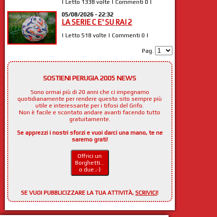
| Letto 1338 volte | Commenti 0 |
05/08/2026 - 22:32
LA SERIE C E' SU RAI 2
| Letto 518 volte | Commenti 0 |
Pag.
SOSTIENI PERUGIA 2005 NEWS
Sono ormai più di 20 anni che ci impegnamo
quotidianamente per rendere questo sito sempre più
utile e interessante per i tifosi del Grifo.
Non è facile e scontato andare avanti facendo tutto
gratuitamente.
Se apprezzi i nostri sforzi e vuoi darci una mano, te ne
saremo grati!
Offrici un
Borghetti...
o due ;-)
SE VUOI PUBBLICIZZARE LA TUA ATTIVITÀ,
SCRIVICI
!