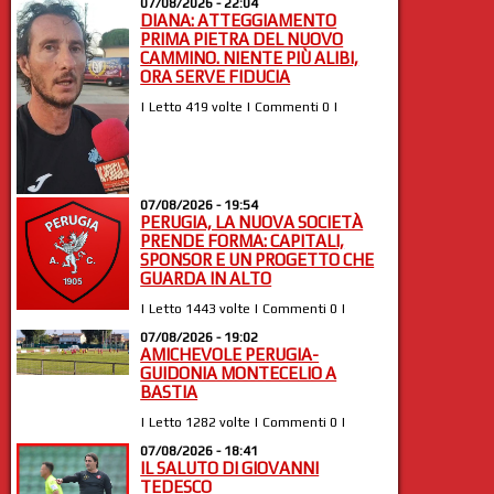
07/08/2026 - 22:04
DIANA: ATTEGGIAMENTO
PRIMA PIETRA DEL NUOVO
CAMMINO. NIENTE PIÙ ALIBI,
ORA SERVE FIDUCIA
| Letto 419 volte | Commenti 0 |
07/08/2026 - 19:54
PERUGIA, LA NUOVA SOCIETÀ
PRENDE FORMA: CAPITALI,
SPONSOR E UN PROGETTO CHE
GUARDA IN ALTO
| Letto 1443 volte | Commenti 0 |
07/08/2026 - 19:02
AMICHEVOLE PERUGIA-
GUIDONIA MONTECELIO A
BASTIA
| Letto 1282 volte | Commenti 0 |
07/08/2026 - 18:41
IL SALUTO DI GIOVANNI
TEDESCO