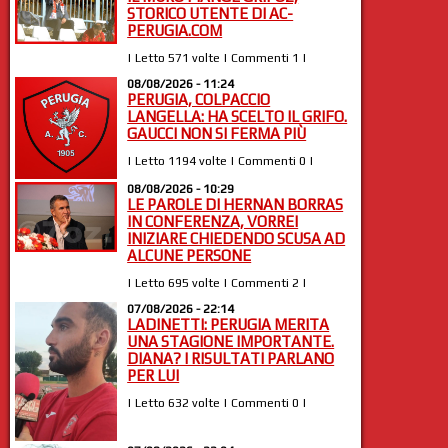
STORICO UTENTE DI AC-
PERUGIA.COM
| Letto 571 volte | Commenti 1 |
08/08/2026 - 11:24
PERUGIA, COLPACCIO
LANGELLA: HA SCELTO IL GRIFO.
GAUCCI NON SI FERMA PIÙ
| Letto 1194 volte | Commenti 0 |
08/08/2026 - 10:29
LE PAROLE DI HERNAN BORRAS
IN CONFERENZA, VORREI
INIZIARE CHIEDENDO SCUSA AD
ALCUNE PERSONE
| Letto 695 volte | Commenti 2 |
07/08/2026 - 22:14
LADINETTI: PERUGIA MERITA
UNA STAGIONE IMPORTANTE.
DIANA? I RISULTATI PARLANO
PER LUI
| Letto 632 volte | Commenti 0 |