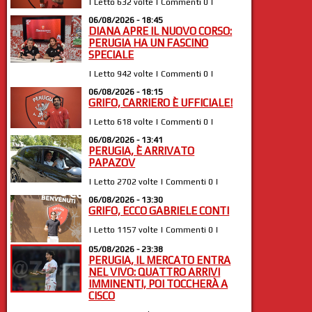
| Letto 632 volte | Commenti 0 |
06/08/2026 - 18:45
DIANA APRE IL NUOVO CORSO:
PERUGIA HA UN FASCINO
SPECIALE
| Letto 942 volte | Commenti 0 |
06/08/2026 - 18:15
GRIFO, CARRIERO È UFFICIALE!
| Letto 618 volte | Commenti 0 |
06/08/2026 - 13:41
PERUGIA, È ARRIVATO
PAPAZOV
| Letto 2702 volte | Commenti 0 |
06/08/2026 - 13:30
GRIFO, ECCO GABRIELE CONTI
| Letto 1157 volte | Commenti 0 |
05/08/2026 - 23:38
PERUGIA, IL MERCATO ENTRA
NEL VIVO: QUATTRO ARRIVI
IMMINENTI, POI TOCCHERÀ A
CISCO