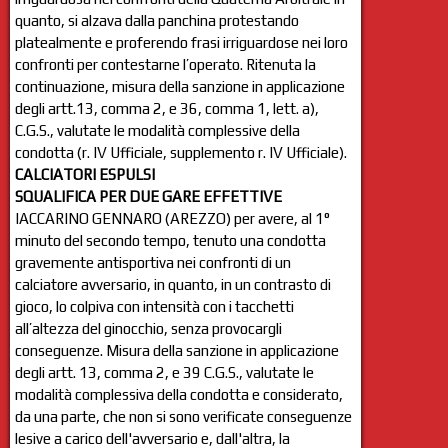
quanto, si alzava dalla panchina protestando
platealmente e proferendo frasi irriguardose nei loro
confronti per contestarne l’operato. Ritenuta la
continuazione, misura della sanzione in applicazione
degli artt.13, comma 2, e 36, comma 1, lett. a),
C.G.S., valutate le modalità complessive della
condotta (r. IV Ufficiale, supplemento r. IV Ufficiale).
CALCIATORI ESPULSI
SQUALIFICA PER DUE GARE EFFETTIVE
IACCARINO GENNARO (AREZZO) per avere, al 1°
minuto del secondo tempo, tenuto una condotta
gravemente antisportiva nei confronti di un
calciatore avversario, in quanto, in un contrasto di
gioco, lo colpiva con intensità con i tacchetti
all’altezza del ginocchio, senza provocargli
conseguenze. Misura della sanzione in applicazione
degli artt. 13, comma 2, e 39 C.G.S., valutate le
modalità complessiva della condotta e considerato,
da una parte, che non si sono verificate conseguenze
lesive a carico dell'avversario e, dall'altra, la