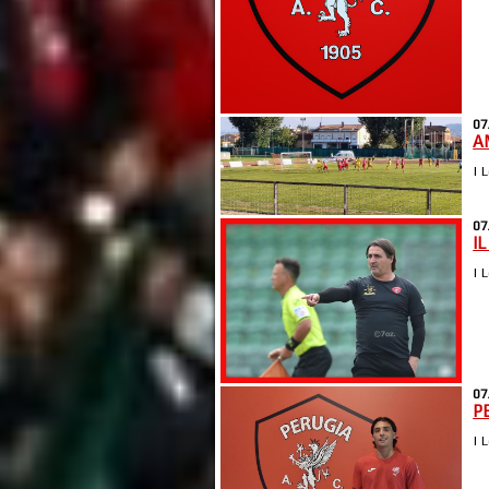
07
A
| 
07
I
| 
07
P
| 