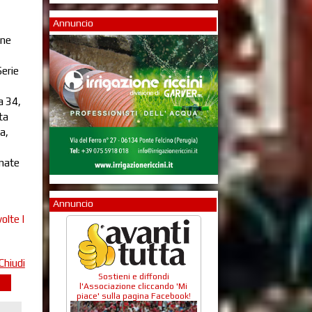
Annuncio
one
Serie
a 34,
ta
a,
inate
Annuncio
olte |
Chiudi
Sostieni e diffondi
l'Associazione cliccando 'Mi
piace' sulla pagina Facebook!