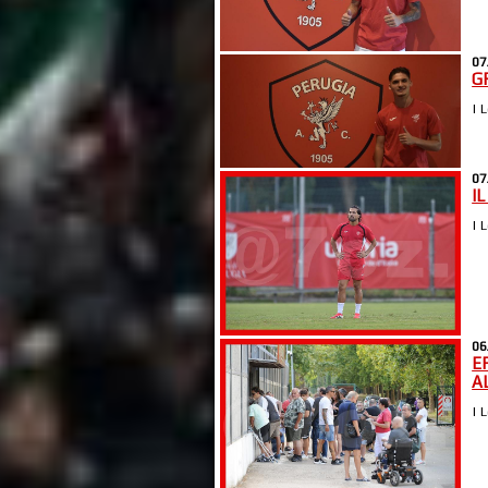
07
G
| 
07
I
| 
06
E
A
| 