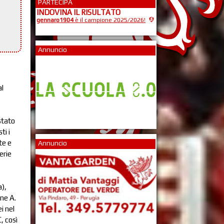
PARTECIPA
INDOVINA IL RISULTATO
gennaro1904
è il campione 2025/2026!
Annuncio
al
stato
ti i
te e
Annuncio
erie
),
one A.
i nel
, così