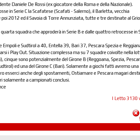
dente Daniele De Rossi (ex giocatore della Roma e della Nazionale).
sse in Serie C la Scafatese (Scafati - Salerno), il Barletta, vecchia
 poi 2012 ed il Savoia di Torre Annunziata, tutte e tre destinate al Gri
 quarta squadra che approderà in Serie B e dalle quattro retrocesse in 
e Empoli e Sudtirol a 40, Entella 39, Bari 37, Pescara Spezia e Reggian
rsi i Play Out. Situazione complessa ma su 7 squadre coivolte nella lot
i), cinque sono potenzialmente del Girone B (Reggoana, Spezia, Pescar
udtirol) ed una del Girone C (Bari). Solamente a giochi fatti avremo una
ero esserci anche degli spostamenti, Ostiamare e Pescara magari dest
iari solamente a campionati conclusi.
nce
| Letto 3130 v