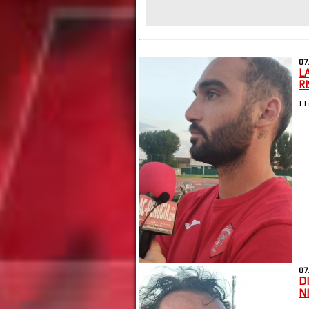
07
L
R
| 
07
D
N