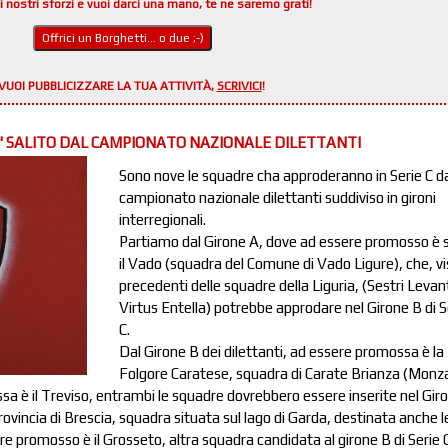
i nostri sforzi e vuoi darci una mano, te ne saremo grati!
Offrici un Borghetti... o due ;-)
VUOI PUBBLICIZZARE LA TUA ATTIVITÀ,
SCRIVICI
!
 E' SALITO DAL CAMPIONATO NAZIONALE DILETTANTI
Sono nove le squadre cha approderanno in Serie C d
campionato nazionale dilettanti suddiviso in gironi
interregionali.
Partiamo dal Girone A, dove ad essere promosso è 
il Vado (squadra del Comune di Vado Ligure), che, vis
precedenti delle squadre della Liguria, (Sestri Levan
Virtus Entella) potrebbe approdare nel Girone B di S
C.
Dal Girone B dei dilettanti, ad essere promossa è la
Folgore Caratese, squadra di Carate Brianza (Monza
sa è il Treviso, entrambi le squadre dovrebbero essere inserite nel Gir
rovincia di Brescia, squadra situata sul lago di Garda, destinata anche le
e promosso è il Grosseto, altra squadra candidata al girone B di Serie C