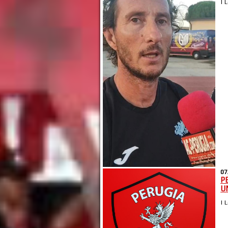
| 
07
P
U
| 