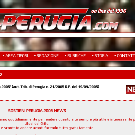
• AREA TIFOSI
• REDAZIONE
• RUBRICHE
• STORIA
• CONTATT
S
a 2005' (aut. Trib. di Perugia n. 21/2005 R.P. del 19/09/2005)
SOSTIENI PERUGIA 2005 NEWS
namo quotidianamente per rendere questo sito sempre più utile e interessante p
tifosi del Grifo.
e e scontato andare avanti facendo tutto gratuitamente.