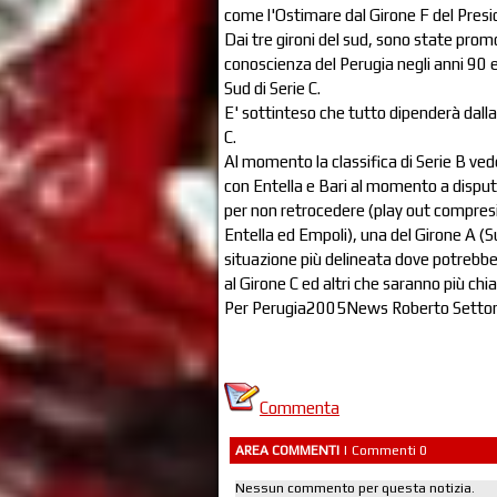
come l'Ostimare dal Girone F del Presi
Dai tre gironi del sud, sono state promo
conoscienza del Perugia negli anni 90 e
Sud di Serie C.
E' sottinteso che tutto dipenderà dalla
C.
Al momento la classifica di Serie B ved
con Entella e Bari al momento a disputa
per non retrocedere (play out compres
Entella ed Empoli), una del Girone A (S
situazione più delineata dove potrebb
al Girone C ed altri che saranno più ch
Per Perugia2005News Roberto Setto
Commenta
AREA COMMENTI
| Commenti 0