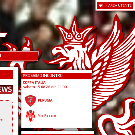
>
AREA UTENTE
I
PROSSIMO INCONTRO
COPPA ITALIA
sabato 15.08.26 ore 21:00
PERUGIA
Vis Pesaro
er i