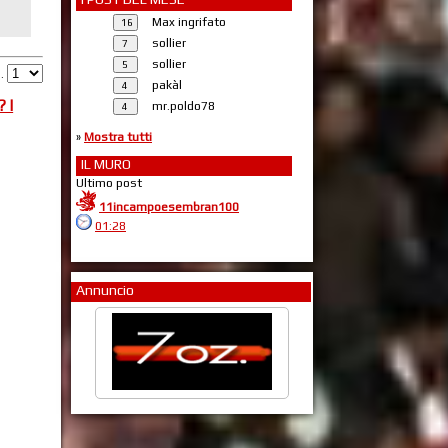
Max ingrifato
sollier
sollier
g.
pakàl
 I
mr.poldo78
»
Mostra tutti
IL MURO
Ultimo post
11incampoesembran100
01:28
Annuncio