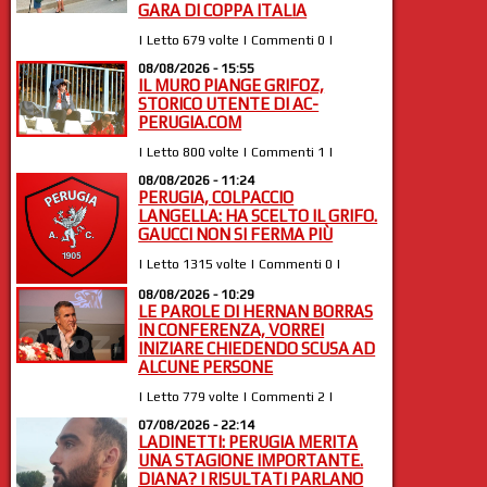
GARA DI COPPA ITALIA
| Letto 679 volte | Commenti 0 |
08/08/2026 - 15:55
IL MURO PIANGE GRIFOZ,
STORICO UTENTE DI AC-
PERUGIA.COM
| Letto 800 volte | Commenti 1 |
08/08/2026 - 11:24
PERUGIA, COLPACCIO
LANGELLA: HA SCELTO IL GRIFO.
GAUCCI NON SI FERMA PIÙ
| Letto 1315 volte | Commenti 0 |
08/08/2026 - 10:29
LE PAROLE DI HERNAN BORRAS
IN CONFERENZA, VORREI
INIZIARE CHIEDENDO SCUSA AD
ALCUNE PERSONE
| Letto 779 volte | Commenti 2 |
07/08/2026 - 22:14
LADINETTI: PERUGIA MERITA
UNA STAGIONE IMPORTANTE.
DIANA? I RISULTATI PARLANO