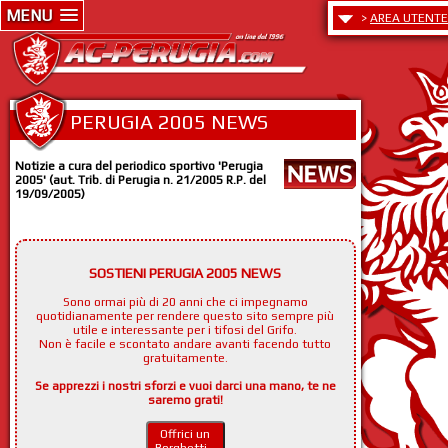
MENU
>
AREA UTENTE
PERUGIA 2005 NEWS
Notizie a cura del periodico sportivo 'Perugia
2005' (aut. Trib. di Perugia n. 21/2005 R.P. del
19/09/2005)
SOSTIENI PERUGIA 2005 NEWS
Sono ormai più di 20 anni che ci impegnamo
quotidianamente per rendere questo sito sempre più
utile e interessante per i tifosi del Grifo.
Non è facile e scontato andare avanti facendo tutto
gratuitamente.
Se apprezzi i nostri sforzi e vuoi darci una mano, te ne
saremo grati!
Offrici un