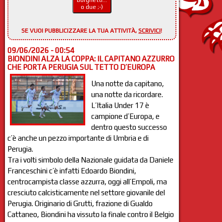
Borghetti...
o due ;-)
SE VUOI PUBBLICIZZARE LA TUA ATTIVITÀ,
SCRIVICI
!
09/06/2026 - 00:54
BIONDINI ALZA LA COPPA: IL CAPITANO AZZURRO
CHE PORTA PERUGIA SUL TETTO D’EUROPA
Una notte da capitano,
una notte da ricordare.
L’Italia Under 17 è
campione d’Europa, e
dentro questo successo
c’è anche un pezzo importante di Umbria e di
Perugia.
Tra i volti simbolo della Nazionale guidata da Daniele
Franceschini c’è infatti Edoardo Biondini,
centrocampista classe azzurra, oggi all’Empoli, ma
cresciuto calcisticamente nel settore giovanile del
Perugia. Originario di Grutti, frazione di Gualdo
Cattaneo, Biondini ha vissuto la finale contro il Belgio