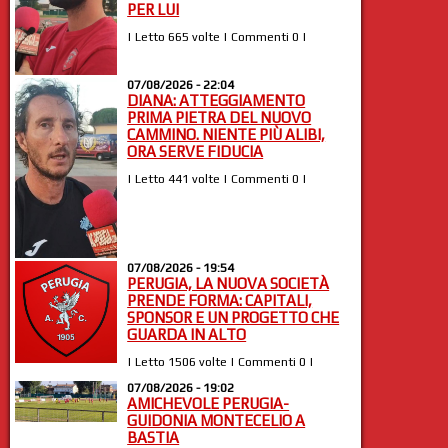
PER LUI
| Letto 665 volte | Commenti 0 |
07/08/2026 - 22:04
DIANA: ATTEGGIAMENTO
PRIMA PIETRA DEL NUOVO
CAMMINO. NIENTE PIÙ ALIBI,
ORA SERVE FIDUCIA
| Letto 441 volte | Commenti 0 |
07/08/2026 - 19:54
PERUGIA, LA NUOVA SOCIETÀ
PRENDE FORMA: CAPITALI,
SPONSOR E UN PROGETTO CHE
GUARDA IN ALTO
| Letto 1506 volte | Commenti 0 |
07/08/2026 - 19:02
AMICHEVOLE PERUGIA-
GUIDONIA MONTECELIO A
BASTIA