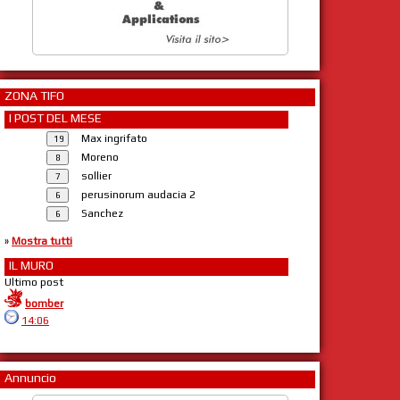
ZONA TIFO
I POST DEL MESE
Max ingrifato
Moreno
sollier
perusinorum audacia 2
Sanchez
»
Mostra tutti
IL MURO
Ultimo post
bomber
14:06
Annuncio