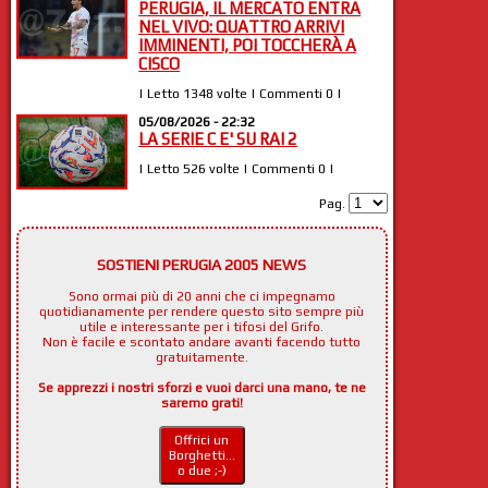
PERUGIA, IL MERCATO ENTRA
NEL VIVO: QUATTRO ARRIVI
IMMINENTI, POI TOCCHERÀ A
CISCO
| Letto 1348 volte | Commenti 0 |
05/08/2026 - 22:32
LA SERIE C E' SU RAI 2
| Letto 526 volte | Commenti 0 |
Pag.
SOSTIENI PERUGIA 2005 NEWS
Sono ormai più di 20 anni che ci impegnamo
quotidianamente per rendere questo sito sempre più
utile e interessante per i tifosi del Grifo.
Non è facile e scontato andare avanti facendo tutto
gratuitamente.
Se apprezzi i nostri sforzi e vuoi darci una mano, te ne
saremo grati!
Offrici un
Borghetti...
o due ;-)