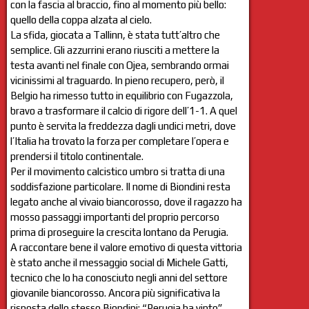
con la fascia al braccio, fino al momento più bello:
quello della coppa alzata al cielo.
La sfida, giocata a Tallinn, è stata tutt’altro che
semplice. Gli azzurrini erano riusciti a mettere la
testa avanti nel finale con Ojea, sembrando ormai
vicinissimi al traguardo. In pieno recupero, però, il
Belgio ha rimesso tutto in equilibrio con Fugazzola,
bravo a trasformare il calcio di rigore dell’1-1. A quel
punto è servita la freddezza dagli undici metri, dove
l’Italia ha trovato la forza per completare l’opera e
prendersi il titolo continentale.
Per il movimento calcistico umbro si tratta di una
soddisfazione particolare. Il nome di Biondini resta
legato anche al vivaio biancorosso, dove il ragazzo ha
mosso passaggi importanti del proprio percorso
prima di proseguire la crescita lontano da Perugia.
A raccontare bene il valore emotivo di questa vittoria
è stato anche il messaggio social di Michele Gatti,
tecnico che lo ha conosciuto negli anni del settore
giovanile biancorosso. Ancora più significativa la
risposta dello stesso Biondini: “Perugia ha vinto”.