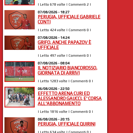
| Letto 678 volte | Commenti 2 |
07/08/2026 - 18:27
PERUGIA, UFFICIALE GABRIELE
CONTI
| Letto 424 volte | Commenti 0 |
07/08/2026 - 14:24
GRIFO, ANCHE PAPAZOV È
UFFICIALE
| Letto 497 volte | Commenti 0 |
07/08/2026 - 08:04
IL NOTIZIARIO BIANCOROSSO,
GIORNATA DI ARRIVI
| Letto 1283 volte | Commenti 0 |
06/08/2026 - 22:50
EFFETTO ARENA CURI ED
ALESSANDRO GAUCCI, E' CORSA
ALL'ABBONAMENTO
| Letto 1816 volte | Commenti 0 |
06/08/2026 - 20:15
PERUGIA, UFFICIALE QUIRINI
| Letto 634 volte | Commenti 0 |