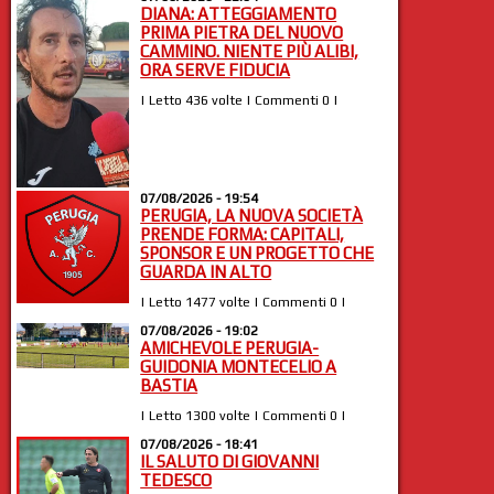
DIANA: ATTEGGIAMENTO
PRIMA PIETRA DEL NUOVO
CAMMINO. NIENTE PIÙ ALIBI,
ORA SERVE FIDUCIA
| Letto 436 volte | Commenti 0 |
07/08/2026 - 19:54
PERUGIA, LA NUOVA SOCIETÀ
PRENDE FORMA: CAPITALI,
SPONSOR E UN PROGETTO CHE
GUARDA IN ALTO
| Letto 1477 volte | Commenti 0 |
07/08/2026 - 19:02
AMICHEVOLE PERUGIA-
GUIDONIA MONTECELIO A
BASTIA
| Letto 1300 volte | Commenti 0 |
07/08/2026 - 18:41
IL SALUTO DI GIOVANNI
TEDESCO