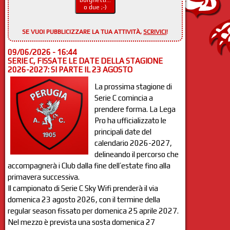
Borghetti...
o due ;-)
SE VUOI PUBBLICIZZARE LA TUA ATTIVITÀ,
SCRIVICI
!
09/06/2026 - 16:44
SERIE C, FISSATE LE DATE DELLA STAGIONE
2026-2027: SI PARTE IL 23 AGOSTO
La prossima stagione di
Serie C comincia a
prendere forma. La Lega
Pro ha ufficializzato le
principali date del
calendario 2026-2027,
delineando il percorso che
accompagnerà i Club dalla fine dell’estate fino alla
primavera successiva.
Il campionato di Serie C Sky Wifi prenderà il via
domenica 23 agosto 2026, con il termine della
regular season fissato per domenica 25 aprile 2027.
Nel mezzo è prevista una sosta domenica 27