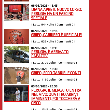
06/08/2026 - 18:45
DIANA APRE IL NUOVO CORSO:
PERUGIA HA UN FASCINO
SPECIALE
| Letto 944 volte | Commenti 0 |
06/08/2026 - 18:15
GRIFO, CARRIERO È UFFICIALE!
| Letto 622 volte | Commenti 0 |
06/08/2026 - 13:41
PERUGIA, È ARRIVATO
PAPAZOV
| Letto 2709 volte | Commenti 0 |
06/08/2026 - 13:30
GRIFO, ECCO GABRIELE CONTI
| Letto 1160 volte | Commenti 0 |
05/08/2026 - 23:38
PERUGIA, IL MERCATO ENTRA
NEL VIVO: QUATTRO ARRIVI
IMMINENTI, POI TOCCHERÀ A
CISCO
| Letto 1345 volte | Commenti 0 |