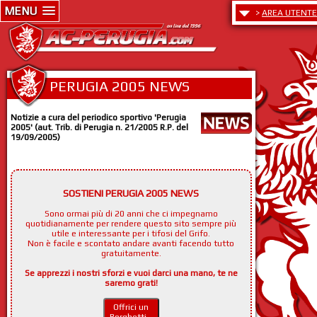
MENU
>
AREA UTENTE
PERUGIA 2005 NEWS
Notizie a cura del periodico sportivo 'Perugia
2005' (aut. Trib. di Perugia n. 21/2005 R.P. del
19/09/2005)
SOSTIENI PERUGIA 2005 NEWS
Sono ormai più di 20 anni che ci impegnamo
quotidianamente per rendere questo sito sempre più
utile e interessante per i tifosi del Grifo.
Non è facile e scontato andare avanti facendo tutto
gratuitamente.
Se apprezzi i nostri sforzi e vuoi darci una mano, te ne
saremo grati!
Offrici un