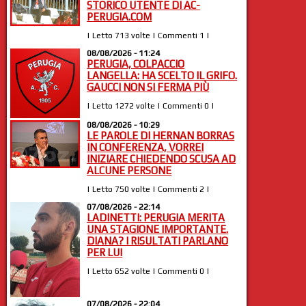
STORICO UTENTE DI AC-
PERUGIA.COM
| Letto 713 volte | Commenti 1 |
08/08/2026 - 11:24
PERUGIA, COLPACCIO
LANGELLA: HA SCELTO IL GRIFO.
GAUCCI NON SI FERMA PIÙ
| Letto 1272 volte | Commenti 0 |
08/08/2026 - 10:29
LE PAROLE DI HERNAN BORRAS
IN CONFERENZA, VORREI
INIZIARE CHIEDENDO SCUSA AD
ALCUNE PERSONE
| Letto 750 volte | Commenti 2 |
07/08/2026 - 22:14
LADINETTI: PERUGIA MERITA
UNA STAGIONE IMPORTANTE.
DIANA? I RISULTATI PARLANO
PER LUI
| Letto 652 volte | Commenti 0 |
07/08/2026 - 22:04