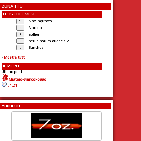
ZONA TIFO
I POST DEL MESE
Max ingrifato
Moreno
sollier
perusinorum audacia 2
Sanchez
»
Mostra tutti
IL MURO
Ultimo post
Mistero-BiancoRosso
01:21
Annuncio