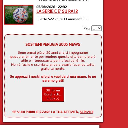
05/08/2026 - 22:32
LA SERIE C E' SU RAI 2
| Letto 522 volte | Commenti 0 |
Pag.
SOSTIENI PERUGIA 2005 NEWS
Sono ormai più di 20 anni che ci impegnamo
quotidianamente per rendere questo sito sempre più
utile e interessante per i tifosi del Grifo.
Non è facile e scontato andare avanti facendo tutto
gratuitamente.
Se apprezzi i nostri sforzi e vuoi darci una mano, te ne
saremo grati!
Offrici un
Borghetti...
o due ;-)
SE VUOI PUBBLICIZZARE LA TUA ATTIVITÀ,
SCRIVICI
!