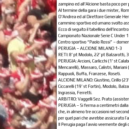
zampino ed all'Alcione basta poco per p
Al termine della gara i due mister, Romo
D'Andrea ed al Direttore Generale Herna
cammino sportivo ed umano svolto as
Ecco di seguito il tabellino dell'incont
Campionato Nazionale Serie C Under 15
Centro sportivo “Paolo Rossi” – dome
PERUGIA – ALCIONE MILANO 1-3
RETI: 8′ pt Modolo, 22′ pt Balzarotti, 39
PERUGIA: Arcioni, Carlicchi (1′ st Cala
Mencarelli), Massaro, Calistri, Mariani 
Rappuoli, Buffa, Franzese, Roseti.
ALCIONE MILANO: Giustino, Cirillo (23′ 
Ciccarelli (19′ st Fortin), Modolo, Balzar
Ingrassia, Ferretti.
ARBITRO: Vaggelli Sez. Prato (assiste
PERUGIA – Si ferma a centimetri dalla fi
che, in almeno tre occasioni nel secondo
per quel pari che avrebbe assicurato l’
Il Perugia paga l’avvio veemente degli 