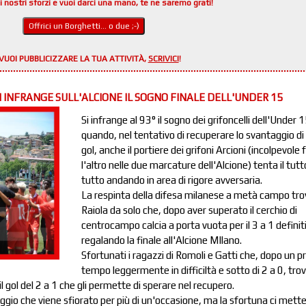
i nostri sforzi e vuoi darci una mano, te ne saremo grati!
Offrici un Borghetti... o due ;-)
VUOI PUBBLICIZZARE LA TUA ATTIVITÀ,
SCRIVICI
!
I INFRANGE SULL'ALCIONE IL SOGNO FINALE DELL'UNDER 15
Si infrange al 93° il sogno dei grifoncelli dell'Under 1
quando, nel tentativo di recuperare lo svantaggio di
gol, anche il portiere dei grifoni Arcioni (incolpevole 
l'altro nelle due marcature dell'Alcione) tenta il tutt
tutto andando in area di rigore avversaria.
La respinta della difesa milanese a metà campo tro
Raiola da solo che, dopo aver superato il cerchio di
centrocampo calcia a porta vuota per il 3 a 1 definit
regalando la finale all'Alcione MIlano.
Sfortunati i ragazzi di Romoli e Gatti che, dopo un p
tempo leggermente in difficiltà e sotto di 2 a 0, tro
il gol del 2 a 1 che gli permette di sperare nel recupero.
gio che viene sfiorato per più di un'occasione, ma la sfortuna ci mette