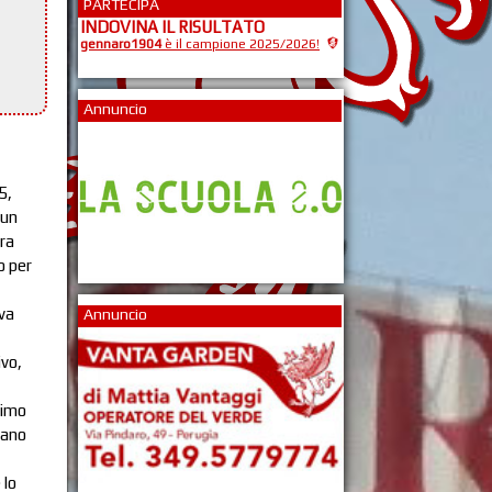
PARTECIPA
INDOVINA IL RISULTATO
gennaro1904
è il campione 2025/2026!
Annuncio
5,
 un
fra
o per
va
Annuncio
ivo,
rimo
vano
 lo