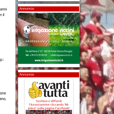
Annuncio
vanni
 il
p.:
Annuncio
lone
lano,
Sostieni e diffondi
l'Associazione cliccando 'Mi
piace' sulla pagina Facebook!