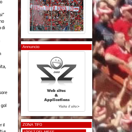
io
si”
imo
 di
a
Annuncio
n
ita,
nsore
 gol
ZONA TIFO
 il
ti e
I POST DEL MESE