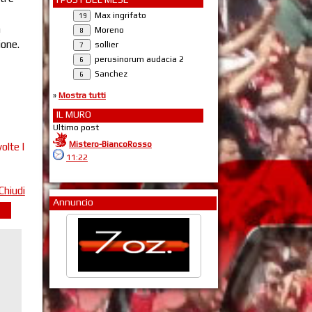
Max ingrifato
a
Moreno
ione.
sollier
perusinorum audacia 2
Sanchez
»
Mostra tutti
IL MURO
Ultimo post
Mistero-BiancoRosso
olte |
11:22
Chiudi
Annuncio