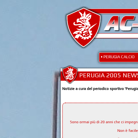
• PERUGIA CALCIO
PERUGIA 2005 NEW
Notizie a cura del periodico sportivo 'Perugi
Sono ormai più di 20 anni che ci impeg
Non è facil