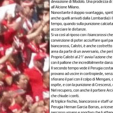
deviazione di Modolo. Una prodezza di Bal
all’Alcione Milano.
Nonostante il doppio svantaggio, spinti
anche quelli arrivati dalla Lombardia) i 
tempo, quando sulla punizione calciata 
accorciare le distanze.
Si va così al riposo con i biancorossi ch
convinzione di poter acciuffare quel pari
biancorossi, Calistri, è anche costrett
area da parte di un avversario, che per
Proprio Calistri al 21′ avvia l’azione ch
con il pallone che incredibilmente danz
Il secondo tempo vede il Perugia costant
provano ad uscire in contropiede, senza 
sfiorano il pari con il colpo di Mengani,
ospite, e con la punizione di Crescenzi, c
Nel recupero, con anche il portiere Arcion
che chiude i conti.
Al triplice fischio, biancorossi e staff
Perugia Hernan Garcia Borras, a ricever
percorso umano e sportivo che li attend