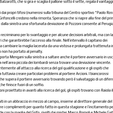
zarotti, che si gira e scaglia il pallone sotto il sette, regala il vantagg
 dai propri tifosi (numerosi sulla tribuna del Centro sportivo “Paolo Ros
Grifoncelli credono nella rimonta. Speranza che si riapre alla fine del pr
dalla sinistra una sfortunata deviazione di Pozzoni consente al Perugia
e recriminano per lo svantaggio e per alcune decisioni arbitrali, ma con l
 che garantirebbe l’accesso alla finale. Nell’intervallo il capitano dei
o a cambiare la maglia lacerata da una vistosa e prolungata trattenuta i
ò non ha portato al penalty.
e porta Mengani sulla sinistra a saltare anche il portiere avversario in usc
a nell’area piccola dei lombardi senza trovare una deviazione vincente.
emente all’attacco alla ricerca del gol qualificazione e gli ospiti che
tuttavia creare particolari problemi al portiere Arcioni. I biancorossi
 che supera il portiere avversario trovando però il salvataggio di un dife
he finisce fuori di un soffio.
i proiettato in avanti alla ricerca del gol, gli ospiti trovano con Raiola il
 uniti in un abbraccio in mezzo al campo, insieme al direttore generale del
e i complimenti per quanto fatto in questa stagione e l’incitamento per
e con la maglia del Grifo, rivolti dai mister Marco Romoli e Michele Gat