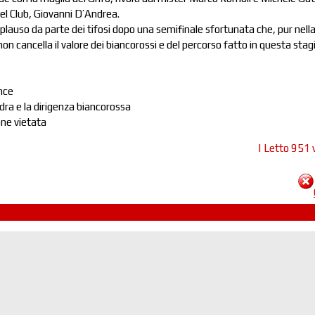
del Club, Giovanni D’Andrea.
applauso da parte dei tifosi dopo una semifinale sfortunata che, pur nell
on cancella il valore dei biancorossi e del percorso fatto in questa stag
nce
adra e la dirigenza biancorossa
ne vietata
| Letto 951 v