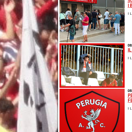
S
I 
| 
08
I
| 
08
P
F
| 