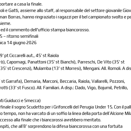
ortare a casa la finale.
li e Gatti, assieme allo staff, al responsabile del settore giovanile Gio
n Borras, hanno ringraziato i ragazzi per il bel campionato svolto e per
sieme.
ro ed il commento dell'ufficio stampa biancorosso.
 – ritorno semifinali
nica 14 giugno 2026
′ pt Ciccarelli aut., 45′ st Raiola
brò), Capomagi, Panattoni (35′ st Bianchi), Parreschi, De Vito (35′ st
(35′ st Crescenzi), Mulamba (13′ st Morresi), Mengani. All. Romoli. A dis
st Garrafa), Demaria, Marconi, Beccaria, Raiola, Vallarelli, Pozzoni,
otti (33′ st Fusco). All. Familiari. A disp.: Dado, Vigo, Bojumil, Petrillo,
nti Guiducci e Smecca)
nale il sogno Scudetto per i Grifoncelli del Perugia Under 15. Con il pal
 tempo, non ha varcato di un soffio la linea della porta dell’Alcione Mi
accesso alla finale che i biancorossi avrebbero meritato.
ospiti, che all’8′ sorprendono la difesa biancorossa con una fortuita