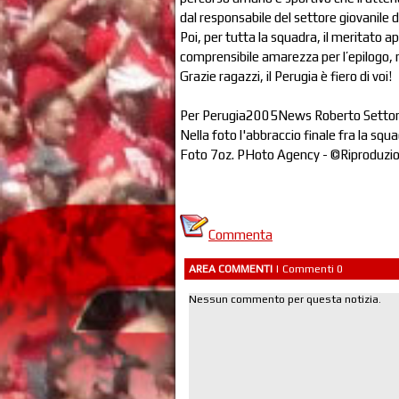
dal responsabile del settore giovanile 
Poi, per tutta la squadra, il meritato 
comprensibile amarezza per l’epilogo, n
Grazie ragazzi, il Perugia è fiero di voi!
Per Perugia2005News Roberto Setto
Nella foto l'abbraccio finale fra la squ
Foto 7oz. PHoto Agency - ©Riproduzio
Commenta
AREA COMMENTI
| Commenti 0