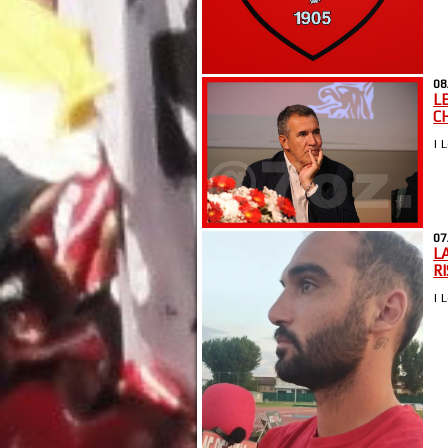
08
L
C
| 
07
L
R
| 