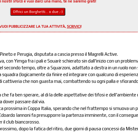
i nostri sforzi e vuoi darci una mano, te ne saremo grati!
Offrici un Borghetti... o due ;-)
VUOI PUBBLICIZZARE LA TUA ATTIVITÀ,
SCRIVICI
!
Pineto e Perugia, disputata a cascia presso il Magrelli Active.
, con Yimga fra i pali e Souarè schierato sin dall'inizio con un problema
i del secondo tempo, oltre a Squarzoni, adattato a destra in un ruolo non 
a squadra (logicamente da finire ed integrare con qualcuno di esperienz
i cattiveria che non guasta mai, combattendo su ogni palla e sfiorando 
che fa ben sperare, al di la delle aspettative dei tifosi e dell'ambiente
a dover passare dal via.
a prossima in Coppa Italia, sperando che nel frattempo si smuova un pò
doardo Iannoni fa presupporre la partenza imminente, con il consegu
r il club biancorosso.
rossimo, dopo la fatica del ritiro, due giorni di pausa concessi da Miste