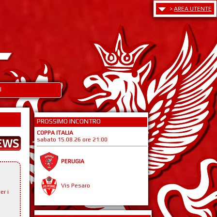
>
AREA UTENTE
I
PROSSIMO INCONTRO
COPPA ITALIA
sabato 15.08.26 ore 21:00
PERUGIA
Vis Pesaro
er i