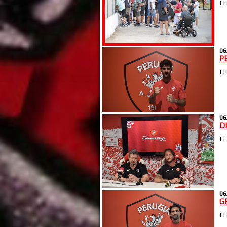
| 
06
P
| 
06
D
| 
06
GR
| 