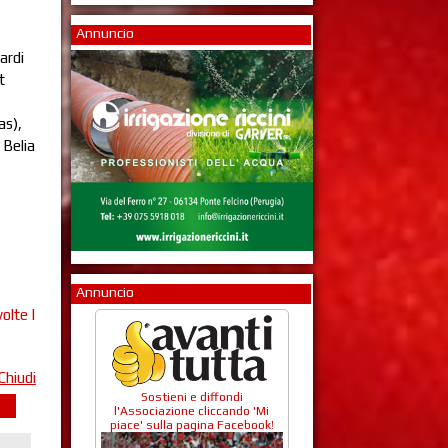
Annuncio
ardi
t
as),
 Belia
Annuncio
olte |
Chiudi
Sostieni e diffondi
l'Associazione cliccando 'Mi
piace' sulla pagina Facebook!