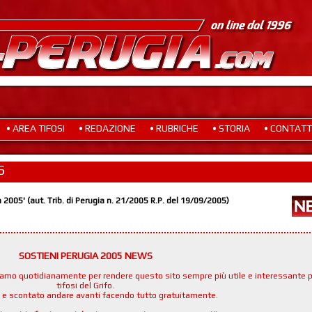
• AREA TIFOSI
• REDAZIONE
• RUBRICHE
• STORIA
• CONTATT
S
a 2005' (aut. Trib. di Perugia n. 21/2005 R.P. del 19/09/2005)
SOSTIENI PERUGIA 2005 NEWS
namo quotidianamente per rendere questo sito sempre più utile e interessante p
tifosi del Grifo.
e e scontato andare avanti facendo tutto gratuitamente.