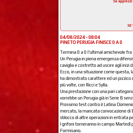
Se apprezzi 
SE 
04/08/2024 - 08:04
PINETO PERUGIA FINISCE 0 A 0
Termina 0 a 0 l'ultimal amichevole fra 
Un Perugia in piena emergenza difensiva
caviglia e costretto ad uscire agli iniz
Ecco, in una situazione come questa, l
ha dimostrato carattere ed un pizzico d
più volte, con Ricci e Sylla.
Una prestazione con una pari categoria 
vorrebbe un Perugia già in Serie B senz
Prossimo test contro il Latina Domenic
mercato, la mancata convocazione di E
sblocco di altre operazioni in entrata pe
I grifoni torneranno in campo Martedì p
Formisano.