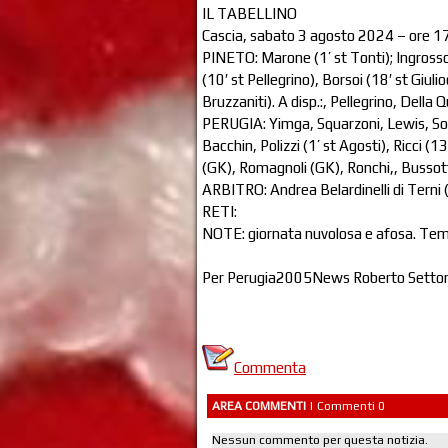
IL TABELLINO
Cascia, sabato 3 agosto 2024 – ore 17
PINETO: Marone (1’ st Tonti); Ingrosso,
(10′ st Pellegrino), Borsoi (18′ st Giuli
Bruzzaniti). A disp.:, Pellegrino, Della Qu
PERUGIA: Yimga, Squarzoni, Lewis, Souar
Bacchin, Polizzi (1’ st Agosti), Ricci (1
(GK), Romagnoli (GK), Ronchi,, Bussotti
ARBITRO: Andrea Belardinelli di Terni (
RETI:
NOTE: giornata nuvolosa e afosa. Temp
Per Perugia2005News Roberto Setto
Commenta
AREA COMMENTI
| Commenti 0