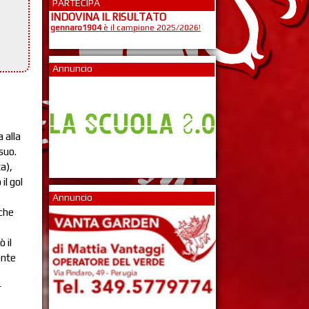
PARTECIPA
INDOVINA IL RISULTATO
gennaro1904
è il campione 2025/2026!
Annuncio
 alla
suo.
a),
il gol
Annuncio
 che
 il
ente
r