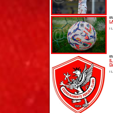
05
LA
| 
05
I
D
| 