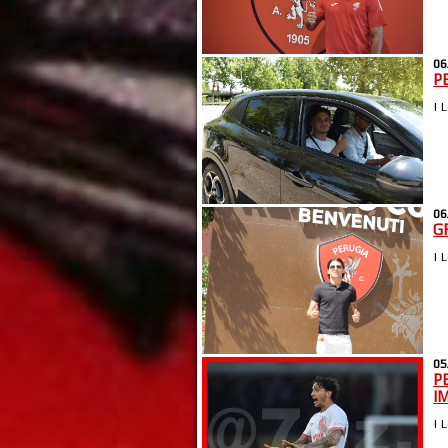
06
P
| 
06
G
| 
05
P
I
| 