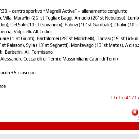
:30 – centro sportivo “Magrelli Active” – allenamento congiunto
 Villa, Marafini (26’ st Foglia); Baggi, Amadio (26’ st Nebuloso), Lomb
odori); Del Sole (10 st Giovannini), Fabrizi (10′ st Gambale), Chakir (10′ s
ercia, Volpicelli. All. Cudini
e (1’ st Giunti), Bartolomei (28’ st Morichelli), Torrasi (19’ st Lickun
3’ st Palsson), Sylla (13’ st Seghetti), Montevago (13’ st Matos). A disp.:
, Barberini. All. Formisano
Alessandro Ceccarelli di Terni e Massimiliano Catini di Terni)
i da 35’ ciascuno.
nce
| Letto 4171 v