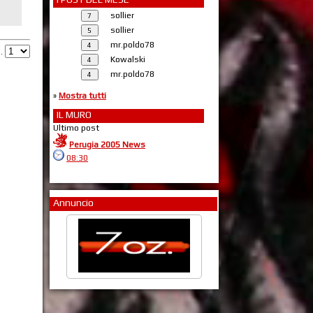
sollier
sollier
mr.poldo78
g.
Kowalski
mr.poldo78
»
Mostra tutti
IL MURO
Ultimo post
Perugia 2005 News
08:30
Annuncio