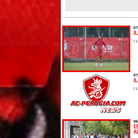
07
I
| 
07
I
| 
06
E
A