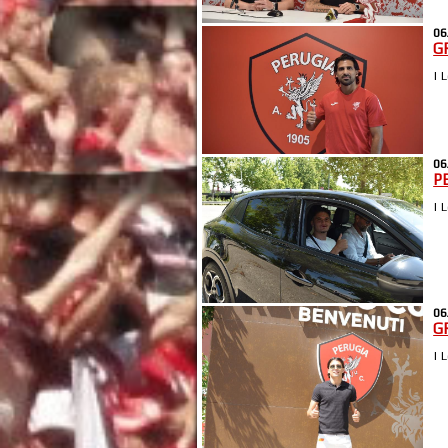
06
GR
| 
06
P
| 
06
G
| 