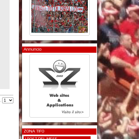
Annuncio
g.
ZONA TIFO
I POST DEL MESE