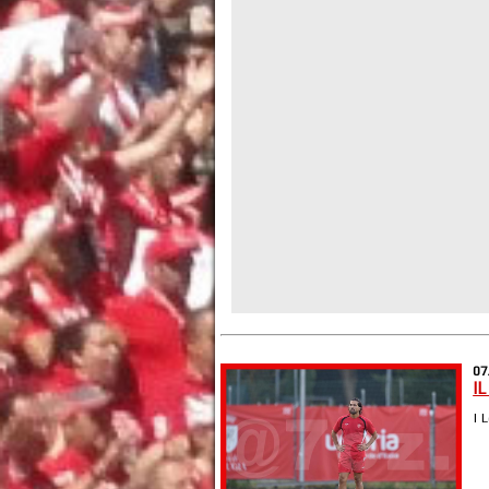
07
I
| 