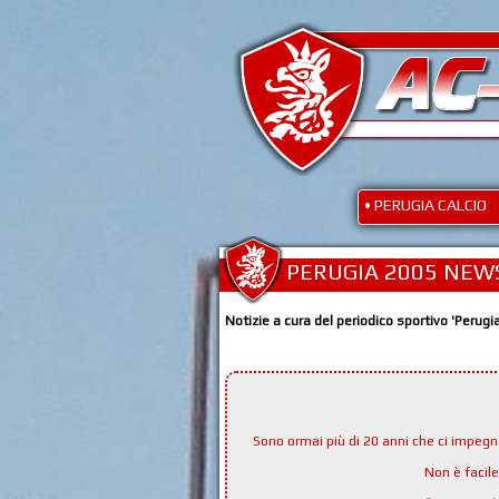
• PERUGIA CALCIO
PERUGIA 2005 NEW
Notizie a cura del periodico sportivo 'Perugi
Sono ormai più di 20 anni che ci impeg
Non è facil