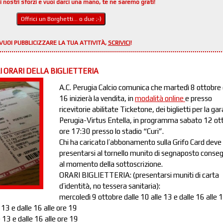
i nostri sforzi e vuoi darci una mano, te ne saremo grati!
Offrici un Borghetti... o due ;-)
VUOI PUBBLICIZZARE LA TUA ATTIVITÀ,
SCRIVICI
!
I ORARI DELLA BIGLIETTERIA
A.C. Perugia Calcio comunica che martedì 8 ottobre
16 inizierà la vendita, in
modalità online
e presso
ricevitorie abilitate Ticketone, dei biglietti per la gar
Perugia-Virtus Entella, in programma sabato 12 ot
ore 17:30 presso lo stadio “Curi”.
Chi ha caricato l’abbonamento sulla Grifo Card deve
presentarsi al tornello munito di segnaposto conse
al momento della sottoscrizione.
ORARI BIGLIETTERIA: (presentarsi muniti di carta
d’identità, no tessera sanitaria):
mercoledì 9 ottobre dalle 10 alle 13 e dalle 16 alle 
 13 e dalle 16 alle ore 19
 13 e dalle 16 alle ore 19