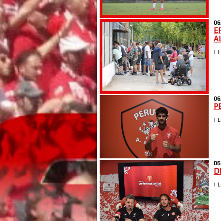
06
E
A
| 
06
P
| 
06
D
| 