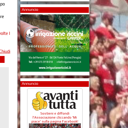
opo
Annuncio
bre
olte |
Chiudi
Annuncio
Sostieni e diffondi
l'Associazione cliccando 'Mi
piace' sulla pagina Facebook!