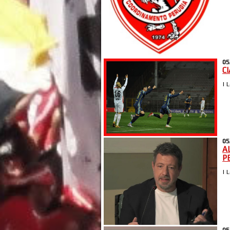
05
C
| 
05
A
P
| 
05