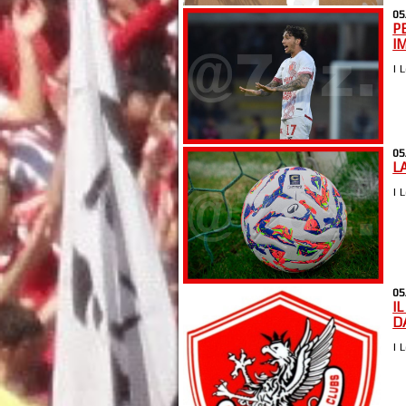
05
P
I
| 
05
LA
| 
05
I
D
| 