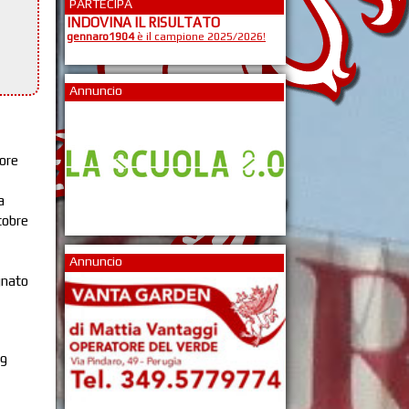
PARTECIPA
INDOVINA IL RISULTATO
gennaro1904
è il campione 2025/2026!
Annuncio
 ore
a
tobre
Annuncio
gnato
19