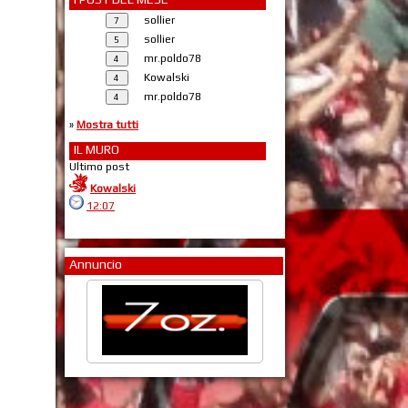
sollier
sollier
mr.poldo78
Kowalski
mr.poldo78
»
Mostra tutti
IL MURO
Ultimo post
Kowalski
12:07
Annuncio