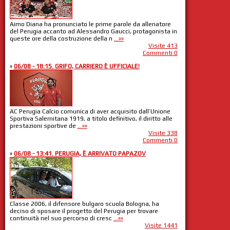
Aimo Diana ha pronunciato le prime parole da allenatore
del Perugia accanto ad Alessandro Gaucci, protagonista in
queste ore della costruzione della n
...»»
Visite 413
Commenti 0
»
06/08 - 18:15. GRIFO, CARRIERO È UFFICIALE!
AC Perugia Calcio comunica di aver acquisito dall’Unione
Sportiva Salernitana 1919, a titolo definitivo, il diritto alle
prestazioni sportive de
...»»
Visite 338
Commenti 0
»
06/08 - 13:41. PERUGIA, È ARRIVATO PAPAZOV
Classe 2006, il difensore bulgaro scuola Bologna, ha
deciso di sposare il progetto del Perugia per trovare
continuità nel suo percorso di cresc
...»»
Visite 1441