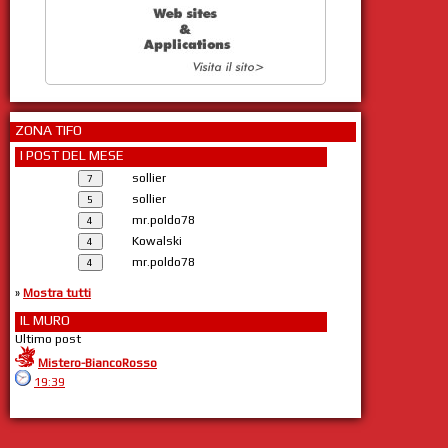
ZONA TIFO
I POST DEL MESE
sollier
sollier
mr.poldo78
Kowalski
mr.poldo78
»
Mostra tutti
IL MURO
Ultimo post
Mistero-BiancoRosso
19:39