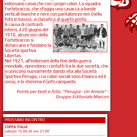
indossano casacche con i propri colori. La squadra
Fortebraccio, che sfoggia una casacca a bande
verticali bianche e nere con pantaloncini neri (nella
foto in basso), si classifica al quarto posto.
A causa di contrasti
interni, il 20 giugno del
1910, alcuni soci della
Fortebraccio si
distaccano e fondano la
Società sportiva
Libertas.
Nel 1921, all'indomani della fine della guerra
mondiale, riprendono i contatti tra le due società, che
si uniscono nuovamente dando vita alla Società
Sportiva Perugia, i cui colori sociali sono il bianco ed il
rosso, e lo stemma il Grifo rampante.
Fonte per testi e foto: "Perugia - Un Amore" -
Gruppo Editoriale Marcon
PROSSIMO INCONTRO
COPPA ITALIA
sabato 15.08.26 ore 21:00